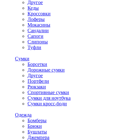
Другое
Кеды
Кроссовки
Лоферы
Мокасины
Сандалии
Сапоги
Слипоны
Туфли
Сумки
Борсетки
Дорожные сумки
Другое
Портфели
Рюкзаки
Спортивные сумки
Сумки для ноутбука
Сумки кросс-боди
Одежда
Бомберы
Брюки
Бушлаты
Джемпера