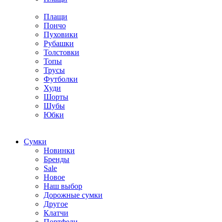
Плащи
Пончо
Пуховики
Рубашки
Толстовки
Топы
Трусы
Футболки
Худи
Шорты
Шубы
Юбки
Cумки
Новинки
Бренды
Sale
Новое
Наш выбор
Дорожные сумки
Другое
Клатчи
Портфели