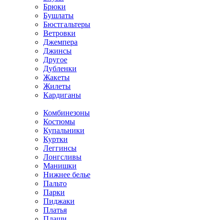
Брюки
Бушлаты
Бюстгальтеры
Ветровки
Джемпера
Джинсы
Другое
Дубленки
Жакеты
Жилеты
Кардиганы
Комбинезоны
Костюмы
Купальники
Куртки
Леггинсы
Лонгсливы
Манишки
Нижнее белье
Пальто
Парки
Пиджаки
Платья
Плащи