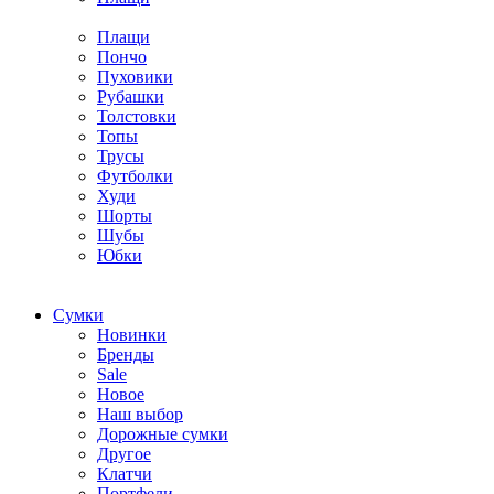
Плащи
Пончо
Пуховики
Рубашки
Толстовки
Топы
Трусы
Футболки
Худи
Шорты
Шубы
Юбки
Cумки
Новинки
Бренды
Sale
Новое
Наш выбор
Дорожные сумки
Другое
Клатчи
Портфели