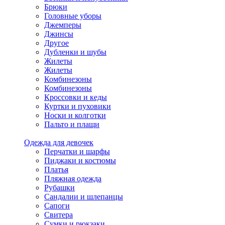
Брюки
Головные уборы
Джемперы
Джинсы
Другое
Дубленки и шубы
Жилеты
Жилеты
Комбинезоны
Комбинезоны
Кроссовки и кеды
Куртки и пуховики
Носки и колготки
Пальто и плащи
Одежда для девочек
Перчатки и шарфы
Пиджаки и костюмы
Платья
Пляжная одежда
Рубашки
Сандалии и шлепанцы
Сапоги
Свитера
Сумки и рюкзаки