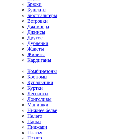
Брюки
Бушлаты
Бюстгальтеры
Ветровки
Джемпера
Джинсы
Другое
Дубленки
Жакеты
Жилеты
Кардиганы
Комбинезоны
Костюмы
Купальники
Куртки
Леггинсы
Лонгсливы
Манишки
Нижнее белье
Пальто
Парки
Пиджаки
Платья
Плащи