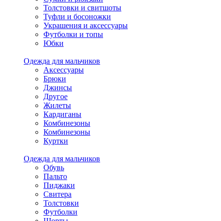
Толстовки и свитшоты
Туфли и босоножки
Украшения и аксессуары
Футболки и топы
Юбки
Одежда для мальчиков
Аксессуары
Брюки
Джинсы
Другое
Жилеты
Кардиганы
Комбинезоны
Комбинезоны
Куртки
Одежда для мальчиков
Обувь
Пальто
Пиджаки
Свитера
Толстовки
Футболки
Шорты