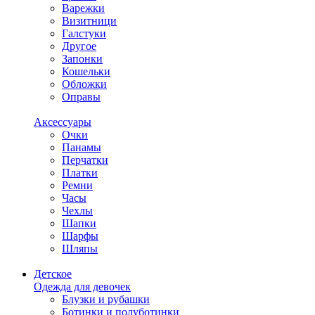
Варежки
Визитници
Галстуки
Другое
Запонки
Кошельки
Обложки
Оправы
Аксессуары
Очки
Панамы
Перчатки
Платки
Ремни
Часы
Чехлы
Шапки
Шарфы
Шляпы
Детское
Одежда для девочек
Блузки и рубашки
Ботинки и полуботинки