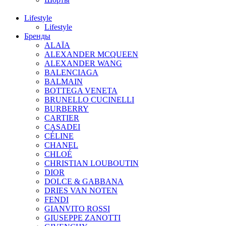
Lifestyle
Lifestyle
Бренды
ALAÏA
ALEXANDER MCQUEEN
ALEXANDER WANG
BALENCIAGA
BALMAIN
BOTTEGA VENETA
BRUNELLO CUCINELLI
BURBERRY
CARTIER
CASADEI
CÉLINE
CHANEL
CHLOÉ
CHRISTIAN LOUBOUTIN
DIOR
DOLCE & GABBANA
DRIES VAN NOTEN
FENDI
GIANVITO ROSSI
GIUSEPPE ZANOTTI