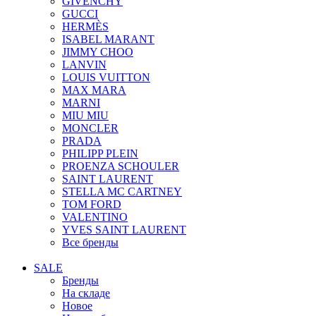
GIVENCHY
GUCCI
HERMÈS
ISABEL MARANT
JIMMY CHOO
LANVIN
LOUIS VUITTON
MAX MARA
MARNI
MIU MIU
MONCLER
PRADA
PHILIPP PLEIN
PROENZA SCHOULER
SAINT LAURENT
STELLA MC CARTNEY
TOM FORD
VALENTINO
YVES SAINT LAURENT
Все бренды
SALE
Бренды
На складе
Новое