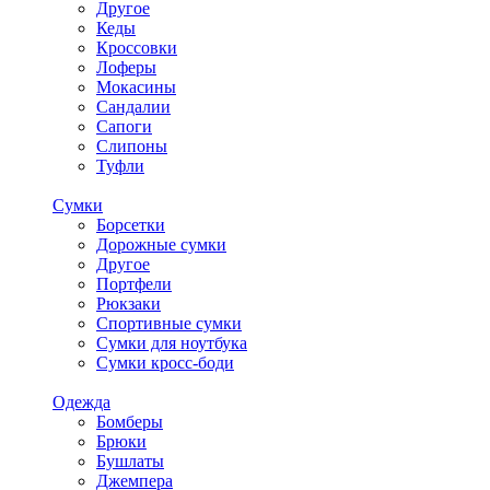
Другое
Кеды
Кроссовки
Лоферы
Мокасины
Сандалии
Сапоги
Слипоны
Туфли
Сумки
Борсетки
Дорожные сумки
Другое
Портфели
Рюкзаки
Спортивные сумки
Сумки для ноутбука
Сумки кросс-боди
Одежда
Бомберы
Брюки
Бушлаты
Джемпера