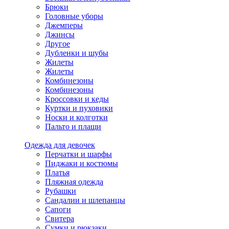
Брюки
Головные уборы
Джемперы
Джинсы
Другое
Дубленки и шубы
Жилеты
Жилеты
Комбинезоны
Комбинезоны
Кроссовки и кеды
Куртки и пуховики
Носки и колготки
Пальто и плащи
Одежда для девочек
Перчатки и шарфы
Пиджаки и костюмы
Платья
Пляжная одежда
Рубашки
Сандалии и шлепанцы
Сапоги
Свитера
Сумки и рюкзаки