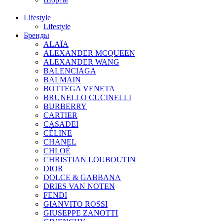
Lifestyle
Lifestyle
Бренды
ALAÏA
ALEXANDER MCQUEEN
ALEXANDER WANG
BALENCIAGA
BALMAIN
BOTTEGA VENETA
BRUNELLO CUCINELLI
BURBERRY
CARTIER
CASADEI
CÉLINE
CHANEL
CHLOÉ
CHRISTIAN LOUBOUTIN
DIOR
DOLCE & GABBANA
DRIES VAN NOTEN
FENDI
GIANVITO ROSSI
GIUSEPPE ZANOTTI