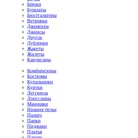
Брюки
Бушлаты
Бюстгальтеры
Ветровки
Джемпера
Джинсы
Другое
Дубленки
Жакеты
Жилеты
Кардиганы
Комбинезоны
Костюмы
Купальники
Куртки
Леггинсы
Лонгсливы
Манишки
Нижнее белье
Пальто
Парки
Пиджаки
Платья
Плащи