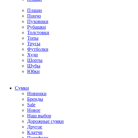
Плащи
Пончо
Пуховики
Рубашки
Толстовки
Топы
Трусы
Футболки
Худи
Шорты
Шубы
Юбки
Cумки
Новинки
Бренды
Sale
Новое
Наш выбор
Дорожные сумки
Другое
Клатчи
Портфели