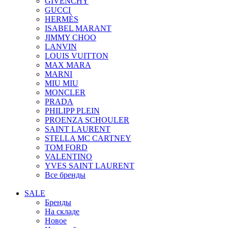
GIVENCHY
GUCCI
HERMÈS
ISABEL MARANT
JIMMY CHOO
LANVIN
LOUIS VUITTON
MAX MARA
MARNI
MIU MIU
MONCLER
PRADA
PHILIPP PLEIN
PROENZA SCHOULER
SAINT LAURENT
STELLA MC CARTNEY
TOM FORD
VALENTINO
YVES SAINT LAURENT
Все бренды
SALE
Бренды
На складе
Новое