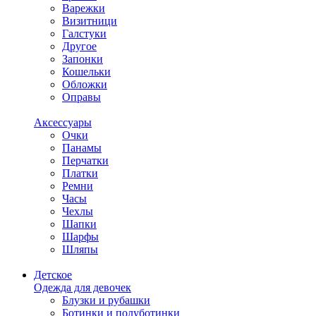
Варежки
Визитници
Галстуки
Другое
Запонки
Кошельки
Обложки
Оправы
Аксессуары
Очки
Панамы
Перчатки
Платки
Ремни
Часы
Чехлы
Шапки
Шарфы
Шляпы
Детское
Одежда для девочек
Блузки и рубашки
Ботинки и полуботинки