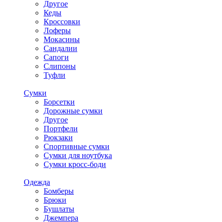
Другое
Кеды
Кроссовки
Лоферы
Мокасины
Сандалии
Сапоги
Слипоны
Туфли
Сумки
Борсетки
Дорожные сумки
Другое
Портфели
Рюкзаки
Спортивные сумки
Сумки для ноутбука
Сумки кросс-боди
Одежда
Бомберы
Брюки
Бушлаты
Джемпера