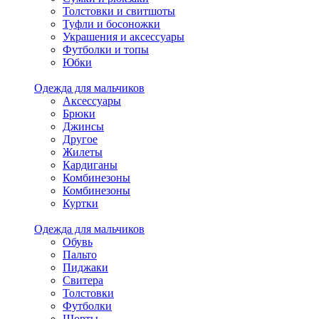
Толстовки и свитшоты
Туфли и босоножки
Украшения и аксессуары
Футболки и топы
Юбки
Одежда для мальчиков
Аксессуары
Брюки
Джинсы
Другое
Жилеты
Кардиганы
Комбинезоны
Комбинезоны
Куртки
Одежда для мальчиков
Обувь
Пальто
Пиджаки
Свитера
Толстовки
Футболки
Шорты