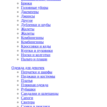
Брюки
Головные уборы
Джемперы
Джинсы
Другое
Дубленки и шубы
Жилеты
Жилеты
Комбинезоны
Комбинезоны
Кроссовки и кеды
Куртки и пуховики
Носки и колготки
Пальто и плащи
Одежда для девочек
Перчатки и шарфы
Пиджаки и костюмы
Платья
Пляжная одежда
Рубашки
Сандалии и шлепанцы
Сапоги
Свитера
Сумки и рюкзаки