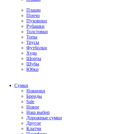
Плащи
Пончо
Пуховики
Рубашки
Толстовки
Топы
Трусы
Футболки
Худи
Шорты
Шубы
Юбки
Cумки
Новинки
Бренды
Sale
Новое
Наш выбор
Дорожные сумки
Другое
Клатчи
Портфели