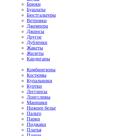
Брюки
Бушлаты
Бюстгальтеры
Ветровки
Джемпера
Джинсы
Другое
Дубленки
Жакеты
Жилеты
Кардиганы
Комбинезоны
Костюмы
Купальники
Куртки
Леггинсы
Лонгсливы
Манишки
Нижнее белье
Пальто
Парки
Пиджаки
Платья
Плащи