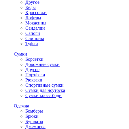
Другое
Кеды
Кроссовки
Лоферы
Мокасины
Сандалии
Сапоги
Слипоны
Туфли
Сумки
Борсетки
Дорожные сумки
Другое
Портфели
Рюкзаки
Спортивные сумки
Сумки для ноутбука
Сумки кросс-боди
Одежда
Бомберы
Брюки
Бушлаты
Джемпера