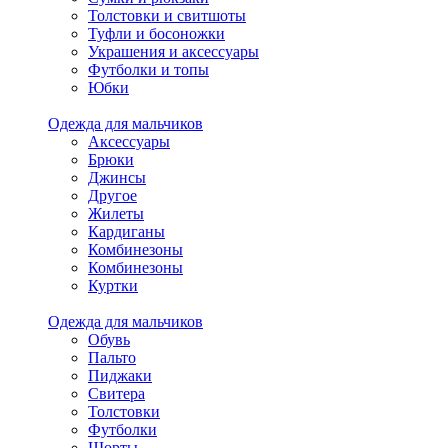
Толстовки и свитшоты
Туфли и босоножки
Украшения и аксессуары
Футболки и топы
Юбки
Одежда для мальчиков
Аксессуары
Брюки
Джинсы
Другое
Жилеты
Кардиганы
Комбинезоны
Комбинезоны
Куртки
Одежда для мальчиков
Обувь
Пальто
Пиджаки
Свитера
Толстовки
Футболки
Шорты