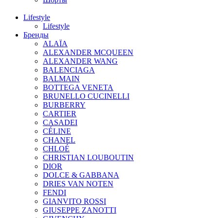
Lifestyle
Lifestyle
Бренды
ALAÏA
ALEXANDER MCQUEEN
ALEXANDER WANG
BALENCIAGA
BALMAIN
BOTTEGA VENETA
BRUNELLO CUCINELLI
BURBERRY
CARTIER
CASADEI
CÉLINE
CHANEL
CHLOÉ
CHRISTIAN LOUBOUTIN
DIOR
DOLCE & GABBANA
DRIES VAN NOTEN
FENDI
GIANVITO ROSSI
GIUSEPPE ZANOTTI