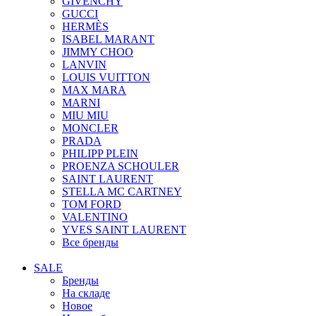
GIVENCHY
GUCCI
HERMÈS
ISABEL MARANT
JIMMY CHOO
LANVIN
LOUIS VUITTON
MAX MARA
MARNI
MIU MIU
MONCLER
PRADA
PHILIPP PLEIN
PROENZA SCHOULER
SAINT LAURENT
STELLA MC CARTNEY
TOM FORD
VALENTINO
YVES SAINT LAURENT
Все бренды
SALE
Бренды
На складе
Новое