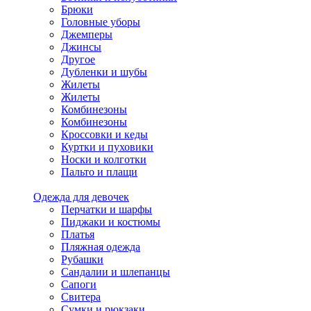
Брюки
Головные уборы
Джемперы
Джинсы
Другое
Дубленки и шубы
Жилеты
Жилеты
Комбинезоны
Комбинезоны
Кроссовки и кеды
Куртки и пуховики
Носки и колготки
Пальто и плащи
Одежда для девочек
Перчатки и шарфы
Пиджаки и костюмы
Платья
Пляжная одежда
Рубашки
Сандалии и шлепанцы
Сапоги
Свитера
Сумки и рюкзаки