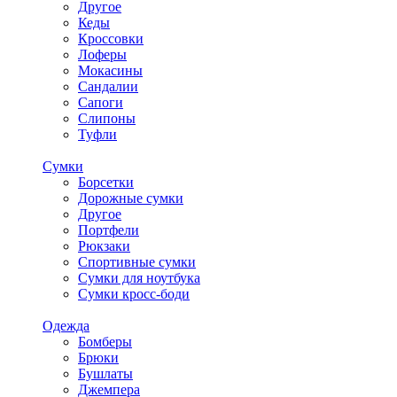
Другое
Кеды
Кроссовки
Лоферы
Мокасины
Сандалии
Сапоги
Слипоны
Туфли
Сумки
Борсетки
Дорожные сумки
Другое
Портфели
Рюкзаки
Спортивные сумки
Сумки для ноутбука
Сумки кросс-боди
Одежда
Бомберы
Брюки
Бушлаты
Джемпера