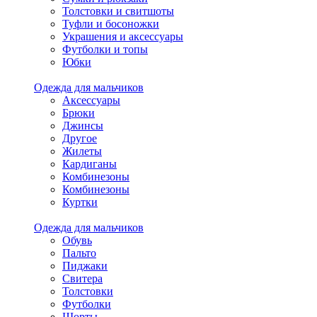
Толстовки и свитшоты
Туфли и босоножки
Украшения и аксессуары
Футболки и топы
Юбки
Одежда для мальчиков
Аксессуары
Брюки
Джинсы
Другое
Жилеты
Кардиганы
Комбинезоны
Комбинезоны
Куртки
Одежда для мальчиков
Обувь
Пальто
Пиджаки
Свитера
Толстовки
Футболки
Шорты