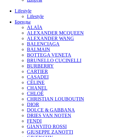
Lifestyle
Lifestyle
Бренды
ALAÏA
ALEXANDER MCQUEEN
ALEXANDER WANG
BALENCIAGA
BALMAIN
BOTTEGA VENETA
BRUNELLO CUCINELLI
BURBERRY
CARTIER
CASADEI
CÉLINE
CHANEL
CHLOÉ
CHRISTIAN LOUBOUTIN
DIOR
DOLCE & GABBANA
DRIES VAN NOTEN
FENDI
GIANVITO ROSSI
GIUSEPPE ZANOTTI