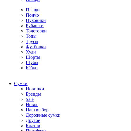
Плащи
Пончо
Пуховики
Рубашки
Толстовки
Топы
Трусы
Футболки
Худи
Шорты
Шубы
Юбки
Cумки
Новинки
Бренды
Sale
Новое
Наш выбор
Дорожные сумки
Другое
Клатчи
Портфели