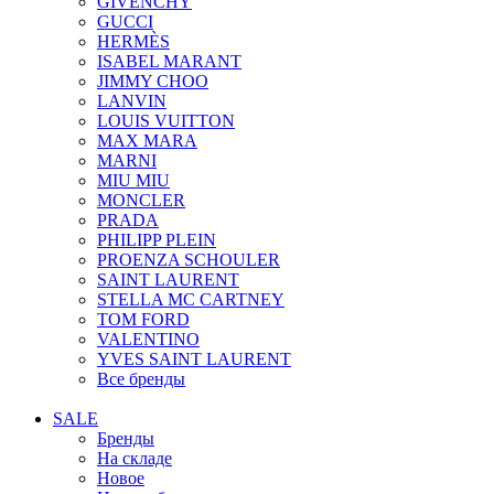
GIVENCHY
GUCCI
HERMÈS
ISABEL MARANT
JIMMY CHOO
LANVIN
LOUIS VUITTON
MAX MARA
MARNI
MIU MIU
MONCLER
PRADA
PHILIPP PLEIN
PROENZA SCHOULER
SAINT LAURENT
STELLA MC CARTNEY
TOM FORD
VALENTINO
YVES SAINT LAURENT
Все бренды
SALE
Бренды
На складе
Новое