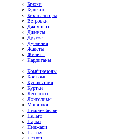
Брюки
Бушлаты
Бюстгальтеры
Ветровки
Джемпера
Джинсы
Другое
Дубленки
Жакеты
Жилеты
Кардиганы
Комбинезоны
Костюмы
Купальники
Куртки
Леггинсы
Лонгсливы
Манишки
Нижнее белье
Пальто
Парки
Пиджаки
Платья
Плащи