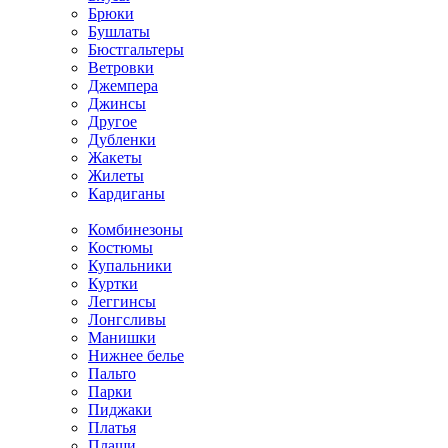
Брюки
Бушлаты
Бюстгальтеры
Ветровки
Джемпера
Джинсы
Другое
Дубленки
Жакеты
Жилеты
Кардиганы
Комбинезоны
Костюмы
Купальники
Куртки
Леггинсы
Лонгсливы
Манишки
Нижнее белье
Пальто
Парки
Пиджаки
Платья
Плащи