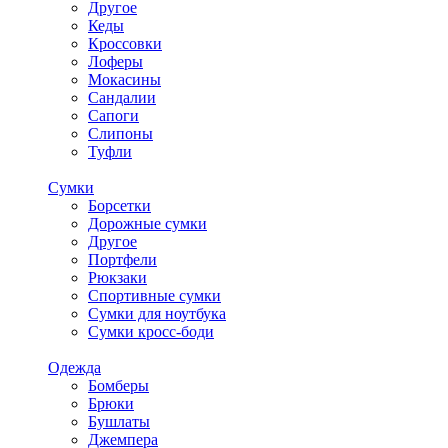
Другое
Кеды
Кроссовки
Лоферы
Мокасины
Сандалии
Сапоги
Слипоны
Туфли
Сумки
Борсетки
Дорожные сумки
Другое
Портфели
Рюкзаки
Спортивные сумки
Сумки для ноутбука
Сумки кросс-боди
Одежда
Бомберы
Брюки
Бушлаты
Джемпера