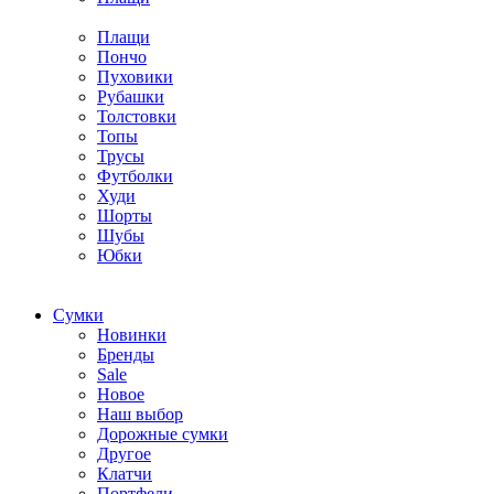
Плащи
Пончо
Пуховики
Рубашки
Толстовки
Топы
Трусы
Футболки
Худи
Шорты
Шубы
Юбки
Cумки
Новинки
Бренды
Sale
Новое
Наш выбор
Дорожные сумки
Другое
Клатчи
Портфели