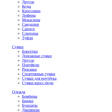
Другое
Кеды
Кроссовки
Лоферы
Мокасины
Сандалии
Сапоги
Слипоны
Туфли
Сумки
Борсетки
Дорожные сумки
Другое
Портфели
Рюкзаки
Спортивные сумки
Сумки для ноутбука
Сумки кросс-боди
Одежда
Бомберы
Брюки
Бушлаты
Джемпера