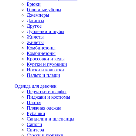
Брюки
Головные уборы
Джемперы
Джинсы
Другое
Дубленки и шубы
Жилеты
Жилеты
Комбинезоны
Комбинезоны
Кроссовки и кеды
Куртки и пуховики
Носки и колготки
Пальто и плащи
Одежда для девочек
Перчатки и шарфы
Пиджаки и костюмы
Платья
Пляжная одежда
Рубашки
Сандалии и шлепанцы
Сапоги
Свитера
Сумки и рюкзаки