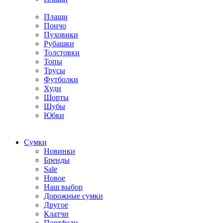
Плащи
Пончо
Пуховики
Рубашки
Толстовки
Топы
Трусы
Футболки
Худи
Шорты
Шубы
Юбки
Cумки
Новинки
Бренды
Sale
Новое
Наш выбор
Дорожные сумки
Другое
Клатчи
Портфели