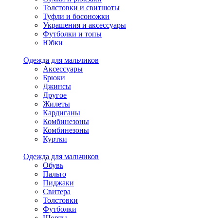
Толстовки и свитшоты
Туфли и босоножки
Украшения и аксессуары
Футболки и топы
Юбки
Одежда для мальчиков
Аксессуары
Брюки
Джинсы
Другое
Жилеты
Кардиганы
Комбинезоны
Комбинезоны
Куртки
Одежда для мальчиков
Обувь
Пальто
Пиджаки
Свитера
Толстовки
Футболки
Шорты