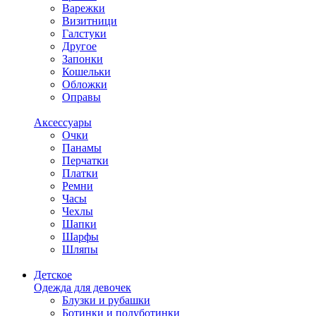
Варежки
Визитници
Галстуки
Другое
Запонки
Кошельки
Обложки
Оправы
Аксессуары
Очки
Панамы
Перчатки
Платки
Ремни
Часы
Чехлы
Шапки
Шарфы
Шляпы
Детское
Одежда для девочек
Блузки и рубашки
Ботинки и полуботинки