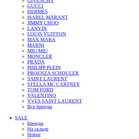
GIVENCHY
GUCCI
HERMÈS
ISABEL MARANT
JIMMY CHOO
LANVIN
LOUIS VUITTON
MAX MARA
MARNI
MIU MIU
MONCLER
PRADA
PHILIPP PLEIN
PROENZA SCHOULER
SAINT LAURENT
STELLA MC CARTNEY
TOM FORD
VALENTINO
YVES SAINT LAURENT
Все бренды
SALE
Бренды
На складе
Новое