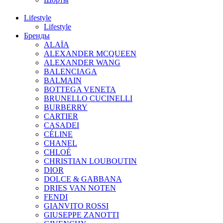
Lifestyle
Lifestyle
Бренды
ALAÏA
ALEXANDER MCQUEEN
ALEXANDER WANG
BALENCIAGA
BALMAIN
BOTTEGA VENETA
BRUNELLO CUCINELLI
BURBERRY
CARTIER
CASADEI
CÉLINE
CHANEL
CHLOÉ
CHRISTIAN LOUBOUTIN
DIOR
DOLCE & GABBANA
DRIES VAN NOTEN
FENDI
GIANVITO ROSSI
GIUSEPPE ZANOTTI