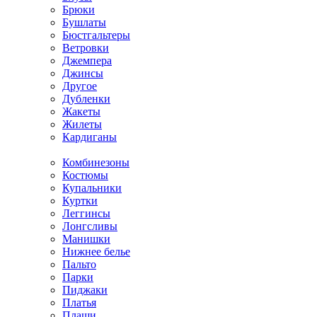
Брюки
Бушлаты
Бюстгальтеры
Ветровки
Джемпера
Джинсы
Другое
Дубленки
Жакеты
Жилеты
Кардиганы
Комбинезоны
Костюмы
Купальники
Куртки
Леггинсы
Лонгсливы
Манишки
Нижнее белье
Пальто
Парки
Пиджаки
Платья
Плащи