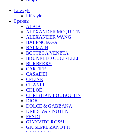
Lifestyle
Lifestyle
Бренды
ALAÏA
ALEXANDER MCQUEEN
ALEXANDER WANG
BALENCIAGA
BALMAIN
BOTTEGA VENETA
BRUNELLO CUCINELLI
BURBERRY
CARTIER
CASADEI
CÉLINE
CHANEL
CHLOÉ
CHRISTIAN LOUBOUTIN
DIOR
DOLCE & GABBANA
DRIES VAN NOTEN
FENDI
GIANVITO ROSSI
GIUSEPPE ZANOTTI