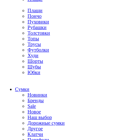
Плащи
Пончо
Пуховики
Рубашки
Толстовки
Топы
Трусы
Футболки
Худи
Шорты
Шубы
Юбки
Cумки
Новинки
Бренды
Sale
Новое
Наш выбор
Дорожные сумки
Другое
Клатчи
Портфели