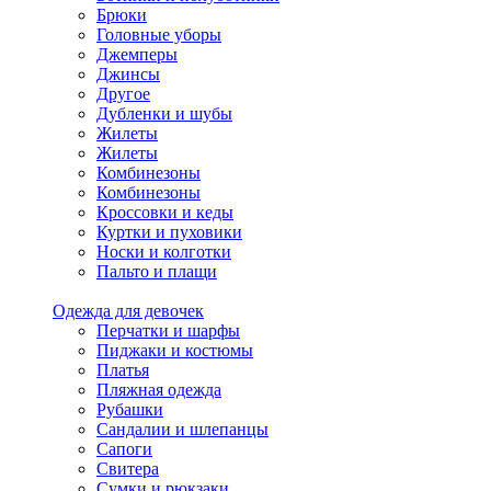
Брюки
Головные уборы
Джемперы
Джинсы
Другое
Дубленки и шубы
Жилеты
Жилеты
Комбинезоны
Комбинезоны
Кроссовки и кеды
Куртки и пуховики
Носки и колготки
Пальто и плащи
Одежда для девочек
Перчатки и шарфы
Пиджаки и костюмы
Платья
Пляжная одежда
Рубашки
Сандалии и шлепанцы
Сапоги
Свитера
Сумки и рюкзаки