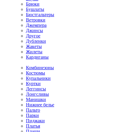
Брюки
Бушлаты
Бюстгальтеры
Ветровки
Джемпера
Джинсы
Другое
Дубленки
Жакеты
Жилеты
Кардиганы
Комбинезоны
Костюмы
Купальники
Куртки
Леггинсы
Лонгсливы
Манишки
Нижнее белье
Пальто
Парки
Пиджаки
Платья
Плащи