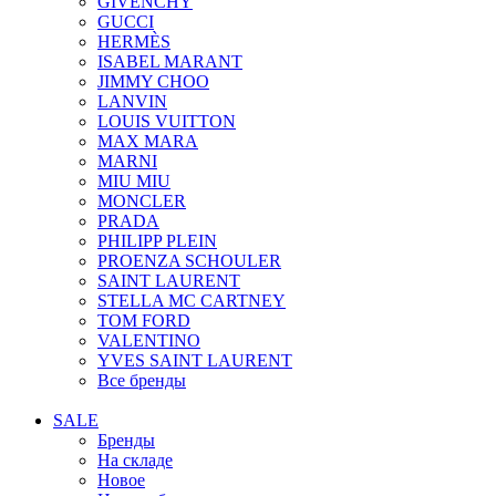
GIVENCHY
GUCCI
HERMÈS
ISABEL MARANT
JIMMY CHOO
LANVIN
LOUIS VUITTON
MAX MARA
MARNI
MIU MIU
MONCLER
PRADA
PHILIPP PLEIN
PROENZA SCHOULER
SAINT LAURENT
STELLA MC CARTNEY
TOM FORD
VALENTINO
YVES SAINT LAURENT
Все бренды
SALE
Бренды
На складе
Новое