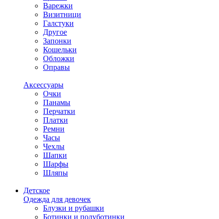
Варежки
Визитници
Галстуки
Другое
Запонки
Кошельки
Обложки
Оправы
Аксессуары
Очки
Панамы
Перчатки
Платки
Ремни
Часы
Чехлы
Шапки
Шарфы
Шляпы
Детское
Одежда для девочек
Блузки и рубашки
Ботинки и полуботинки