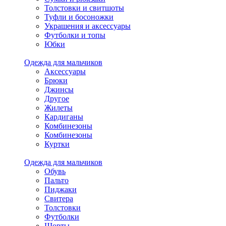
Толстовки и свитшоты
Туфли и босоножки
Украшения и аксессуары
Футболки и топы
Юбки
Одежда для мальчиков
Аксессуары
Брюки
Джинсы
Другое
Жилеты
Кардиганы
Комбинезоны
Комбинезоны
Куртки
Одежда для мальчиков
Обувь
Пальто
Пиджаки
Свитера
Толстовки
Футболки
Шорты