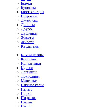
Брюки
Бушлаты
Бюстгальтеры
Ветровки
Джемпера
Джинсы
Другое
Дубленки
Жакеты
Жилеты
Кардиганы
Комбинезоны
Костюмы
Купальники
Куртки
Леггинсы
Лонгсливы
Манишки
Нижнее белье
Пальто
Парки
Пиджаки
Платья
Плащи