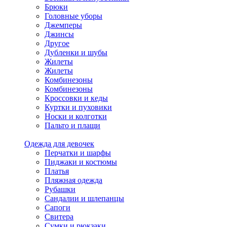
Брюки
Головные уборы
Джемперы
Джинсы
Другое
Дубленки и шубы
Жилеты
Жилеты
Комбинезоны
Комбинезоны
Кроссовки и кеды
Куртки и пуховики
Носки и колготки
Пальто и плащи
Одежда для девочек
Перчатки и шарфы
Пиджаки и костюмы
Платья
Пляжная одежда
Рубашки
Сандалии и шлепанцы
Сапоги
Свитера
Сумки и рюкзаки