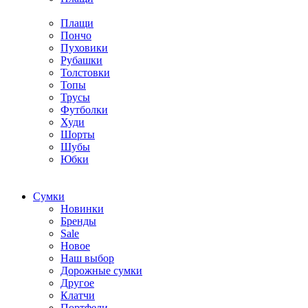
Плащи
Пончо
Пуховики
Рубашки
Толстовки
Топы
Трусы
Футболки
Худи
Шорты
Шубы
Юбки
Cумки
Новинки
Бренды
Sale
Новое
Наш выбор
Дорожные сумки
Другое
Клатчи
Портфели