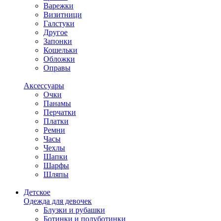
Варежки
Визитници
Галстуки
Другое
Запонки
Кошельки
Обложки
Оправы
Аксессуары
Очки
Панамы
Перчатки
Платки
Ремни
Часы
Чехлы
Шапки
Шарфы
Шляпы
Детское
Одежда для девочек
Блузки и рубашки
Ботинки и полуботинки