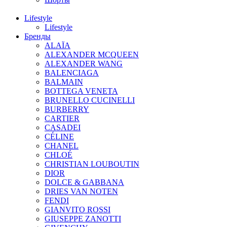
Lifestyle
Lifestyle
Бренды
ALAÏA
ALEXANDER MCQUEEN
ALEXANDER WANG
BALENCIAGA
BALMAIN
BOTTEGA VENETA
BRUNELLO CUCINELLI
BURBERRY
CARTIER
CASADEI
CÉLINE
CHANEL
CHLOÉ
CHRISTIAN LOUBOUTIN
DIOR
DOLCE & GABBANA
DRIES VAN NOTEN
FENDI
GIANVITO ROSSI
GIUSEPPE ZANOTTI