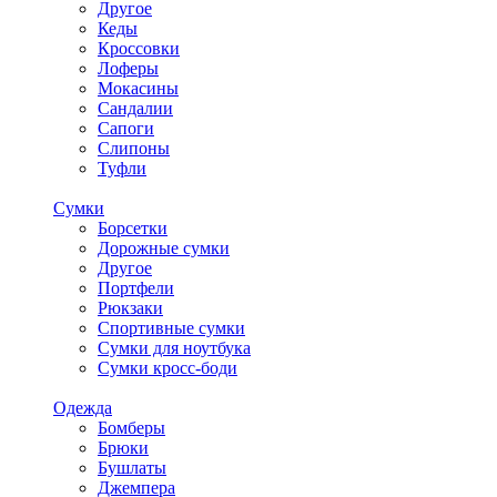
Другое
Кеды
Кроссовки
Лоферы
Мокасины
Сандалии
Сапоги
Слипоны
Туфли
Сумки
Борсетки
Дорожные сумки
Другое
Портфели
Рюкзаки
Спортивные сумки
Сумки для ноутбука
Сумки кросс-боди
Одежда
Бомберы
Брюки
Бушлаты
Джемпера