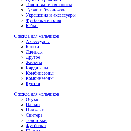
Толстовки и свитшоты
Туфли и босоножки
Украшения и аксессуары
Футболки и топы
Юбки
Одежда для мальчиков
Аксессуары
Брюки
Джинсы
Другое
Жилеты
Кардиганы
Комбинезоны
Комбинезоны
Куртки
Одежда для мальчиков
Обувь
Пальто
Пиджаки
Свитера
Толстовки
Футболки
Шорты