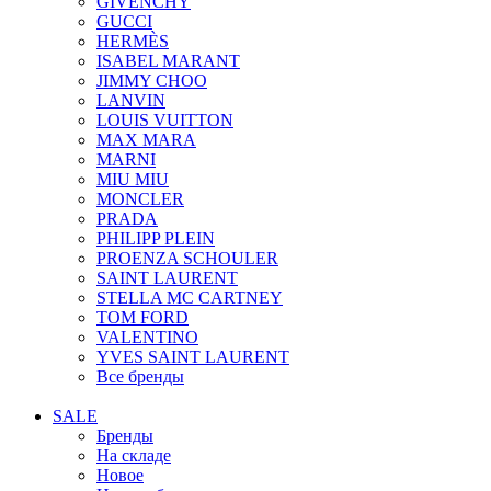
GIVENCHY
GUCCI
HERMÈS
ISABEL MARANT
JIMMY CHOO
LANVIN
LOUIS VUITTON
MAX MARA
MARNI
MIU MIU
MONCLER
PRADA
PHILIPP PLEIN
PROENZA SCHOULER
SAINT LAURENT
STELLA MC CARTNEY
TOM FORD
VALENTINO
YVES SAINT LAURENT
Все бренды
SALE
Бренды
На складе
Новое