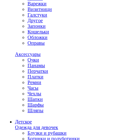
Варежки
Визитници
Галстуки
Другое
Запонки
Кошельки
Обложки
Оправы
Аксессуары
Очки
Панамы
Перчатки
Платки
Ремни
Часы
Чехлы
Шапки
Шарфы
Шляпы
Детское
Одежда для девочек
Блузки и рубашки
Ботинки и полуботинки