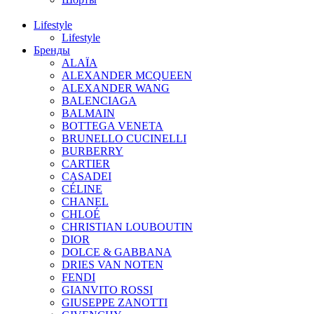
Lifestyle
Lifestyle
Бренды
ALAÏA
ALEXANDER MCQUEEN
ALEXANDER WANG
BALENCIAGA
BALMAIN
BOTTEGA VENETA
BRUNELLO CUCINELLI
BURBERRY
CARTIER
CASADEI
CÉLINE
CHANEL
CHLOÉ
CHRISTIAN LOUBOUTIN
DIOR
DOLCE & GABBANA
DRIES VAN NOTEN
FENDI
GIANVITO ROSSI
GIUSEPPE ZANOTTI