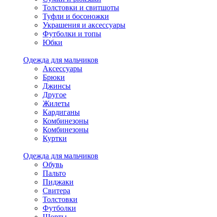
Толстовки и свитшоты
Туфли и босоножки
Украшения и аксессуары
Футболки и топы
Юбки
Одежда для мальчиков
Аксессуары
Брюки
Джинсы
Другое
Жилеты
Кардиганы
Комбинезоны
Комбинезоны
Куртки
Одежда для мальчиков
Обувь
Пальто
Пиджаки
Свитера
Толстовки
Футболки
Шорты