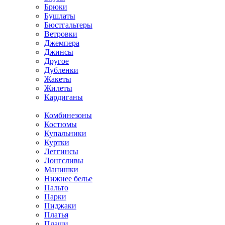
Брюки
Бушлаты
Бюстгальтеры
Ветровки
Джемпера
Джинсы
Другое
Дубленки
Жакеты
Жилеты
Кардиганы
Комбинезоны
Костюмы
Купальники
Куртки
Леггинсы
Лонгсливы
Манишки
Нижнее белье
Пальто
Парки
Пиджаки
Платья
Плащи