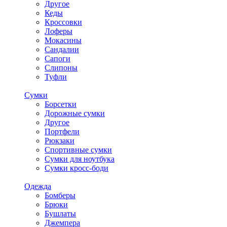
Другое
Кеды
Кроссовки
Лоферы
Мокасины
Сандалии
Сапоги
Слипоны
Туфли
Сумки
Борсетки
Дорожные сумки
Другое
Портфели
Рюкзаки
Спортивные сумки
Сумки для ноутбука
Сумки кросс-боди
Одежда
Бомберы
Брюки
Бушлаты
Джемпера