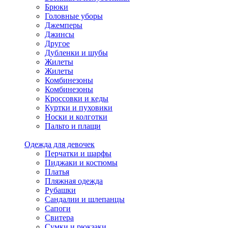
Брюки
Головные уборы
Джемперы
Джинсы
Другое
Дубленки и шубы
Жилеты
Жилеты
Комбинезоны
Комбинезоны
Кроссовки и кеды
Куртки и пуховики
Носки и колготки
Пальто и плащи
Одежда для девочек
Перчатки и шарфы
Пиджаки и костюмы
Платья
Пляжная одежда
Рубашки
Сандалии и шлепанцы
Сапоги
Свитера
Сумки и рюкзаки