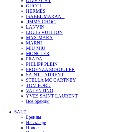
GIVENCHY
GUCCI
HERMÈS
ISABEL MARANT
JIMMY CHOO
LANVIN
LOUIS VUITTON
MAX MARA
MARNI
MIU MIU
MONCLER
PRADA
PHILIPP PLEIN
PROENZA SCHOULER
SAINT LAURENT
STELLA MC CARTNEY
TOM FORD
VALENTINO
YVES SAINT LAURENT
Все бренды
SALE
Бренды
На складе
Новое