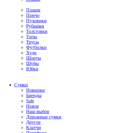
Плащи
Пончо
Пуховики
Рубашки
Толстовки
Топы
Трусы
Футболки
Худи
Шорты
Шубы
Юбки
Cумки
Новинки
Бренды
Sale
Новое
Наш выбор
Дорожные сумки
Другое
Клатчи
Портфели