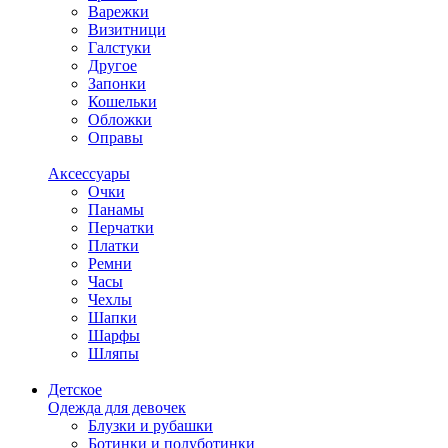
Варежки
Визитници
Галстуки
Другое
Запонки
Кошельки
Обложки
Оправы
Аксессуары
Очки
Панамы
Перчатки
Платки
Ремни
Часы
Чехлы
Шапки
Шарфы
Шляпы
Детское
Одежда для девочек
Блузки и рубашки
Ботинки и полуботинки