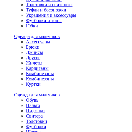
Толстовки и свитшоты
Туфли и босоножки
Украшения и аксессуары
Футболки и топы
Юбки
Одежда для мальчиков
Аксессуары
Брюки
Джинсы
Другое
Жилеты
Кардиганы
Комбинезоны
Комбинезоны
Куртки
Одежда для мальчиков
Обувь
Пальто
Пиджаки
Свитера
Толстовки
Футболки
Шорты