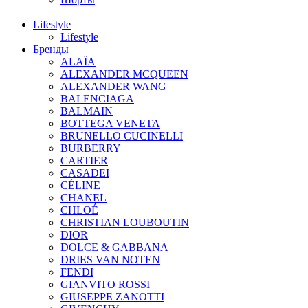
Lifestyle
Lifestyle
Бренды
ALAÏA
ALEXANDER MCQUEEN
ALEXANDER WANG
BALENCIAGA
BALMAIN
BOTTEGA VENETA
BRUNELLO CUCINELLI
BURBERRY
CARTIER
CASADEI
CÉLINE
CHANEL
CHLOÉ
CHRISTIAN LOUBOUTIN
DIOR
DOLCE & GABBANA
DRIES VAN NOTEN
FENDI
GIANVITO ROSSI
GIUSEPPE ZANOTTI