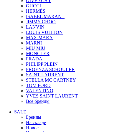
GIVENCHY
GUCCI
HERMÈS
ISABEL MARANT
JIMMY CHOO
LANVIN
LOUIS VUITTON
MAX MARA
MARNI
MIU MIU
MONCLER
PRADA
PHILIPP PLEIN
PROENZA SCHOULER
SAINT LAURENT
STELLA MC CARTNEY
TOM FORD
VALENTINO
YVES SAINT LAURENT
Все бренды
SALE
Бренды
На складе
Новое