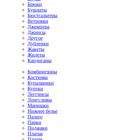
Брюки
Бушлаты
Бюстгальтеры
Ветровки
Джемпера
Джинсы
Другое
Дубленки
Жакеты
Жилеты
Кардиганы
Комбинезоны
Костюмы
Купальники
Куртки
Леггинсы
Лонгсливы
Манишки
Нижнее белье
Пальто
Парки
Пиджаки
Платья
Плащи