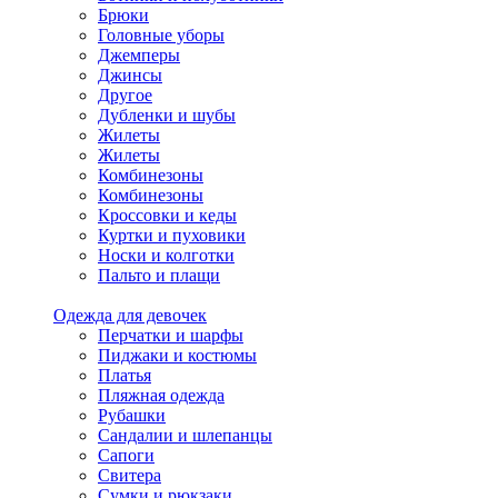
Брюки
Головные уборы
Джемперы
Джинсы
Другое
Дубленки и шубы
Жилеты
Жилеты
Комбинезоны
Комбинезоны
Кроссовки и кеды
Куртки и пуховики
Носки и колготки
Пальто и плащи
Одежда для девочек
Перчатки и шарфы
Пиджаки и костюмы
Платья
Пляжная одежда
Рубашки
Сандалии и шлепанцы
Сапоги
Свитера
Сумки и рюкзаки