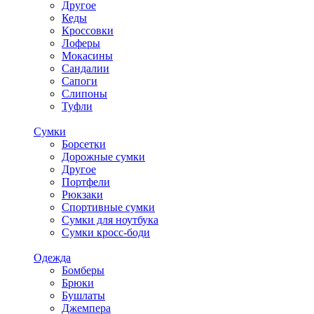
Другое
Кеды
Кроссовки
Лоферы
Мокасины
Сандалии
Сапоги
Слипоны
Туфли
Сумки
Борсетки
Дорожные сумки
Другое
Портфели
Рюкзаки
Спортивные сумки
Сумки для ноутбука
Сумки кросс-боди
Одежда
Бомберы
Брюки
Бушлаты
Джемпера