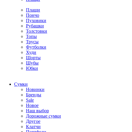
Плащи
Пончо
Пуховики
Рубашки
Толстовки
Топы
Трусы
Футболки
Худи
Шорты
Шубы
Юбки
Cумки
Новинки
Бренды
Sale
Новое
Наш выбор
Дорожные сумки
Другое
Клатчи
Портфели