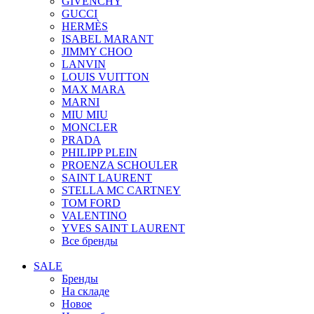
GIVENCHY
GUCCI
HERMÈS
ISABEL MARANT
JIMMY CHOO
LANVIN
LOUIS VUITTON
MAX MARA
MARNI
MIU MIU
MONCLER
PRADA
PHILIPP PLEIN
PROENZA SCHOULER
SAINT LAURENT
STELLA MC CARTNEY
TOM FORD
VALENTINO
YVES SAINT LAURENT
Все бренды
SALE
Бренды
На складе
Новое