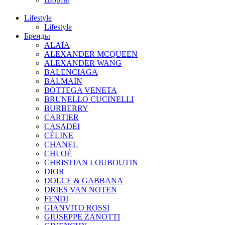
Lifestyle
Lifestyle
Бренды
ALAÏA
ALEXANDER MCQUEEN
ALEXANDER WANG
BALENCIAGA
BALMAIN
BOTTEGA VENETA
BRUNELLO CUCINELLI
BURBERRY
CARTIER
CASADEI
CÉLINE
CHANEL
CHLOÉ
CHRISTIAN LOUBOUTIN
DIOR
DOLCE & GABBANA
DRIES VAN NOTEN
FENDI
GIANVITO ROSSI
GIUSEPPE ZANOTTI