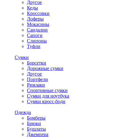
Другое
Кеды
Кроссовки
Лоферы
Мокасины
Сандалии
Сапоги
Слипоны
Туфли
Сумки
Борсетки
Дорожные сумки
Другое
Портфели
Рюкзаки
Спортивные сумки
Сумки для ноутбука
Сумки кросс-боди
Одежда
Бомберы
Брюки
Бушлаты
Джемпера