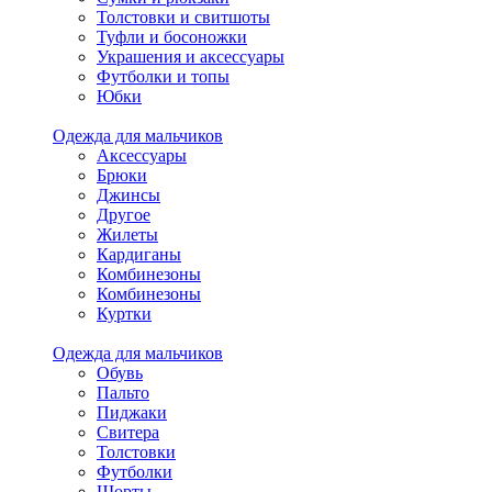
Толстовки и свитшоты
Туфли и босоножки
Украшения и аксессуары
Футболки и топы
Юбки
Одежда для мальчиков
Аксессуары
Брюки
Джинсы
Другое
Жилеты
Кардиганы
Комбинезоны
Комбинезоны
Куртки
Одежда для мальчиков
Обувь
Пальто
Пиджаки
Свитера
Толстовки
Футболки
Шорты