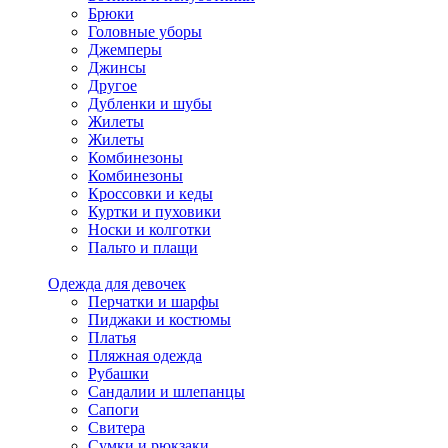
Брюки
Головные уборы
Джемперы
Джинсы
Другое
Дубленки и шубы
Жилеты
Жилеты
Комбинезоны
Комбинезоны
Кроссовки и кеды
Куртки и пуховики
Носки и колготки
Пальто и плащи
Одежда для девочек
Перчатки и шарфы
Пиджаки и костюмы
Платья
Пляжная одежда
Рубашки
Сандалии и шлепанцы
Сапоги
Свитера
Сумки и рюкзаки