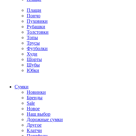
Плащи
Пончо
Пуховики
Рубашки
Толстовки
Топы
Трусы
Футболки
Худи
Шорты
Шубы
Юбки
Cумки
Новинки
Бренды
Sale
Новое
Наш выбор
Дорожные сумки
Другое
Клатчи
Портфели