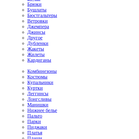
Брюки
Бушлаты
Бюстгальтеры
Ветровки
Джемпера
Джинсы
Другое
Дубленки
Жакеты
Жилеты
Кардиганы
Комбинезоны
Костюмы
Купальники
Куртки
Леггинсы
Лонгсливы
Манишки
Нижнее белье
Пальто
Парки
Пиджаки
Платья
Плащи