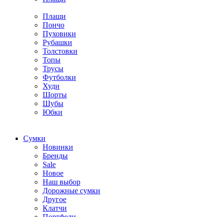
Плащи
Пончо
Пуховики
Рубашки
Толстовки
Топы
Трусы
Футболки
Худи
Шорты
Шубы
Юбки
Cумки
Новинки
Бренды
Sale
Новое
Наш выбор
Дорожные сумки
Другое
Клатчи
Портфели