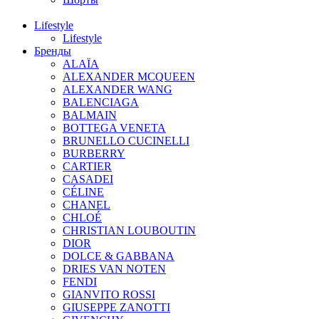
Lifestyle
Lifestyle
Бренды
ALAÏA
ALEXANDER MCQUEEN
ALEXANDER WANG
BALENCIAGA
BALMAIN
BOTTEGA VENETA
BRUNELLO CUCINELLI
BURBERRY
CARTIER
CASADEI
CÉLINE
CHANEL
CHLOÉ
CHRISTIAN LOUBOUTIN
DIOR
DOLCE & GABBANA
DRIES VAN NOTEN
FENDI
GIANVITO ROSSI
GIUSEPPE ZANOTTI