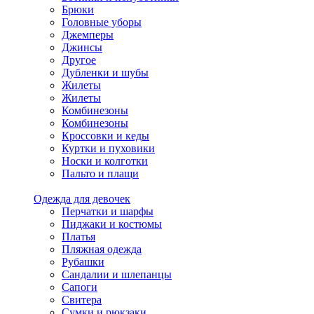
Брюки
Головные уборы
Джемперы
Джинсы
Другое
Дубленки и шубы
Жилеты
Жилеты
Комбинезоны
Комбинезоны
Кроссовки и кеды
Куртки и пуховики
Носки и колготки
Пальто и плащи
Одежда для девочек
Перчатки и шарфы
Пиджаки и костюмы
Платья
Пляжная одежда
Рубашки
Сандалии и шлепанцы
Сапоги
Свитера
Сумки и рюкзаки