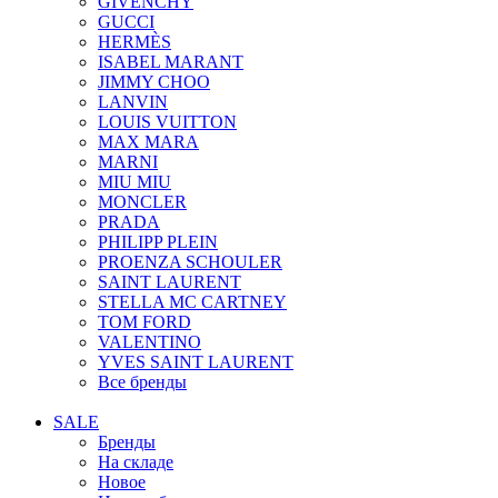
GIVENCHY
GUCCI
HERMÈS
ISABEL MARANT
JIMMY CHOO
LANVIN
LOUIS VUITTON
MAX MARA
MARNI
MIU MIU
MONCLER
PRADA
PHILIPP PLEIN
PROENZA SCHOULER
SAINT LAURENT
STELLA MC CARTNEY
TOM FORD
VALENTINO
YVES SAINT LAURENT
Все бренды
SALE
Бренды
На складе
Новое