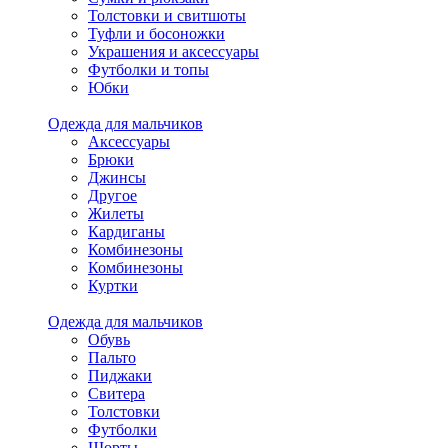
Толстовки и свитшоты
Туфли и босоножки
Украшения и аксессуары
Футболки и топы
Юбки
Одежда для мальчиков
Аксессуары
Брюки
Джинсы
Другое
Жилеты
Кардиганы
Комбинезоны
Комбинезоны
Куртки
Одежда для мальчиков
Обувь
Пальто
Пиджаки
Свитера
Толстовки
Футболки
Шорты