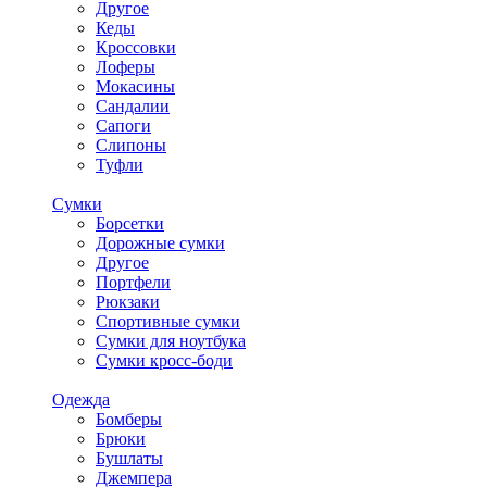
Другое
Кеды
Кроссовки
Лоферы
Мокасины
Сандалии
Сапоги
Слипоны
Туфли
Сумки
Борсетки
Дорожные сумки
Другое
Портфели
Рюкзаки
Спортивные сумки
Сумки для ноутбука
Сумки кросс-боди
Одежда
Бомберы
Брюки
Бушлаты
Джемпера