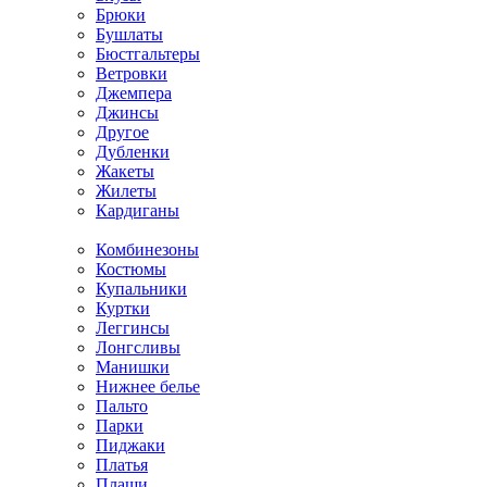
Брюки
Бушлаты
Бюстгальтеры
Ветровки
Джемпера
Джинсы
Другое
Дубленки
Жакеты
Жилеты
Кардиганы
Комбинезоны
Костюмы
Купальники
Куртки
Леггинсы
Лонгсливы
Манишки
Нижнее белье
Пальто
Парки
Пиджаки
Платья
Плащи