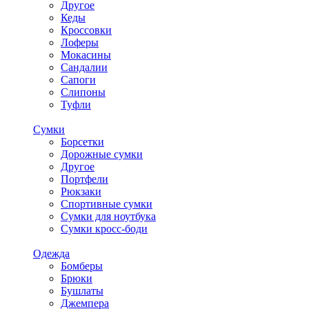
Другое
Кеды
Кроссовки
Лоферы
Мокасины
Сандалии
Сапоги
Слипоны
Туфли
Сумки
Борсетки
Дорожные сумки
Другое
Портфели
Рюкзаки
Спортивные сумки
Сумки для ноутбука
Сумки кросс-боди
Одежда
Бомберы
Брюки
Бушлаты
Джемпера