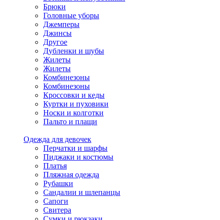
Брюки
Головные уборы
Джемперы
Джинсы
Другое
Дубленки и шубы
Жилеты
Жилеты
Комбинезоны
Комбинезоны
Кроссовки и кеды
Куртки и пуховики
Носки и колготки
Пальто и плащи
Одежда для девочек
Перчатки и шарфы
Пиджаки и костюмы
Платья
Пляжная одежда
Рубашки
Сандалии и шлепанцы
Сапоги
Свитера
Сумки и рюкзаки