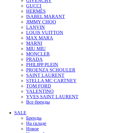
GIVENCHY
GUCCI
HERMÈS
ISABEL MARANT
JIMMY CHOO
LANVIN
LOUIS VUITTON
MAX MARA
MARNI
MIU MIU
MONCLER
PRADA
PHILIPP PLEIN
PROENZA SCHOULER
SAINT LAURENT
STELLA MC CARTNEY
TOM FORD
VALENTINO
YVES SAINT LAURENT
Все бренды
SALE
Бренды
На складе
Новое