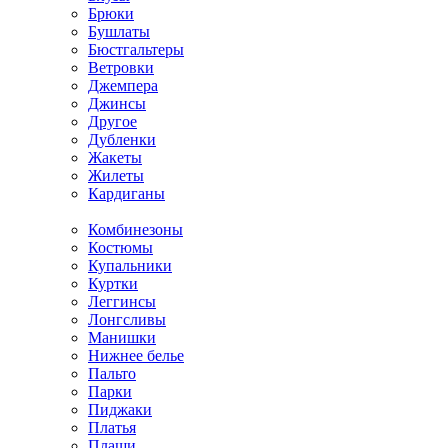
Брюки
Бушлаты
Бюстгальтеры
Ветровки
Джемпера
Джинсы
Другое
Дубленки
Жакеты
Жилеты
Кардиганы
Комбинезоны
Костюмы
Купальники
Куртки
Леггинсы
Лонгсливы
Манишки
Нижнее белье
Пальто
Парки
Пиджаки
Платья
Плащи