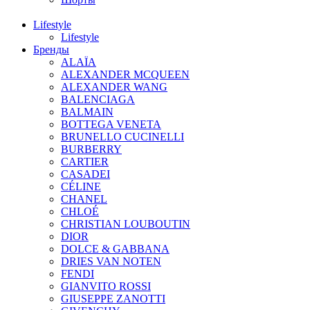
Lifestyle
Lifestyle
Бренды
ALAÏA
ALEXANDER MCQUEEN
ALEXANDER WANG
BALENCIAGA
BALMAIN
BOTTEGA VENETA
BRUNELLO CUCINELLI
BURBERRY
CARTIER
CASADEI
CÉLINE
CHANEL
CHLOÉ
CHRISTIAN LOUBOUTIN
DIOR
DOLCE & GABBANA
DRIES VAN NOTEN
FENDI
GIANVITO ROSSI
GIUSEPPE ZANOTTI