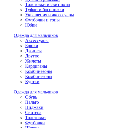
Толстовки и свитшоты
Туфли и босоножки
Украшения и аксессуары
Футболки и топы
Юбки
Одежда для мальчиков
Аксессуары
Брюки
Джинсы
Другое
Жилеты
Кардиганы
Комбинезоны
Комбинезоны
Куртки
Одежда для мальчиков
Обувь
Пальто
Пиджаки
Свитера
Толстовки
Футболки
Шорты