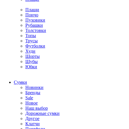
Плащи
Пончо
Пуховики
Рубашки
Толстовки
Топы
Трусы
Футболки
Худи
Шорты
Шубы
Юбки
Cумки
Новинки
Бренды
Sale
Новое
Наш выбор
Дорожные сумки
Другое
Клатчи
Портфели