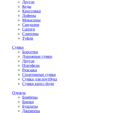
Другое
Кеды
Кроссовки
Лоферы
Мокасины
Сандалии
Сапоги
Слипоны
Туфли
Сумки
Борсетки
Дорожные сумки
Другое
Портфели
Рюкзаки
Спортивные сумки
Сумки для ноутбука
Сумки кросс-боди
Одежда
Бомберы
Брюки
Бушлаты
Джемпера