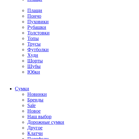
Плащи
Пончо
Пуховики
Рубашки
Толстовки
Топы
Трусы
Футболки
Худи
Шорты
Шубы
Юбки
Cумки
Новинки
Бренды
Sale
Новое
Наш выбор
Дорожные сумки
Другое
Клатчи
Портфели