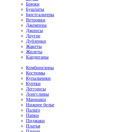
Брюки
Бушлаты
Бюстгальтеры
Ветровки
Джемпера
Джинсы
Другое
Дубленки
Жакеты
Жилеты
Кардиганы
Комбинезоны
Костюмы
Купальники
Куртки
Леггинсы
Лонгсливы
Манишки
Нижнее белье
Пальто
Парки
Пиджаки
Платья
Плащи