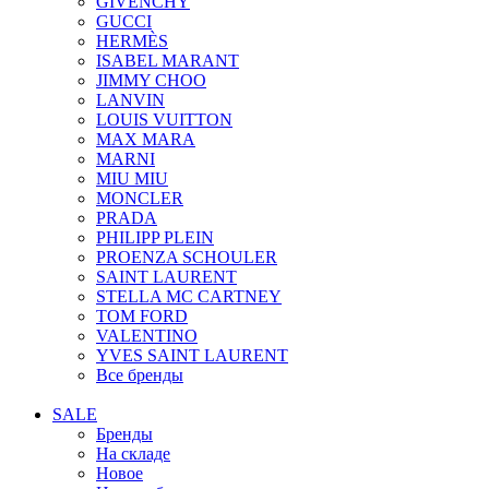
GIVENCHY
GUCCI
HERMÈS
ISABEL MARANT
JIMMY CHOO
LANVIN
LOUIS VUITTON
MAX MARA
MARNI
MIU MIU
MONCLER
PRADA
PHILIPP PLEIN
PROENZA SCHOULER
SAINT LAURENT
STELLA MC CARTNEY
TOM FORD
VALENTINO
YVES SAINT LAURENT
Все бренды
SALE
Бренды
На складе
Новое