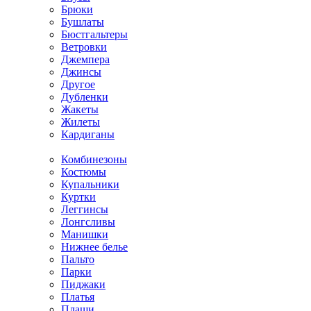
Брюки
Бушлаты
Бюстгальтеры
Ветровки
Джемпера
Джинсы
Другое
Дубленки
Жакеты
Жилеты
Кардиганы
Комбинезоны
Костюмы
Купальники
Куртки
Леггинсы
Лонгсливы
Манишки
Нижнее белье
Пальто
Парки
Пиджаки
Платья
Плащи