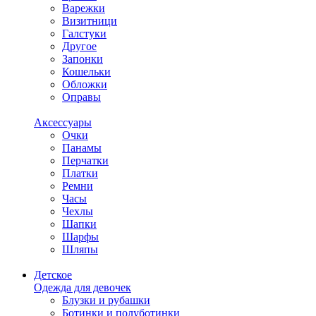
Варежки
Визитници
Галстуки
Другое
Запонки
Кошельки
Обложки
Оправы
Аксессуары
Очки
Панамы
Перчатки
Платки
Ремни
Часы
Чехлы
Шапки
Шарфы
Шляпы
Детское
Одежда для девочек
Блузки и рубашки
Ботинки и полуботинки