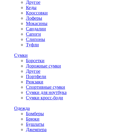
Другое
Кеды
Кроссовки
Лоферы
Мокасины
Сандалии
Сапоги
Слипоны
Туфли
Сумки
Борсетки
Дорожные сумки
Другое
Портфели
Рюкзаки
Спортивные сумки
Сумки для ноутбука
Сумки кросс-боди
Одежда
Бомберы
Брюки
Бушлаты
Джемпера