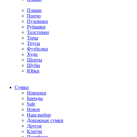
Плащи
Пончо
Пуховики
Рубашки
Толстовки
Топы
Трусы
Футболки
Худи
Шорты
Шубы
Юбки
Cумки
Новинки
Бренды
Sale
Новое
Наш выбор
Дорожные сумки
Другое
Клатчи
Портфели