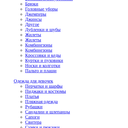
Брюки
Головные уборы
Джемперы
Джинсы
Другое
Дубленки и шубы
Жилеты
Жилеты
Комбинезоны
Комбинезоны
Кроссовки и кеды
Куртки и пуховики
Носки и колготки
Пальто и плащи
Одежда для девочек
Перчатки и шарфы
Пиджаки и костюмы
Платья
Пляжная одежда
Рубашки
Сандалии и шлепанцы
Сапоги
Свитера
Сумки и рюкзаки