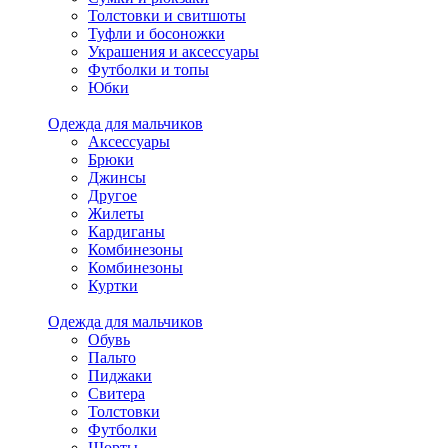
Толстовки и свитшоты
Туфли и босоножки
Украшения и аксессуары
Футболки и топы
Юбки
Одежда для мальчиков
Аксессуары
Брюки
Джинсы
Другое
Жилеты
Кардиганы
Комбинезоны
Комбинезоны
Куртки
Одежда для мальчиков
Обувь
Пальто
Пиджаки
Свитера
Толстовки
Футболки
Шорты