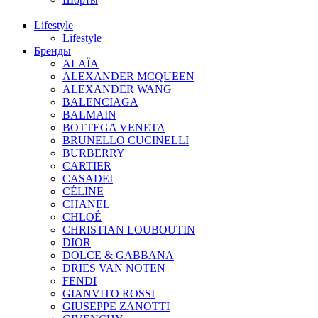
Lifestyle
Lifestyle
Бренды
ALAÏA
ALEXANDER MCQUEEN
ALEXANDER WANG
BALENCIAGA
BALMAIN
BOTTEGA VENETA
BRUNELLO CUCINELLI
BURBERRY
CARTIER
CASADEI
CÉLINE
CHANEL
CHLOÉ
CHRISTIAN LOUBOUTIN
DIOR
DOLCE & GABBANA
DRIES VAN NOTEN
FENDI
GIANVITO ROSSI
GIUSEPPE ZANOTTI