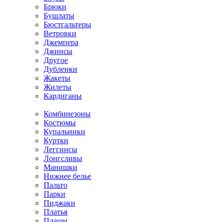
Брюки
Бушлаты
Бюстгальтеры
Ветровки
Джемпера
Джинсы
Другое
Дубленки
Жакеты
Жилеты
Кардиганы
Комбинезоны
Костюмы
Купальники
Куртки
Леггинсы
Лонгсливы
Манишки
Нижнее белье
Пальто
Парки
Пиджаки
Платья
Плащи