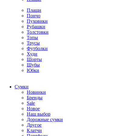
Плащи
Пончо
Пуховики
Рубашки
Толстовки
Топы
Трусы
Футболки
Худи
Шорты
Шубы
Юбки
Cумки
Новинки
Бренды
Sale
Новое
Наш выбор
Дорожные сумки
Другое
Клатчи
Портфели