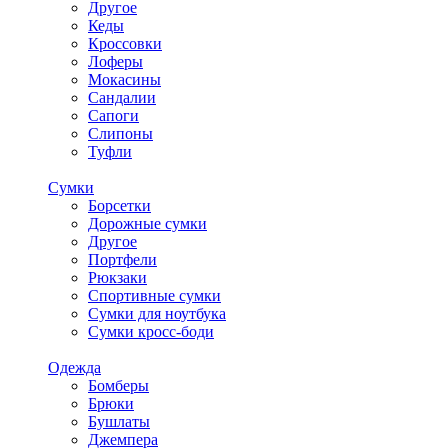
Другое
Кеды
Кроссовки
Лоферы
Мокасины
Сандалии
Сапоги
Слипоны
Туфли
Сумки
Борсетки
Дорожные сумки
Другое
Портфели
Рюкзаки
Спортивные сумки
Сумки для ноутбука
Сумки кросс-боди
Одежда
Бомберы
Брюки
Бушлаты
Джемпера