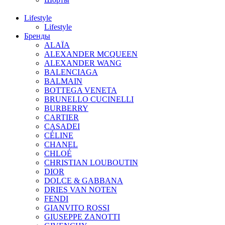
Lifestyle
Lifestyle
Бренды
ALAÏA
ALEXANDER MCQUEEN
ALEXANDER WANG
BALENCIAGA
BALMAIN
BOTTEGA VENETA
BRUNELLO CUCINELLI
BURBERRY
CARTIER
CASADEI
CÉLINE
CHANEL
CHLOÉ
CHRISTIAN LOUBOUTIN
DIOR
DOLCE & GABBANA
DRIES VAN NOTEN
FENDI
GIANVITO ROSSI
GIUSEPPE ZANOTTI