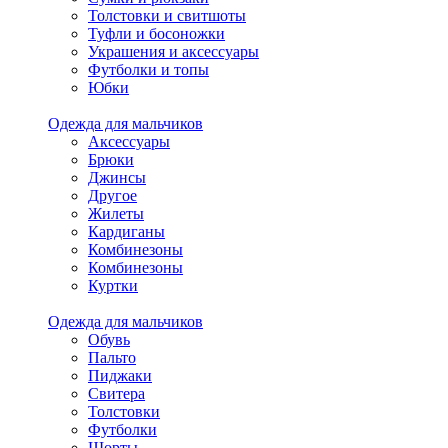
Толстовки и свитшоты
Туфли и босоножки
Украшения и аксессуары
Футболки и топы
Юбки
Одежда для мальчиков
Аксессуары
Брюки
Джинсы
Другое
Жилеты
Кардиганы
Комбинезоны
Комбинезоны
Куртки
Одежда для мальчиков
Обувь
Пальто
Пиджаки
Свитера
Толстовки
Футболки
Шорты