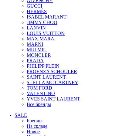
GIVENCHY
GUCCI
HERMÈS
ISABEL MARANT
JIMMY CHOO
LANVIN
LOUIS VUITTON
MAX MARA
MARNI
MIU MIU
MONCLER
PRADA
PHILIPP PLEIN
PROENZA SCHOULER
SAINT LAURENT
STELLA MC CARTNEY
TOM FORD
VALENTINO
YVES SAINT LAURENT
Все бренды
SALE
Бренды
На складе
Новое