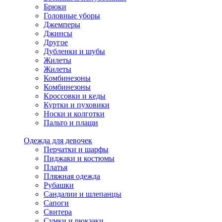
Брюки
Головные уборы
Джемперы
Джинсы
Другое
Дубленки и шубы
Жилеты
Жилеты
Комбинезоны
Комбинезоны
Кроссовки и кеды
Куртки и пуховики
Носки и колготки
Пальто и плащи
Одежда для девочек
Перчатки и шарфы
Пиджаки и костюмы
Платья
Пляжная одежда
Рубашки
Сандалии и шлепанцы
Сапоги
Свитера
Сумки и рюкзаки