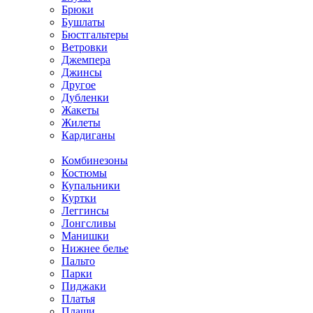
Брюки
Бушлаты
Бюстгальтеры
Ветровки
Джемпера
Джинсы
Другое
Дубленки
Жакеты
Жилеты
Кардиганы
Комбинезоны
Костюмы
Купальники
Куртки
Леггинсы
Лонгсливы
Манишки
Нижнее белье
Пальто
Парки
Пиджаки
Платья
Плащи