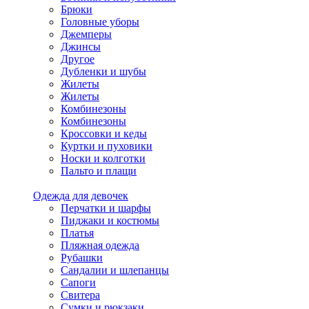
Брюки
Головные уборы
Джемперы
Джинсы
Другое
Дубленки и шубы
Жилеты
Жилеты
Комбинезоны
Комбинезоны
Кроссовки и кеды
Куртки и пуховики
Носки и колготки
Пальто и плащи
Одежда для девочек
Перчатки и шарфы
Пиджаки и костюмы
Платья
Пляжная одежда
Рубашки
Сандалии и шлепанцы
Сапоги
Свитера
Сумки и рюкзаки