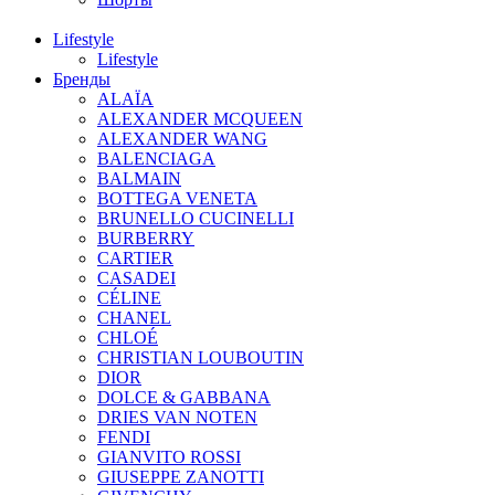
Lifestyle
Lifestyle
Бренды
ALAÏA
ALEXANDER MCQUEEN
ALEXANDER WANG
BALENCIAGA
BALMAIN
BOTTEGA VENETA
BRUNELLO CUCINELLI
BURBERRY
CARTIER
CASADEI
CÉLINE
CHANEL
CHLOÉ
CHRISTIAN LOUBOUTIN
DIOR
DOLCE & GABBANA
DRIES VAN NOTEN
FENDI
GIANVITO ROSSI
GIUSEPPE ZANOTTI