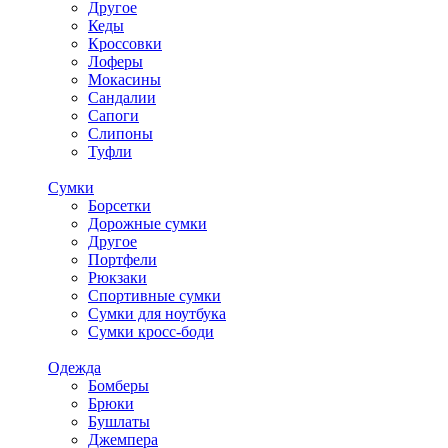
Другое
Кеды
Кроссовки
Лоферы
Мокасины
Сандалии
Сапоги
Слипоны
Туфли
Сумки
Борсетки
Дорожные сумки
Другое
Портфели
Рюкзаки
Спортивные сумки
Сумки для ноутбука
Сумки кросс-боди
Одежда
Бомберы
Брюки
Бушлаты
Джемпера