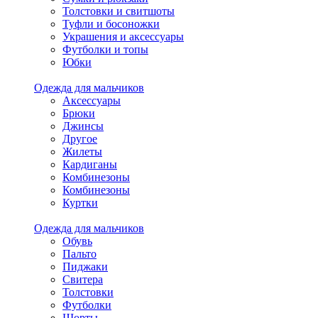
Толстовки и свитшоты
Туфли и босоножки
Украшения и аксессуары
Футболки и топы
Юбки
Одежда для мальчиков
Аксессуары
Брюки
Джинсы
Другое
Жилеты
Кардиганы
Комбинезоны
Комбинезоны
Куртки
Одежда для мальчиков
Обувь
Пальто
Пиджаки
Свитера
Толстовки
Футболки
Шорты