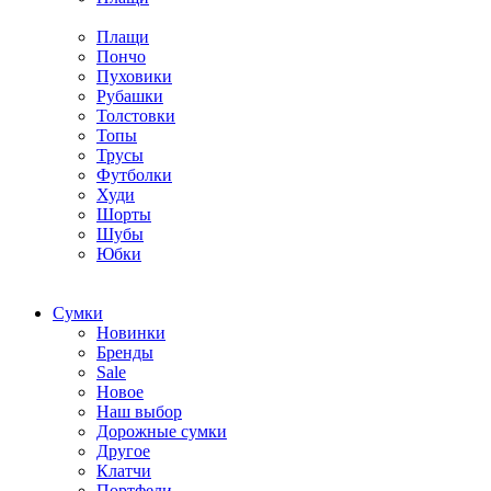
Плащи
Пончо
Пуховики
Рубашки
Толстовки
Топы
Трусы
Футболки
Худи
Шорты
Шубы
Юбки
Cумки
Новинки
Бренды
Sale
Новое
Наш выбор
Дорожные сумки
Другое
Клатчи
Портфели