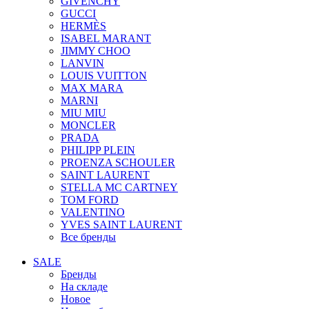
GIVENCHY
GUCCI
HERMÈS
ISABEL MARANT
JIMMY CHOO
LANVIN
LOUIS VUITTON
MAX MARA
MARNI
MIU MIU
MONCLER
PRADA
PHILIPP PLEIN
PROENZA SCHOULER
SAINT LAURENT
STELLA MC CARTNEY
TOM FORD
VALENTINO
YVES SAINT LAURENT
Все бренды
SALE
Бренды
На складе
Новое