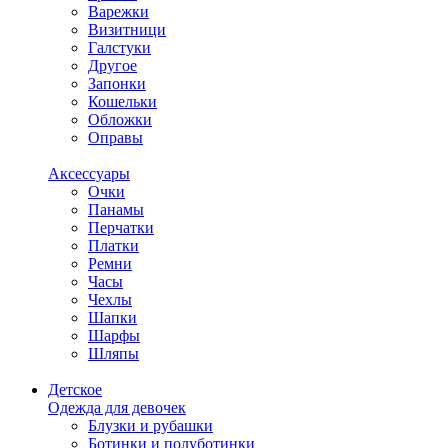
Варежки
Визитници
Галстуки
Другое
Запонки
Кошельки
Обложки
Оправы
Аксессуары
Очки
Панамы
Перчатки
Платки
Ремни
Часы
Чехлы
Шапки
Шарфы
Шляпы
Детское
Одежда для девочек
Блузки и рубашки
Ботинки и полуботинки