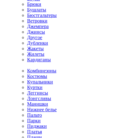
Брюки
Бушлаты
Бюстгальтеры
Ветровки
Джемпера
Джинсы
Другое
Дубленки
Жакеты
Жилеты
Кардиганы
Комбинезоны
Костюмы
Купальники
Куртки
Леггинсы
Лонгсливы
Манишки
Нижнее белье
Пальто
Парки
Пиджаки
Платья
Плащи