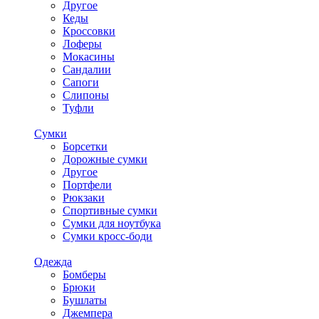
Другое
Кеды
Кроссовки
Лоферы
Мокасины
Сандалии
Сапоги
Слипоны
Туфли
Сумки
Борсетки
Дорожные сумки
Другое
Портфели
Рюкзаки
Спортивные сумки
Сумки для ноутбука
Сумки кросс-боди
Одежда
Бомберы
Брюки
Бушлаты
Джемпера