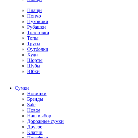
Плащи
Пончо
Пуховики
Рубашки
Толстовки
Топы
Трусы
Футболки
Худи
Шорты
Шубы
Юбки
Cумки
Новинки
Бренды
Sale
Новое
Наш выбор
Дорожные сумки
Другое
Клатчи
Портфели