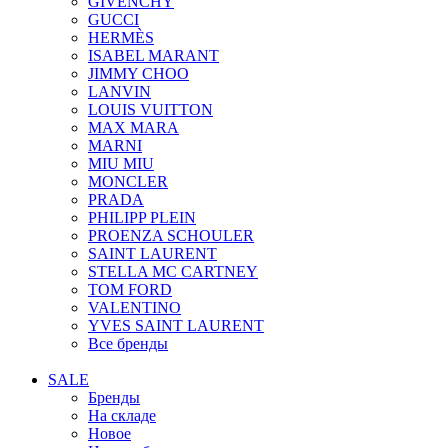
GIVENCHY
GUCCI
HERMÈS
ISABEL MARANT
JIMMY CHOO
LANVIN
LOUIS VUITTON
MAX MARA
MARNI
MIU MIU
MONCLER
PRADA
PHILIPP PLEIN
PROENZA SCHOULER
SAINT LAURENT
STELLA MC CARTNEY
TOM FORD
VALENTINO
YVES SAINT LAURENT
Все бренды
SALE
Бренды
На складе
Новое