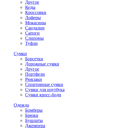
Другое
Кеды
Кроссовки
Лоферы
Мокасины
Сандалии
Сапоги
Слипоны
Туфли
Сумки
Борсетки
Дорожные сумки
Другое
Портфели
Рюкзаки
Спортивные сумки
Сумки для ноутбука
Сумки кросс-боди
Одежда
Бомберы
Брюки
Бушлаты
Джемпера