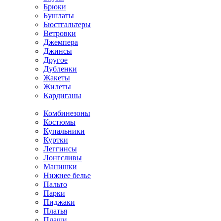
Брюки
Бушлаты
Бюстгальтеры
Ветровки
Джемпера
Джинсы
Другое
Дубленки
Жакеты
Жилеты
Кардиганы
Комбинезоны
Костюмы
Купальники
Куртки
Леггинсы
Лонгсливы
Манишки
Нижнее белье
Пальто
Парки
Пиджаки
Платья
Плащи