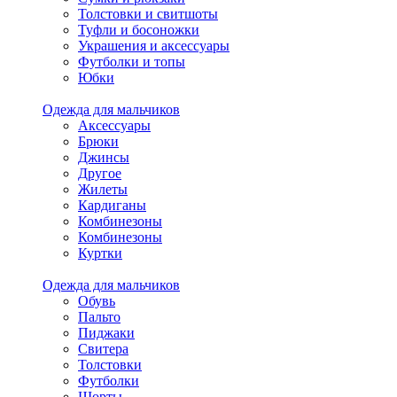
Толстовки и свитшоты
Туфли и босоножки
Украшения и аксессуары
Футболки и топы
Юбки
Одежда для мальчиков
Аксессуары
Брюки
Джинсы
Другое
Жилеты
Кардиганы
Комбинезоны
Комбинезоны
Куртки
Одежда для мальчиков
Обувь
Пальто
Пиджаки
Свитера
Толстовки
Футболки
Шорты