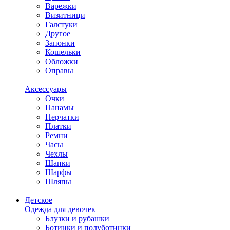
Варежки
Визитници
Галстуки
Другое
Запонки
Кошельки
Обложки
Оправы
Аксессуары
Очки
Панамы
Перчатки
Платки
Ремни
Часы
Чехлы
Шапки
Шарфы
Шляпы
Детское
Одежда для девочек
Блузки и рубашки
Ботинки и полуботинки