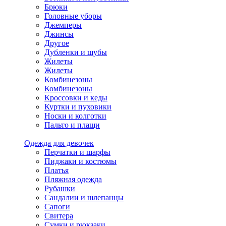
Брюки
Головные уборы
Джемперы
Джинсы
Другое
Дубленки и шубы
Жилеты
Жилеты
Комбинезоны
Комбинезоны
Кроссовки и кеды
Куртки и пуховики
Носки и колготки
Пальто и плащи
Одежда для девочек
Перчатки и шарфы
Пиджаки и костюмы
Платья
Пляжная одежда
Рубашки
Сандалии и шлепанцы
Сапоги
Свитера
Сумки и рюкзаки