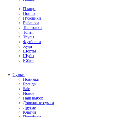
Плащи
Пончо
Пуховики
Рубашки
Толстовки
Топы
Трусы
Футболки
Худи
Шорты
Шубы
Юбки
Cумки
Новинки
Бренды
Sale
Новое
Наш выбор
Дорожные сумки
Другое
Клатчи
Портфели