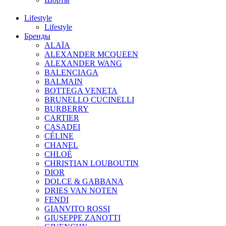
Lifestyle
Lifestyle
Бренды
ALAÏA
ALEXANDER MCQUEEN
ALEXANDER WANG
BALENCIAGA
BALMAIN
BOTTEGA VENETA
BRUNELLO CUCINELLI
BURBERRY
CARTIER
CASADEI
CÉLINE
CHANEL
CHLOÉ
CHRISTIAN LOUBOUTIN
DIOR
DOLCE & GABBANA
DRIES VAN NOTEN
FENDI
GIANVITO ROSSI
GIUSEPPE ZANOTTI