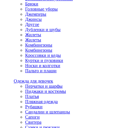
Брюки
Головные уборы
Джемперы
Джинсы
Другое
Дубленки и шубы
Жилеты
Жилеты
Комбинезоны
Комбинезоны
Кроссовки и кеды
Куртки и пуховики
Носки и колготки
Пальто и плащи
Одежда для девочек
Перчатки и шарфы
Пиджаки и костюмы
Платья
Пляжная одежда
Рубашки
Сандалии и шлепанцы
Сапоги
Свитера
Сумки и рюкзаки