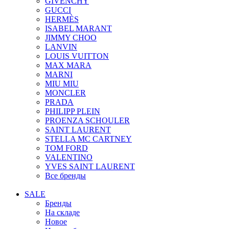
GIVENCHY
GUCCI
HERMÈS
ISABEL MARANT
JIMMY CHOO
LANVIN
LOUIS VUITTON
MAX MARA
MARNI
MIU MIU
MONCLER
PRADA
PHILIPP PLEIN
PROENZA SCHOULER
SAINT LAURENT
STELLA MC CARTNEY
TOM FORD
VALENTINO
YVES SAINT LAURENT
Все бренды
SALE
Бренды
На складе
Новое