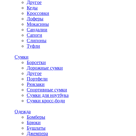
Другое
Кеды
Кроссовки
Лоферы
Мокасины
Сандалии
Сапоги
Слипоны
Туфли
Сумки
Борсетки
Дорожные сумки
Другое
Портфели
Рюкзаки
Спортивные сумки
Сумки для ноутбука
Сумки кросс-боди
Одежда
Бомберы
Брюки
Бушлаты
Джемпера