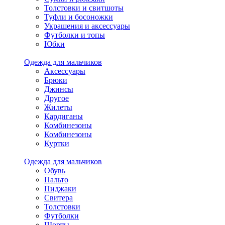
Толстовки и свитшоты
Туфли и босоножки
Украшения и аксессуары
Футболки и топы
Юбки
Одежда для мальчиков
Аксессуары
Брюки
Джинсы
Другое
Жилеты
Кардиганы
Комбинезоны
Комбинезоны
Куртки
Одежда для мальчиков
Обувь
Пальто
Пиджаки
Свитера
Толстовки
Футболки
Шорты