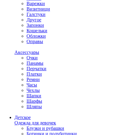
Варежки
Визитници
Галстуки
Другое
Запонки
Кошельки
Обложки
Оправы
Аксессуары
Очки
Панамы
Перчатки
Платки
Ремни
Часы
Чехлы
Шапки
Шарфы
Шляпы
Детское
Одежда для девочек
Блузки и рубашки
Ботинки и полуботинки