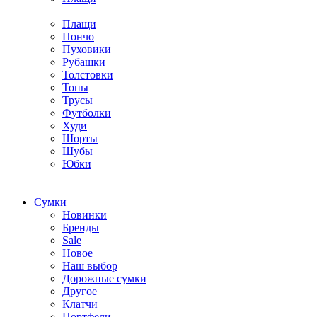
Плащи
Пончо
Пуховики
Рубашки
Толстовки
Топы
Трусы
Футболки
Худи
Шорты
Шубы
Юбки
Cумки
Новинки
Бренды
Sale
Новое
Наш выбор
Дорожные сумки
Другое
Клатчи
Портфели