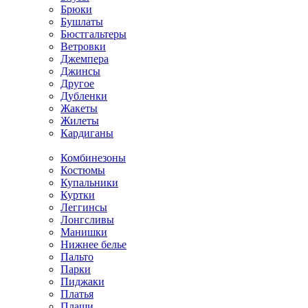
Брюки
Бушлаты
Бюстгальтеры
Ветровки
Джемпера
Джинсы
Другое
Дубленки
Жакеты
Жилеты
Кардиганы
Комбинезоны
Костюмы
Купальники
Куртки
Леггинсы
Лонгсливы
Манишки
Нижнее белье
Пальто
Парки
Пиджаки
Платья
Плащи