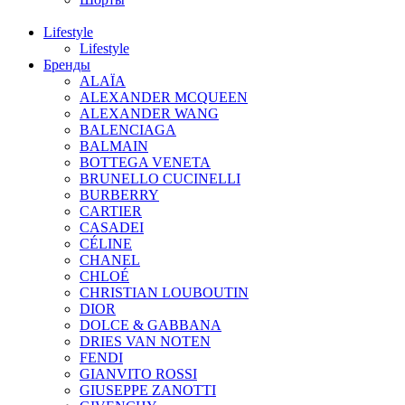
Lifestyle
Lifestyle
Бренды
ALAÏA
ALEXANDER MCQUEEN
ALEXANDER WANG
BALENCIAGA
BALMAIN
BOTTEGA VENETA
BRUNELLO CUCINELLI
BURBERRY
CARTIER
CASADEI
CÉLINE
CHANEL
CHLOÉ
CHRISTIAN LOUBOUTIN
DIOR
DOLCE & GABBANA
DRIES VAN NOTEN
FENDI
GIANVITO ROSSI
GIUSEPPE ZANOTTI