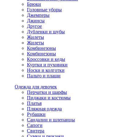
Брюки
Головные уборы
Джемперы
Джинсы
Другое
Дубленки и шубы
Жилеты
Жилеты
Комбинезоны
Комбинезоны
Кроссовки и кеды
Куртки и пуховики
Носки и колготки
Пальто и плащи
Одежда для девочек
Перчатки и шарфы
Пиджаки и костюмы
Платья
Пляжная одежда
Рубашки
Сандалии и шлепанцы
Сапоги
Свитера
Сумки и рюкзаки