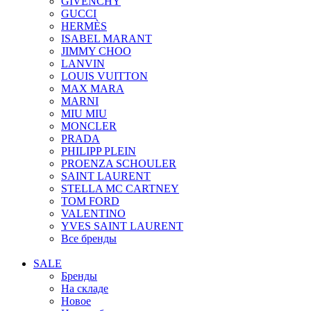
GIVENCHY
GUCCI
HERMÈS
ISABEL MARANT
JIMMY CHOO
LANVIN
LOUIS VUITTON
MAX MARA
MARNI
MIU MIU
MONCLER
PRADA
PHILIPP PLEIN
PROENZA SCHOULER
SAINT LAURENT
STELLA MC CARTNEY
TOM FORD
VALENTINO
YVES SAINT LAURENT
Все бренды
SALE
Бренды
На складе
Новое