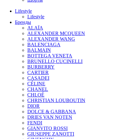
Lifestyle
Lifestyle
Бренды
ALAÏA
ALEXANDER MCQUEEN
ALEXANDER WANG
BALENCIAGA
BALMAIN
BOTTEGA VENETA
BRUNELLO CUCINELLI
BURBERRY
CARTIER
CASADEI
CÉLINE
CHANEL
CHLOÉ
CHRISTIAN LOUBOUTIN
DIOR
DOLCE & GABBANA
DRIES VAN NOTEN
FENDI
GIANVITO ROSSI
GIUSEPPE ZANOTTI