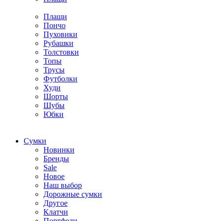
Плащи
Пончо
Пуховики
Рубашки
Толстовки
Топы
Трусы
Футболки
Худи
Шорты
Шубы
Юбки
Cумки
Новинки
Бренды
Sale
Новое
Наш выбор
Дорожные сумки
Другое
Клатчи
Портфели