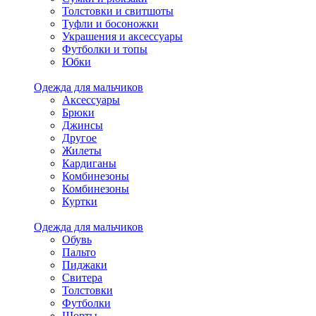
Толстовки и свитшоты
Туфли и босоножки
Украшения и аксессуары
Футболки и топы
Юбки
Одежда для мальчиков
Аксессуары
Брюки
Джинсы
Другое
Жилеты
Кардиганы
Комбинезоны
Комбинезоны
Куртки
Одежда для мальчиков
Обувь
Пальто
Пиджаки
Свитера
Толстовки
Футболки
Шорты