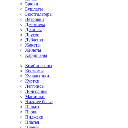
Брюки
Бушлаты
Бюстгальтеры
Ветровки
Джемпера
Джинсы
Другое
Дубленки
Жакеты
Жилеты
Кардиганы
Комбинезоны
Костюмы
Купальники
Куртки
Леггинсы
Лонгсливы
Манишки
Нижнее белье
Пальто
Парки
Пиджаки
Платья
Плащи