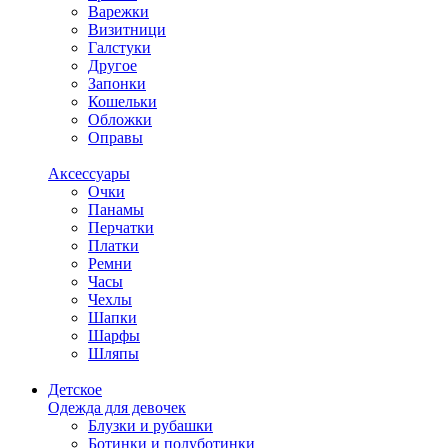
Варежки
Визитници
Галстуки
Другое
Запонки
Кошельки
Обложки
Оправы
Аксессуары
Очки
Панамы
Перчатки
Платки
Ремни
Часы
Чехлы
Шапки
Шарфы
Шляпы
Детское
Одежда для девочек
Блузки и рубашки
Ботинки и полуботинки