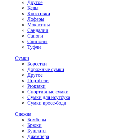
Другое
Кеды
Кроссовки
Лоферы
Мокасины
Сандалии
Сапоги
Слипоны
Туфли
Сумки
Борсетки
Дорожные сумки
Другое
Портфели
Рюкзаки
Спортивные сумки
Сумки для ноутбука
Сумки кросс-боди
Одежда
Бомберы
Брюки
Бушлаты
Джемпера