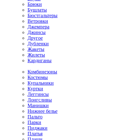
Брюки
Бушлаты
Бюстгальтеры
Ветровки
Джемпера
Джинсы
Другое
Дубленки
Жакеты
Жилеты
Кардиганы
Комбинезоны
Костюмы
Купальники
Куртки
Леггинсы
Лонгсливы
Манишки
Нижнее белье
Пальто
Парки
Пиджаки
Платья
Плащи