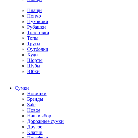
Плащи
Пончо
Пуховики
Рубашки
Толстовки
Топы
Трусы
Футболки
Худи
Шорты
Шубы
Юбки
Cумки
Новинки
Бренды
Sale
Новое
Наш выбор
Дорожные сумки
Другое
Клатчи
Портфели