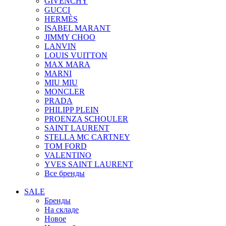
GIVENCHY
GUCCI
HERMÈS
ISABEL MARANT
JIMMY CHOO
LANVIN
LOUIS VUITTON
MAX MARA
MARNI
MIU MIU
MONCLER
PRADA
PHILIPP PLEIN
PROENZA SCHOULER
SAINT LAURENT
STELLA MC CARTNEY
TOM FORD
VALENTINO
YVES SAINT LAURENT
Все бренды
SALE
Бренды
На складе
Новое