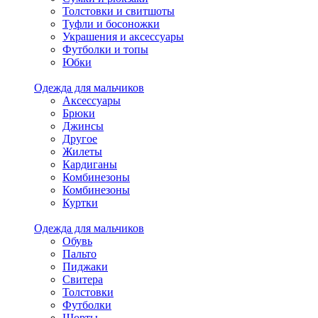
Толстовки и свитшоты
Туфли и босоножки
Украшения и аксессуары
Футболки и топы
Юбки
Одежда для мальчиков
Аксессуары
Брюки
Джинсы
Другое
Жилеты
Кардиганы
Комбинезоны
Комбинезоны
Куртки
Одежда для мальчиков
Обувь
Пальто
Пиджаки
Свитера
Толстовки
Футболки
Шорты