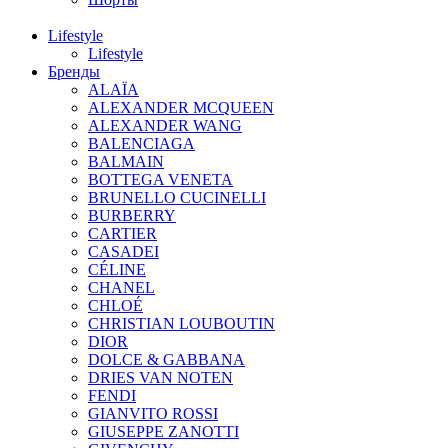
Lifestyle
Lifestyle
Бренды
ALAÏA
ALEXANDER MCQUEEN
ALEXANDER WANG
BALENCIAGA
BALMAIN
BOTTEGA VENETA
BRUNELLO CUCINELLI
BURBERRY
CARTIER
CASADEI
CÉLINE
CHANEL
CHLOÉ
CHRISTIAN LOUBOUTIN
DIOR
DOLCE & GABBANA
DRIES VAN NOTEN
FENDI
GIANVITO ROSSI
GIUSEPPE ZANOTTI