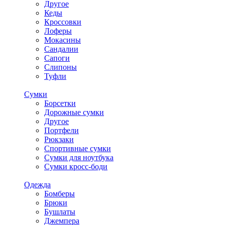
Другое
Кеды
Кроссовки
Лоферы
Мокасины
Сандалии
Сапоги
Слипоны
Туфли
Сумки
Борсетки
Дорожные сумки
Другое
Портфели
Рюкзаки
Спортивные сумки
Сумки для ноутбука
Сумки кросс-боди
Одежда
Бомберы
Брюки
Бушлаты
Джемпера