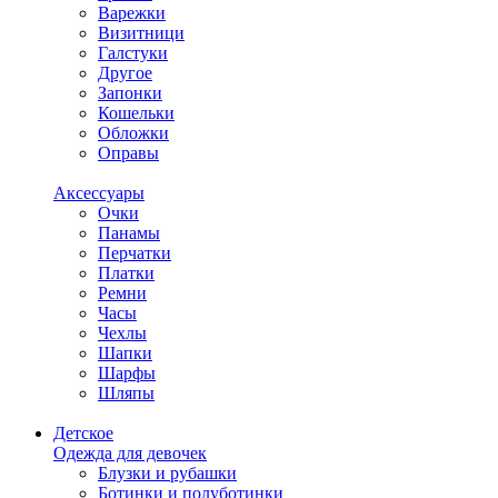
Варежки
Визитници
Галстуки
Другое
Запонки
Кошельки
Обложки
Оправы
Аксессуары
Очки
Панамы
Перчатки
Платки
Ремни
Часы
Чехлы
Шапки
Шарфы
Шляпы
Детское
Одежда для девочек
Блузки и рубашки
Ботинки и полуботинки