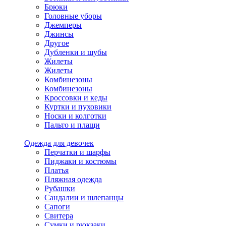
Брюки
Головные уборы
Джемперы
Джинсы
Другое
Дубленки и шубы
Жилеты
Жилеты
Комбинезоны
Комбинезоны
Кроссовки и кеды
Куртки и пуховики
Носки и колготки
Пальто и плащи
Одежда для девочек
Перчатки и шарфы
Пиджаки и костюмы
Платья
Пляжная одежда
Рубашки
Сандалии и шлепанцы
Сапоги
Свитера
Сумки и рюкзаки