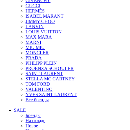
GIVENCHY
GUCCI
HERMÈS
ISABEL MARANT
JIMMY CHOO
LANVIN
LOUIS VUITTON
MAX MARA
MARNI
MIU MIU
MONCLER
PRADA
PHILIPP PLEIN
PROENZA SCHOULER
SAINT LAURENT
STELLA MC CARTNEY
TOM FORD
VALENTINO
YVES SAINT LAURENT
Все бренды
SALE
Бренды
На складе
Новое