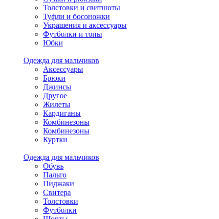
Толстовки и свитшоты
Туфли и босоножки
Украшения и аксессуары
Футболки и топы
Юбки
Одежда для мальчиков
Аксессуары
Брюки
Джинсы
Другое
Жилеты
Кардиганы
Комбинезоны
Комбинезоны
Куртки
Одежда для мальчиков
Обувь
Пальто
Пиджаки
Свитера
Толстовки
Футболки
Шорты