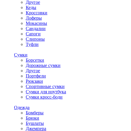
Другое
Кеды
Кроссовки
Лоферы
Мокасины
Сандалии
Сапоги
Слипоны
Туфли
Сумки
Борсетки
Дорожные сумки
Другое
Портфели
Рюкзаки
Спортивные сумки
Сумки для ноутбука
Сумки кросс-боди
Одежда
Бомберы
Брюки
Бушлаты
Джемпера