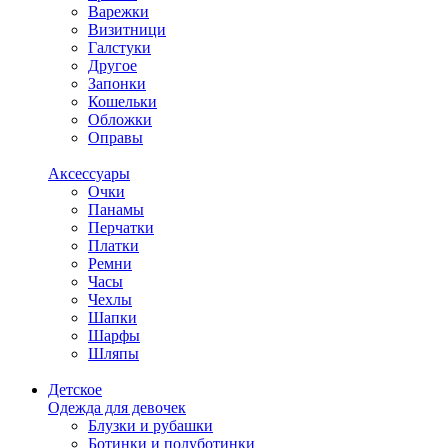
Варежки
Визитници
Галстуки
Другое
Запонки
Кошельки
Обложки
Оправы
Аксессуары
Очки
Панамы
Перчатки
Платки
Ремни
Часы
Чехлы
Шапки
Шарфы
Шляпы
Детское
Одежда для девочек
Блузки и рубашки
Ботинки и полуботинки