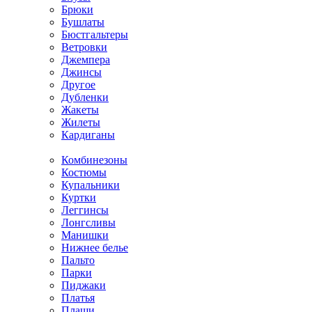
Брюки
Бушлаты
Бюстгальтеры
Ветровки
Джемпера
Джинсы
Другое
Дубленки
Жакеты
Жилеты
Кардиганы
Комбинезоны
Костюмы
Купальники
Куртки
Леггинсы
Лонгсливы
Манишки
Нижнее белье
Пальто
Парки
Пиджаки
Платья
Плащи