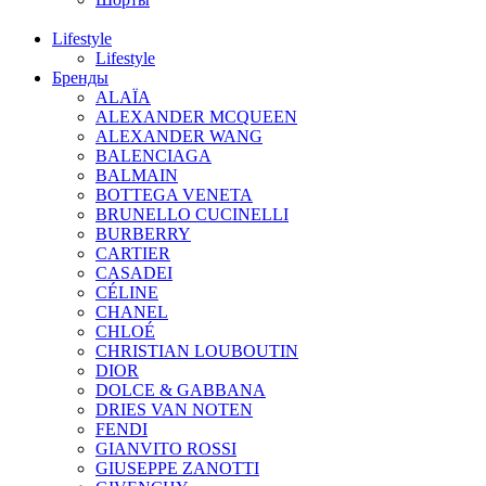
Lifestyle
Lifestyle
Бренды
ALAÏA
ALEXANDER MCQUEEN
ALEXANDER WANG
BALENCIAGA
BALMAIN
BOTTEGA VENETA
BRUNELLO CUCINELLI
BURBERRY
CARTIER
CASADEI
CÉLINE
CHANEL
CHLOÉ
CHRISTIAN LOUBOUTIN
DIOR
DOLCE & GABBANA
DRIES VAN NOTEN
FENDI
GIANVITO ROSSI
GIUSEPPE ZANOTTI