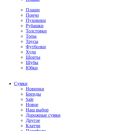
Плащи
Пончо
Пуховики
Рубашки
Толстовки
Топы
Трусы
Футболки
Худи
Шорты
Шубы
Юбки
Cумки
Новинки
Бренды
Sale
Новое
Наш выбор
Дорожные сумки
Другое
Клатчи
Портфели