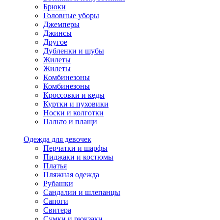
Брюки
Головные уборы
Джемперы
Джинсы
Другое
Дубленки и шубы
Жилеты
Жилеты
Комбинезоны
Комбинезоны
Кроссовки и кеды
Куртки и пуховики
Носки и колготки
Пальто и плащи
Одежда для девочек
Перчатки и шарфы
Пиджаки и костюмы
Платья
Пляжная одежда
Рубашки
Сандалии и шлепанцы
Сапоги
Свитера
Сумки и рюкзаки