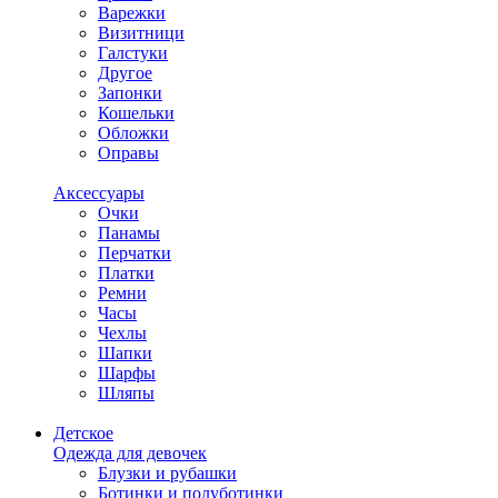
Варежки
Визитници
Галстуки
Другое
Запонки
Кошельки
Обложки
Оправы
Аксессуары
Очки
Панамы
Перчатки
Платки
Ремни
Часы
Чехлы
Шапки
Шарфы
Шляпы
Детское
Одежда для девочек
Блузки и рубашки
Ботинки и полуботинки