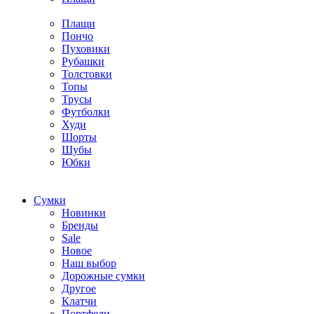
Плащи
Пончо
Пуховики
Рубашки
Толстовки
Топы
Трусы
Футболки
Худи
Шорты
Шубы
Юбки
Cумки
Новинки
Бренды
Sale
Новое
Наш выбор
Дорожные сумки
Другое
Клатчи
Портфели