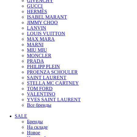
GIVENCHY
GUCCI
HERMÈS
ISABEL MARANT
JIMMY CHOO
LANVIN
LOUIS VUITTON
MAX MARA
MARNI
MIU MIU
MONCLER
PRADA
PHILIPP PLEIN
PROENZA SCHOULER
SAINT LAURENT
STELLA MC CARTNEY
TOM FORD
VALENTINO
YVES SAINT LAURENT
Все бренды
SALE
Бренды
На складе
Новое