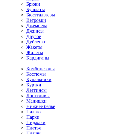
Брюки
Бушлаты
Бюстгальтеры
Ветровки
Джемпера
Джинсы
Другое
Дубленки
Жакеты
Жилеты
Кардиганы
Комбинезоны
Костюмы
Купальники
Куртки
Леггинсы
Лонгсливы
Манишки
Нижнее белье
Пальто
Парки
Пиджаки
Платья
Плащи