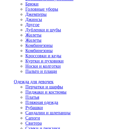
Брюки
Головные уборы
Джемперы
Джинсы
Другое
Дубленки и шубы
Жилеты
Жилеты
Комбинезоны
Комбинезоны
Кроссовки и кеды
Куртки и пуховики
Носки и колготки
Пальто и плащи
Одежда для девочек
Перчатки и шарфы
Пиджаки и костюмы
Платья
Пляжная одежда
Рубашки
Сандалии и шлепанцы
Сапоги
Свитера
Сумки и рюкзаки