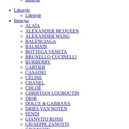
Lifestyle
Lifestyle
Бренды
ALAÏA
ALEXANDER MCQUEEN
ALEXANDER WANG
BALENCIAGA
BALMAIN
BOTTEGA VENETA
BRUNELLO CUCINELLI
BURBERRY
CARTIER
CASADEI
CÉLINE
CHANEL
CHLOÉ
CHRISTIAN LOUBOUTIN
DIOR
DOLCE & GABBANA
DRIES VAN NOTEN
FENDI
GIANVITO ROSSI
GIUSEPPE ZANOTTI