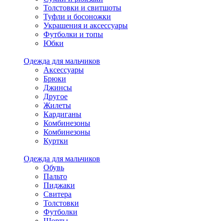
Толстовки и свитшоты
Туфли и босоножки
Украшения и аксессуары
Футболки и топы
Юбки
Одежда для мальчиков
Аксессуары
Брюки
Джинсы
Другое
Жилеты
Кардиганы
Комбинезоны
Комбинезоны
Куртки
Одежда для мальчиков
Обувь
Пальто
Пиджаки
Свитера
Толстовки
Футболки
Шорты