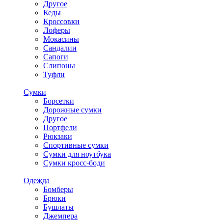
Другое
Кеды
Кроссовки
Лоферы
Мокасины
Сандалии
Сапоги
Слипоны
Туфли
Сумки
Борсетки
Дорожные сумки
Другое
Портфели
Рюкзаки
Спортивные сумки
Сумки для ноутбука
Сумки кросс-боди
Одежда
Бомберы
Брюки
Бушлаты
Джемпера