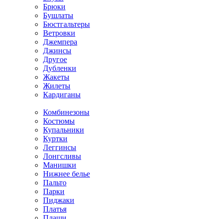
Брюки
Бушлаты
Бюстгальтеры
Ветровки
Джемпера
Джинсы
Другое
Дубленки
Жакеты
Жилеты
Кардиганы
Комбинезоны
Костюмы
Купальники
Куртки
Леггинсы
Лонгсливы
Манишки
Нижнее белье
Пальто
Парки
Пиджаки
Платья
Плащи