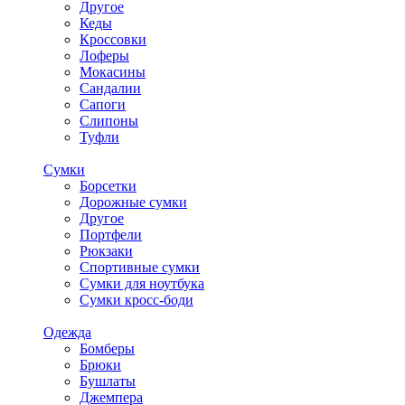
Другое
Кеды
Кроссовки
Лоферы
Мокасины
Сандалии
Сапоги
Слипоны
Туфли
Сумки
Борсетки
Дорожные сумки
Другое
Портфели
Рюкзаки
Спортивные сумки
Сумки для ноутбука
Сумки кросс-боди
Одежда
Бомберы
Брюки
Бушлаты
Джемпера