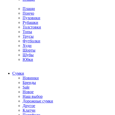
Плащи
Пончо
Пуховики
Рубашки
Толстовки
Топы
Трусы
Футболки
Худи
Шорты
Шубы
Юбки
Cумки
Новинки
Бренды
Sale
Новое
Наш выбор
Дорожные сумки
Другое
Клатчи
Портфели