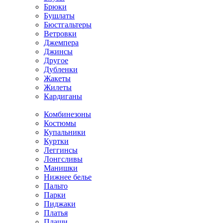
Брюки
Бушлаты
Бюстгальтеры
Ветровки
Джемпера
Джинсы
Другое
Дубленки
Жакеты
Жилеты
Кардиганы
Комбинезоны
Костюмы
Купальники
Куртки
Леггинсы
Лонгсливы
Манишки
Нижнее белье
Пальто
Парки
Пиджаки
Платья
Плащи