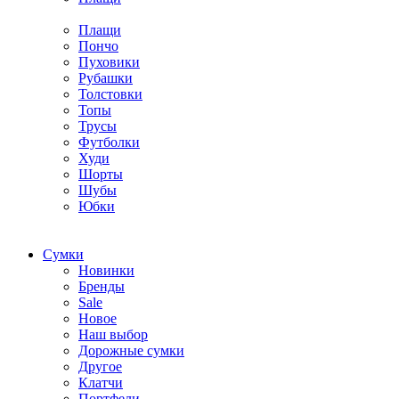
Плащи
Пончо
Пуховики
Рубашки
Толстовки
Топы
Трусы
Футболки
Худи
Шорты
Шубы
Юбки
Cумки
Новинки
Бренды
Sale
Новое
Наш выбор
Дорожные сумки
Другое
Клатчи
Портфели