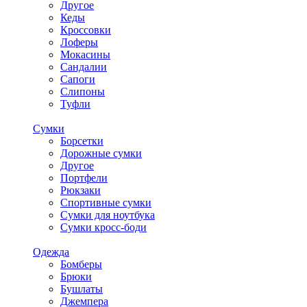
Другое
Кеды
Кроссовки
Лоферы
Мокасины
Сандалии
Сапоги
Слипоны
Туфли
Сумки
Борсетки
Дорожные сумки
Другое
Портфели
Рюкзаки
Спортивные сумки
Сумки для ноутбука
Сумки кросс-боди
Одежда
Бомберы
Брюки
Бушлаты
Джемпера