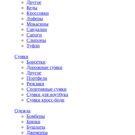
Другое
Кеды
Кроссовки
Лоферы
Мокасины
Сандалии
Сапоги
Слипоны
Туфли
Сумки
Борсетки
Дорожные сумки
Другое
Портфели
Рюкзаки
Спортивные сумки
Сумки для ноутбука
Сумки кросс-боди
Одежда
Бомберы
Брюки
Бушлаты
Джемпера