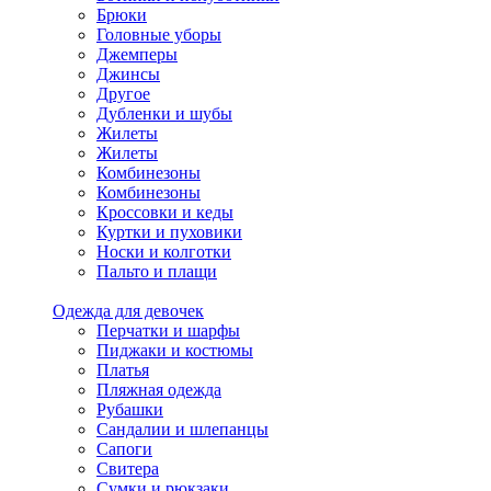
Брюки
Головные уборы
Джемперы
Джинсы
Другое
Дубленки и шубы
Жилеты
Жилеты
Комбинезоны
Комбинезоны
Кроссовки и кеды
Куртки и пуховики
Носки и колготки
Пальто и плащи
Одежда для девочек
Перчатки и шарфы
Пиджаки и костюмы
Платья
Пляжная одежда
Рубашки
Сандалии и шлепанцы
Сапоги
Свитера
Сумки и рюкзаки