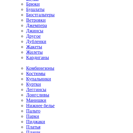
Брюки
Бушлаты
Бюстгальтеры
Ветровки
Джемпера
Джинсы
Другое
Дубленки
Жакеты
Жилеты
Кардиганы
Комбинезоны
Костюмы
Купальники
Куртки
Леггинсы
Лонгсливы
Манишки
Нижнее белье
Пальто
Парки
Пиджаки
Платья
Плащи