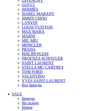
GIVENCHY
GUCCI
HERMÈS
ISABEL MARANT
JIMMY CHOO
LANVIN
LOUIS VUITTON
MAX MARA
MARNI
MIU MIU
MONCLER
PRADA
PHILIPP PLEIN
PROENZA SCHOULER
SAINT LAURENT
STELLA MC CARTNEY
TOM FORD
VALENTINO
YVES SAINT LAURENT
Все бренды
SALE
Бренды
На складе
Новое