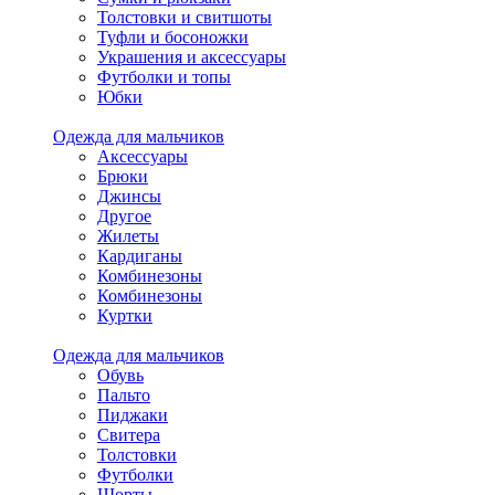
Толстовки и свитшоты
Туфли и босоножки
Украшения и аксессуары
Футболки и топы
Юбки
Одежда для мальчиков
Аксессуары
Брюки
Джинсы
Другое
Жилеты
Кардиганы
Комбинезоны
Комбинезоны
Куртки
Одежда для мальчиков
Обувь
Пальто
Пиджаки
Свитера
Толстовки
Футболки
Шорты