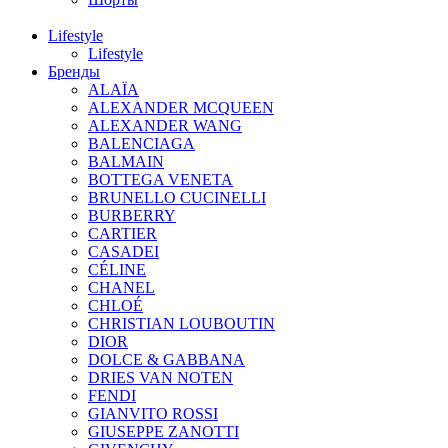
Lifestyle
Lifestyle
Бренды
ALAÏA
ALEXANDER MCQUEEN
ALEXANDER WANG
BALENCIAGA
BALMAIN
BOTTEGA VENETA
BRUNELLO CUCINELLI
BURBERRY
CARTIER
CASADEI
CÉLINE
CHANEL
CHLOÉ
CHRISTIAN LOUBOUTIN
DIOR
DOLCE & GABBANA
DRIES VAN NOTEN
FENDI
GIANVITO ROSSI
GIUSEPPE ZANOTTI