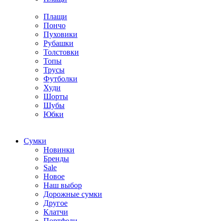
Плащи
Пончо
Пуховики
Рубашки
Толстовки
Топы
Трусы
Футболки
Худи
Шорты
Шубы
Юбки
Cумки
Новинки
Бренды
Sale
Новое
Наш выбор
Дорожные сумки
Другое
Клатчи
Портфели