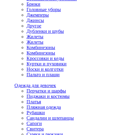
Брюки
Головные уборы
Джемперы
Джинсы
Другое
Дубленки и шубы
Жилеты
Жилеты
Комбинезоны
Комбинезоны
Кроссовки и кеды
Куртки и пуховики
Носки и колготки
Пальто и плащи
Одежда для девочек
Перчатки и шарфы
Пиджаки и костюмы
Платья
Пляжная одежда
Рубашки
Сандалии и шлепанцы
Сапоги
Свитера
Сумки и рюкзаки