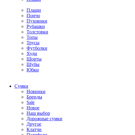
Плащи
Пончо
Пуховики
Рубашки
Толстовки
Топы
Трусы
Футболки
Худи
Шорты
Шубы
Юбки
Cумки
Новинки
Бренды
Sale
Новое
Наш выбор
Дорожные сумки
Другое
Клатчи
Портфели