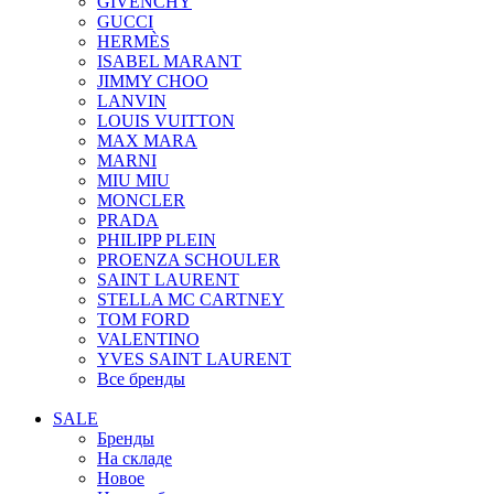
GIVENCHY
GUCCI
HERMÈS
ISABEL MARANT
JIMMY CHOO
LANVIN
LOUIS VUITTON
MAX MARA
MARNI
MIU MIU
MONCLER
PRADA
PHILIPP PLEIN
PROENZA SCHOULER
SAINT LAURENT
STELLA MC CARTNEY
TOM FORD
VALENTINO
YVES SAINT LAURENT
Все бренды
SALE
Бренды
На складе
Новое