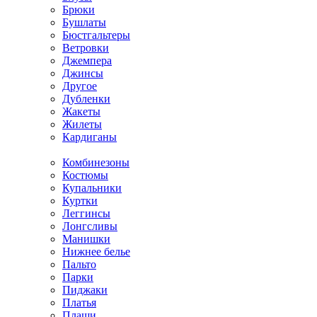
Брюки
Бушлаты
Бюстгальтеры
Ветровки
Джемпера
Джинсы
Другое
Дубленки
Жакеты
Жилеты
Кардиганы
Комбинезоны
Костюмы
Купальники
Куртки
Леггинсы
Лонгсливы
Манишки
Нижнее белье
Пальто
Парки
Пиджаки
Платья
Плащи