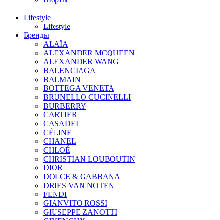
Lifestyle
Lifestyle
Бренды
ALAÏA
ALEXANDER MCQUEEN
ALEXANDER WANG
BALENCIAGA
BALMAIN
BOTTEGA VENETA
BRUNELLO CUCINELLI
BURBERRY
CARTIER
CASADEI
CÉLINE
CHANEL
CHLOÉ
CHRISTIAN LOUBOUTIN
DIOR
DOLCE & GABBANA
DRIES VAN NOTEN
FENDI
GIANVITO ROSSI
GIUSEPPE ZANOTTI