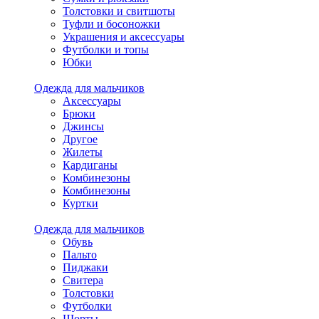
Толстовки и свитшоты
Туфли и босоножки
Украшения и аксессуары
Футболки и топы
Юбки
Одежда для мальчиков
Аксессуары
Брюки
Джинсы
Другое
Жилеты
Кардиганы
Комбинезоны
Комбинезоны
Куртки
Одежда для мальчиков
Обувь
Пальто
Пиджаки
Свитера
Толстовки
Футболки
Шорты