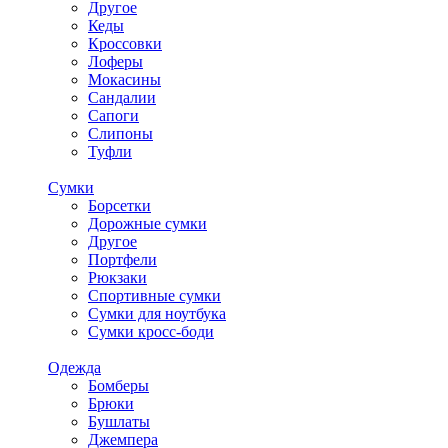
Другое
Кеды
Кроссовки
Лоферы
Мокасины
Сандалии
Сапоги
Слипоны
Туфли
Сумки
Борсетки
Дорожные сумки
Другое
Портфели
Рюкзаки
Спортивные сумки
Сумки для ноутбука
Сумки кросс-боди
Одежда
Бомберы
Брюки
Бушлаты
Джемпера