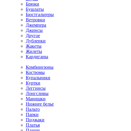
Брюки
Бушлаты
Бюстгальтеры
Ветровки
Джемпера
Джинсы
Другое
Дубленки
Жакеты
Жилеты
Кардиганы
Комбинезоны
Костюмы
Купальники
Куртки
Леггинсы
Лонгсливы
Манишки
Нижнее белье
Пальто
Парки
Пиджаки
Платья
Плащи