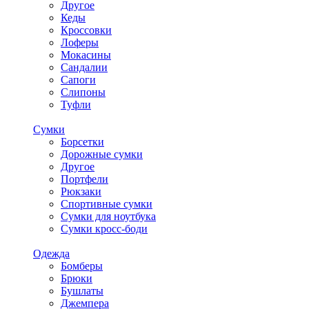
Другое
Кеды
Кроссовки
Лоферы
Мокасины
Сандалии
Сапоги
Слипоны
Туфли
Сумки
Борсетки
Дорожные сумки
Другое
Портфели
Рюкзаки
Спортивные сумки
Сумки для ноутбука
Сумки кросс-боди
Одежда
Бомберы
Брюки
Бушлаты
Джемпера