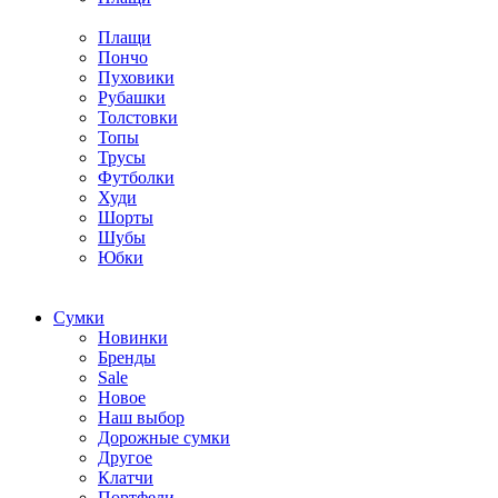
Плащи
Пончо
Пуховики
Рубашки
Толстовки
Топы
Трусы
Футболки
Худи
Шорты
Шубы
Юбки
Cумки
Новинки
Бренды
Sale
Новое
Наш выбор
Дорожные сумки
Другое
Клатчи
Портфели