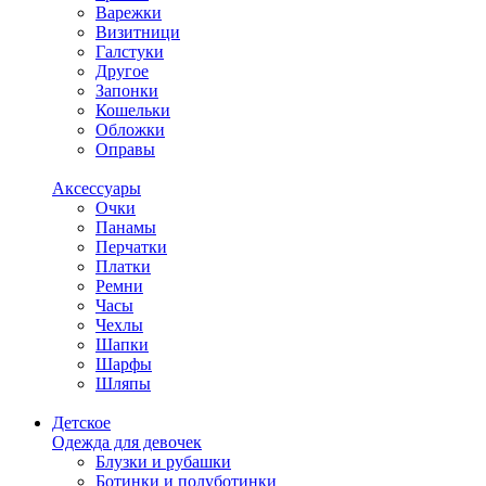
Варежки
Визитници
Галстуки
Другое
Запонки
Кошельки
Обложки
Оправы
Аксессуары
Очки
Панамы
Перчатки
Платки
Ремни
Часы
Чехлы
Шапки
Шарфы
Шляпы
Детское
Одежда для девочек
Блузки и рубашки
Ботинки и полуботинки