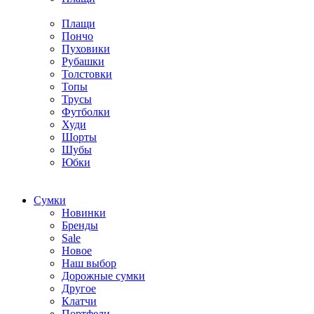
Плащи
Пончо
Пуховики
Рубашки
Толстовки
Топы
Трусы
Футболки
Худи
Шорты
Шубы
Юбки
Cумки
Новинки
Бренды
Sale
Новое
Наш выбор
Дорожные сумки
Другое
Клатчи
Портфели