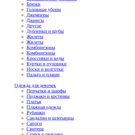
Брюки
Головные уборы
Джемперы
Джинсы
Другое
Дубленки и шубы
Жилеты
Жилеты
Комбинезоны
Комбинезоны
Кроссовки и кеды
Куртки и пуховики
Носки и колготки
Пальто и плащи
Одежда для девочек
Перчатки и шарфы
Пиджаки и костюмы
Платья
Пляжная одежда
Рубашки
Сандалии и шлепанцы
Сапоги
Свитера
Сумки и рюкзаки