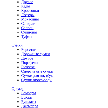
Другое
Кеды
Кроссовки
Лоферы
Мокасины
Сандалии
Сапоги
Слипоны
Туфли
Сумки
Борсетки
Дорожные сумки
Другое
Портфели
Рюкзаки
Спортивные сумки
Сумки для ноутбука
Сумки кросс-боди
Одежда
Бомберы
Брюки
Бушлаты
Джемпера