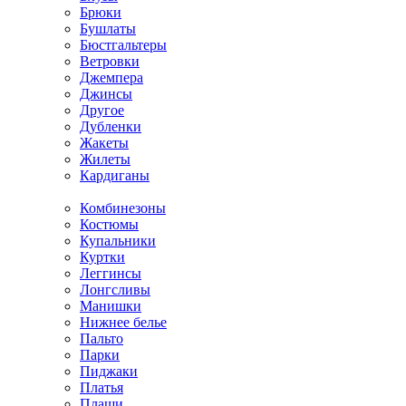
Брюки
Бушлаты
Бюстгальтеры
Ветровки
Джемпера
Джинсы
Другое
Дубленки
Жакеты
Жилеты
Кардиганы
Комбинезоны
Костюмы
Купальники
Куртки
Леггинсы
Лонгсливы
Манишки
Нижнее белье
Пальто
Парки
Пиджаки
Платья
Плащи