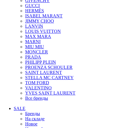
GIVENCHY
GUCCI
HERMÈS
ISABEL MARANT
JIMMY CHOO
LANVIN
LOUIS VUITTON
MAX MARA
MARNI
MIU MIU
MONCLER
PRADA
PHILIPP PLEIN
PROENZA SCHOULER
SAINT LAURENT
STELLA MC CARTNEY
TOM FORD
VALENTINO
YVES SAINT LAURENT
Все бренды
SALE
Бренды
На складе
Новое