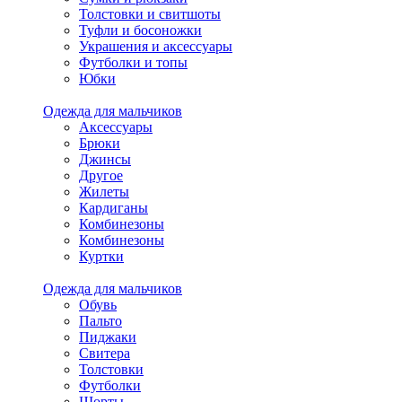
Толстовки и свитшоты
Туфли и босоножки
Украшения и аксессуары
Футболки и топы
Юбки
Одежда для мальчиков
Аксессуары
Брюки
Джинсы
Другое
Жилеты
Кардиганы
Комбинезоны
Комбинезоны
Куртки
Одежда для мальчиков
Обувь
Пальто
Пиджаки
Свитера
Толстовки
Футболки
Шорты