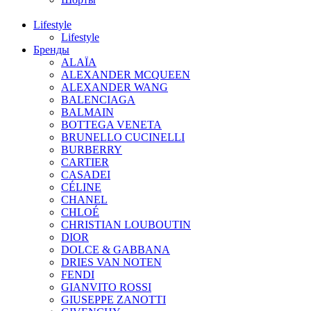
Lifestyle
Lifestyle
Бренды
ALAÏA
ALEXANDER MCQUEEN
ALEXANDER WANG
BALENCIAGA
BALMAIN
BOTTEGA VENETA
BRUNELLO CUCINELLI
BURBERRY
CARTIER
CASADEI
CÉLINE
CHANEL
CHLOÉ
CHRISTIAN LOUBOUTIN
DIOR
DOLCE & GABBANA
DRIES VAN NOTEN
FENDI
GIANVITO ROSSI
GIUSEPPE ZANOTTI