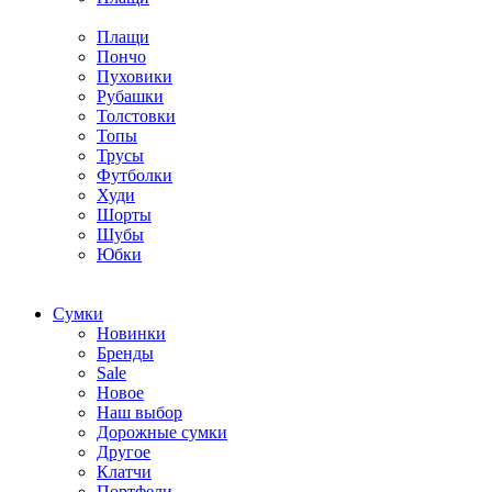
Плащи
Пончо
Пуховики
Рубашки
Толстовки
Топы
Трусы
Футболки
Худи
Шорты
Шубы
Юбки
Cумки
Новинки
Бренды
Sale
Новое
Наш выбор
Дорожные сумки
Другое
Клатчи
Портфели