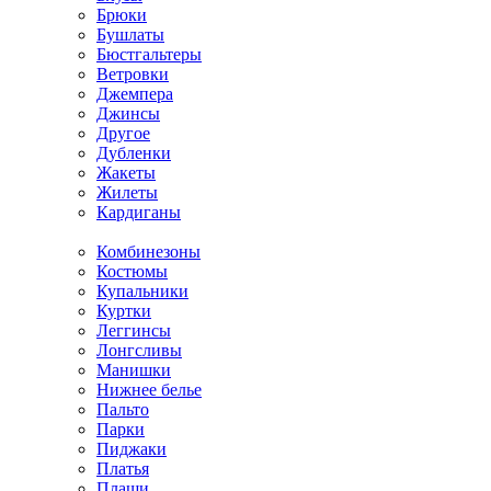
Брюки
Бушлаты
Бюстгальтеры
Ветровки
Джемпера
Джинсы
Другое
Дубленки
Жакеты
Жилеты
Кардиганы
Комбинезоны
Костюмы
Купальники
Куртки
Леггинсы
Лонгсливы
Манишки
Нижнее белье
Пальто
Парки
Пиджаки
Платья
Плащи