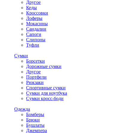
Другое
Кеды
Кроссовки
Лоферы
Мокасины
Сандалии
Сапоги
Слипоны
Туфли
Сумки
Борсетки
Дорожные сумки
Другое
Портфели
Рюкзаки
Спортивные сумки
Сумки для ноутбука
Сумки кросс-боди
Одежда
Бомберы
Брюки
Бушлаты
Джемпера