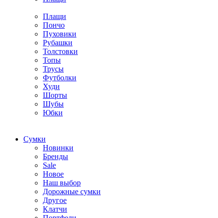
Плащи
Пончо
Пуховики
Рубашки
Толстовки
Топы
Трусы
Футболки
Худи
Шорты
Шубы
Юбки
Cумки
Новинки
Бренды
Sale
Новое
Наш выбор
Дорожные сумки
Другое
Клатчи
Портфели