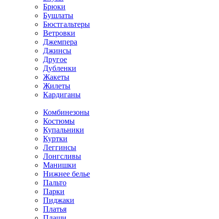
Брюки
Бушлаты
Бюстгальтеры
Ветровки
Джемпера
Джинсы
Другое
Дубленки
Жакеты
Жилеты
Кардиганы
Комбинезоны
Костюмы
Купальники
Куртки
Леггинсы
Лонгсливы
Манишки
Нижнее белье
Пальто
Парки
Пиджаки
Платья
Плащи