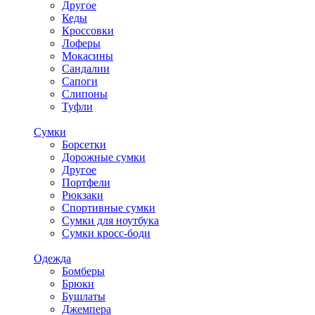
Другое
Кеды
Кроссовки
Лоферы
Мокасины
Сандалии
Сапоги
Слипоны
Туфли
Сумки
Борсетки
Дорожные сумки
Другое
Портфели
Рюкзаки
Спортивные сумки
Сумки для ноутбука
Сумки кросс-боди
Одежда
Бомберы
Брюки
Бушлаты
Джемпера