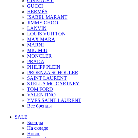
GIVENCHY
GUCCI
HERMÈS
ISABEL MARANT
JIMMY CHOO
LANVIN
LOUIS VUITTON
MAX MARA
MARNI
MIU MIU
MONCLER
PRADA
PHILIPP PLEIN
PROENZA SCHOULER
SAINT LAURENT
STELLA MC CARTNEY
TOM FORD
VALENTINO
YVES SAINT LAURENT
Все бренды
SALE
Бренды
На складе
Новое