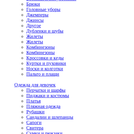
Брюки
Головные уборы
Джемперы
Джинсы
Другое
Дубленки и шубы
Жилеты
Жилеты
Комбинезоны
Комбинезоны
Кроссовки и кеды
Куртки и пуховики
Носки и колготки
Пальто и плащи
Одежда для девочек
Перчатки и шарфы
Пиджаки и костюмы
Платья
Пляжная одежда
Рубашки
Сандалии и шлепанцы
Сапоги
Свитера
Сумки и рюкзаки