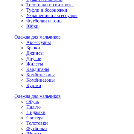
Толстовки и свитшоты
Туфли и босоножки
Украшения и аксессуары
Футболки и топы
Юбки
Одежда для мальчиков
Аксессуары
Брюки
Джинсы
Другое
Жилеты
Кардиганы
Комбинезоны
Комбинезоны
Куртки
Одежда для мальчиков
Обувь
Пальто
Пиджаки
Свитера
Толстовки
Футболки
Шорты