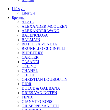
Lifestyle
Lifestyle
Бренды
ALAÏA
ALEXANDER MCQUEEN
ALEXANDER WANG
BALENCIAGA
BALMAIN
BOTTEGA VENETA
BRUNELLO CUCINELLI
BURBERRY
CARTIER
CASADEI
CÉLINE
CHANEL
CHLOÉ
CHRISTIAN LOUBOUTIN
DIOR
DOLCE & GABBANA
DRIES VAN NOTEN
FENDI
GIANVITO ROSSI
GIUSEPPE ZANOTTI