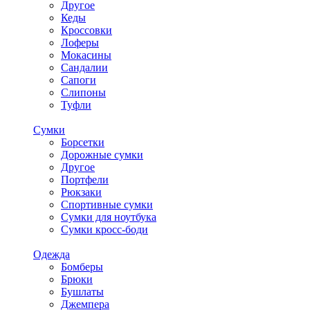
Другое
Кеды
Кроссовки
Лоферы
Мокасины
Сандалии
Сапоги
Слипоны
Туфли
Сумки
Борсетки
Дорожные сумки
Другое
Портфели
Рюкзаки
Спортивные сумки
Сумки для ноутбука
Сумки кросс-боди
Одежда
Бомберы
Брюки
Бушлаты
Джемпера