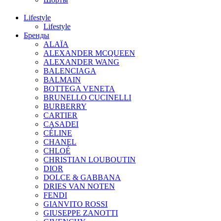
Lifestyle
Lifestyle
Бренды
ALAÏA
ALEXANDER MCQUEEN
ALEXANDER WANG
BALENCIAGA
BALMAIN
BOTTEGA VENETA
BRUNELLO CUCINELLI
BURBERRY
CARTIER
CASADEI
CÉLINE
CHANEL
CHLOÉ
CHRISTIAN LOUBOUTIN
DIOR
DOLCE & GABBANA
DRIES VAN NOTEN
FENDI
GIANVITO ROSSI
GIUSEPPE ZANOTTI