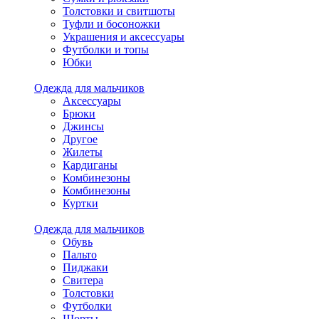
Толстовки и свитшоты
Туфли и босоножки
Украшения и аксессуары
Футболки и топы
Юбки
Одежда для мальчиков
Аксессуары
Брюки
Джинсы
Другое
Жилеты
Кардиганы
Комбинезоны
Комбинезоны
Куртки
Одежда для мальчиков
Обувь
Пальто
Пиджаки
Свитера
Толстовки
Футболки
Шорты