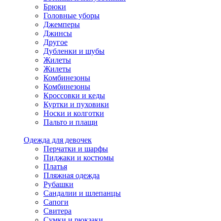
Брюки
Головные уборы
Джемперы
Джинсы
Другое
Дубленки и шубы
Жилеты
Жилеты
Комбинезоны
Комбинезоны
Кроссовки и кеды
Куртки и пуховики
Носки и колготки
Пальто и плащи
Одежда для девочек
Перчатки и шарфы
Пиджаки и костюмы
Платья
Пляжная одежда
Рубашки
Сандалии и шлепанцы
Сапоги
Свитера
Сумки и рюкзаки