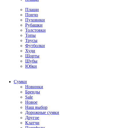
Плащи
Пончо
Пуховики
Рубашки
Толстовки
Топы
Трусы
Футболки
Худи
Шорты
Шубы
Юбки
Cумки
Новинки
Бренды
Sale
Новое
Наш выбор
Дорожные сумки
Другое
Клатчи
Портфели