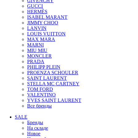
GIVENCHY
GUCCI
HERMÈS
ISABEL MARANT
JIMMY CHOO
LANVIN
LOUIS VUITTON
MAX MARA
MARNI
MIU MIU
MONCLER
PRADA
PHILIPP PLEIN
PROENZA SCHOULER
SAINT LAURENT
STELLA MC CARTNEY
TOM FORD
VALENTINO
YVES SAINT LAURENT
Все бренды
SALE
Бренды
На складе
Новое