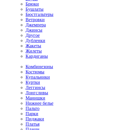
Брюки
Бушлаты
Бюстгальтеры
Ветровки
Джемпера
Джинсы
Другое
Дубленки
Жакеты
Жилеты
Кардиганы
Комбинезоны
Костюмы
Купальники
Куртки
Леггинсы
Лонгсливы
Манишки
Нижнее белье
Пальто
Парки
Пиджаки
Платья
Плащи