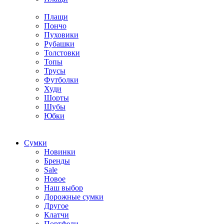
Плащи
Пончо
Пуховики
Рубашки
Толстовки
Топы
Трусы
Футболки
Худи
Шорты
Шубы
Юбки
Cумки
Новинки
Бренды
Sale
Новое
Наш выбор
Дорожные сумки
Другое
Клатчи
Портфели