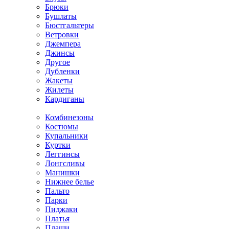
Брюки
Бушлаты
Бюстгальтеры
Ветровки
Джемпера
Джинсы
Другое
Дубленки
Жакеты
Жилеты
Кардиганы
Комбинезоны
Костюмы
Купальники
Куртки
Леггинсы
Лонгсливы
Манишки
Нижнее белье
Пальто
Парки
Пиджаки
Платья
Плащи