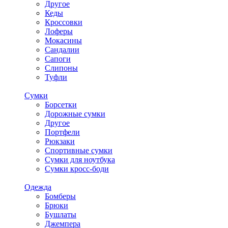
Другое
Кеды
Кроссовки
Лоферы
Мокасины
Сандалии
Сапоги
Слипоны
Туфли
Сумки
Борсетки
Дорожные сумки
Другое
Портфели
Рюкзаки
Спортивные сумки
Сумки для ноутбука
Сумки кросс-боди
Одежда
Бомберы
Брюки
Бушлаты
Джемпера