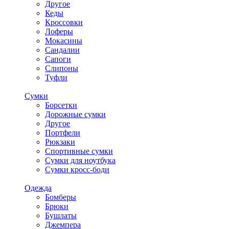
Другое
Кеды
Кроссовки
Лоферы
Мокасины
Сандалии
Сапоги
Слипоны
Туфли
Сумки
Борсетки
Дорожные сумки
Другое
Портфели
Рюкзаки
Спортивные сумки
Сумки для ноутбука
Сумки кросс-боди
Одежда
Бомберы
Брюки
Бушлаты
Джемпера