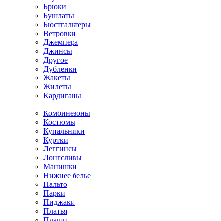
Брюки
Бушлаты
Бюстгальтеры
Ветровки
Джемпера
Джинсы
Другое
Дубленки
Жакеты
Жилеты
Кардиганы
Комбинезоны
Костюмы
Купальники
Куртки
Леггинсы
Лонгсливы
Манишки
Нижнее белье
Пальто
Парки
Пиджаки
Платья
Плащи