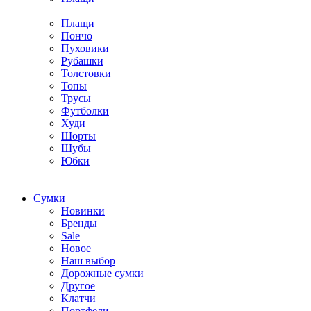
Плащи
Пончо
Пуховики
Рубашки
Толстовки
Топы
Трусы
Футболки
Худи
Шорты
Шубы
Юбки
Cумки
Новинки
Бренды
Sale
Новое
Наш выбор
Дорожные сумки
Другое
Клатчи
Портфели