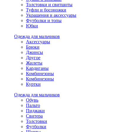
Толстовки и свитшоты
Туфли и босоножки
Украшения и аксессуары
Футболки и топы
Юбки
Одежда для мальчиков
Аксессуары
Брюки
Джинсы
Другое
Жилеты
Кардиганы
Комбинезоны
Комбинезоны
Куртки
Одежда для мальчиков
Обувь
Пальто
Пиджаки
Свитера
Толстовки
Футболки
Шорты