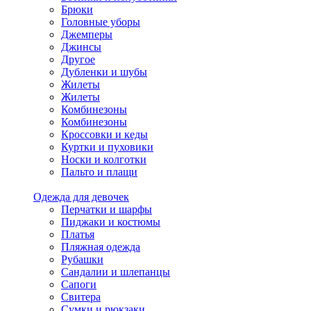
Брюки
Головные уборы
Джемперы
Джинсы
Другое
Дубленки и шубы
Жилеты
Жилеты
Комбинезоны
Комбинезоны
Кроссовки и кеды
Куртки и пуховики
Носки и колготки
Пальто и плащи
Одежда для девочек
Перчатки и шарфы
Пиджаки и костюмы
Платья
Пляжная одежда
Рубашки
Сандалии и шлепанцы
Сапоги
Свитера
Сумки и рюкзаки