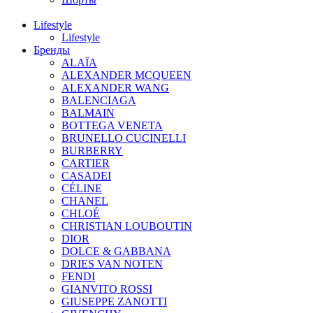
Lifestyle
Lifestyle
Бренды
ALAÏA
ALEXANDER MCQUEEN
ALEXANDER WANG
BALENCIAGA
BALMAIN
BOTTEGA VENETA
BRUNELLO CUCINELLI
BURBERRY
CARTIER
CASADEI
CÉLINE
CHANEL
CHLOÉ
CHRISTIAN LOUBOUTIN
DIOR
DOLCE & GABBANA
DRIES VAN NOTEN
FENDI
GIANVITO ROSSI
GIUSEPPE ZANOTTI