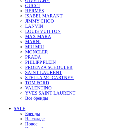
GIVENCHY
GUCCI
HERMÈS
ISABEL MARANT
JIMMY CHOO
LANVIN
LOUIS VUITTON
MAX MARA
MARNI
MIU MIU
MONCLER
PRADA
PHILIPP PLEIN
PROENZA SCHOULER
SAINT LAURENT
STELLA MC CARTNEY
TOM FORD
VALENTINO
YVES SAINT LAURENT
Все бренды
SALE
Бренды
На складе
Новое