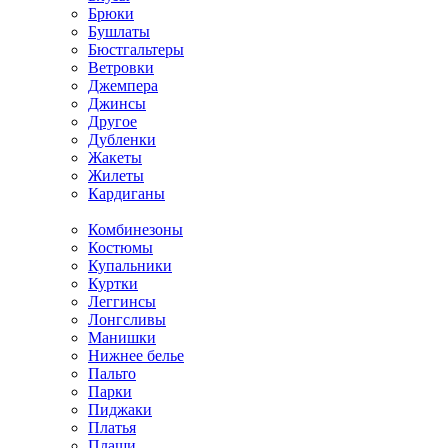
Брюки
Бушлаты
Бюстгальтеры
Ветровки
Джемпера
Джинсы
Другое
Дубленки
Жакеты
Жилеты
Кардиганы
Комбинезоны
Костюмы
Купальники
Куртки
Леггинсы
Лонгсливы
Манишки
Нижнее белье
Пальто
Парки
Пиджаки
Платья
Плащи