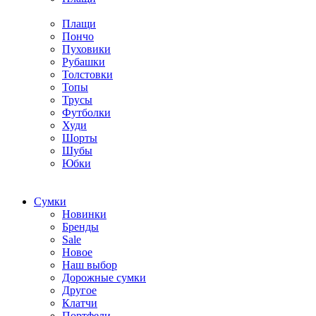
Плащи
Пончо
Пуховики
Рубашки
Толстовки
Топы
Трусы
Футболки
Худи
Шорты
Шубы
Юбки
Cумки
Новинки
Бренды
Sale
Новое
Наш выбор
Дорожные сумки
Другое
Клатчи
Портфели