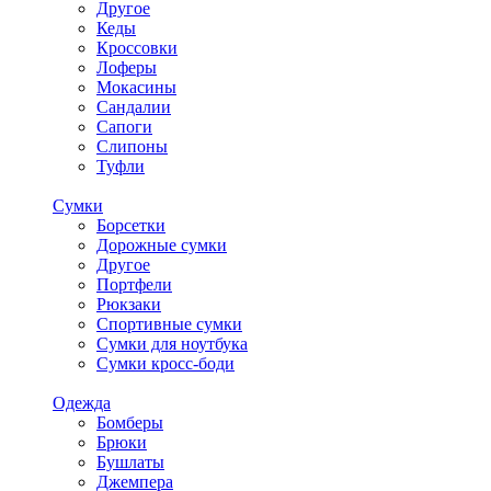
Другое
Кеды
Кроссовки
Лоферы
Мокасины
Сандалии
Сапоги
Слипоны
Туфли
Сумки
Борсетки
Дорожные сумки
Другое
Портфели
Рюкзаки
Спортивные сумки
Сумки для ноутбука
Сумки кросс-боди
Одежда
Бомберы
Брюки
Бушлаты
Джемпера