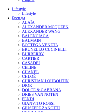
Lifestyle
Lifestyle
Бренды
ALAÏA
ALEXANDER MCQUEEN
ALEXANDER WANG
BALENCIAGA
BALMAIN
BOTTEGA VENETA
BRUNELLO CUCINELLI
BURBERRY
CARTIER
CASADEI
CÉLINE
CHANEL
CHLOÉ
CHRISTIAN LOUBOUTIN
DIOR
DOLCE & GABBANA
DRIES VAN NOTEN
FENDI
GIANVITO ROSSI
GIUSEPPE ZANOTTI