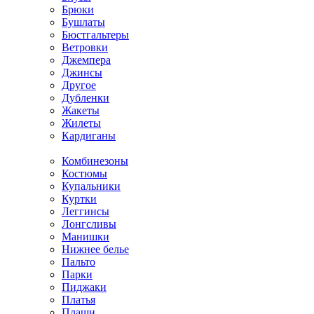
Брюки
Бушлаты
Бюстгальтеры
Ветровки
Джемпера
Джинсы
Другое
Дубленки
Жакеты
Жилеты
Кардиганы
Комбинезоны
Костюмы
Купальники
Куртки
Леггинсы
Лонгсливы
Манишки
Нижнее белье
Пальто
Парки
Пиджаки
Платья
Плащи