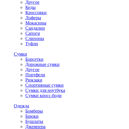
Другое
Кеды
Кроссовки
Лоферы
Мокасины
Сандалии
Сапоги
Слипоны
Туфли
Сумки
Борсетки
Дорожные сумки
Другое
Портфели
Рюкзаки
Спортивные сумки
Сумки для ноутбука
Сумки кросс-боди
Одежда
Бомберы
Брюки
Бушлаты
Джемпера