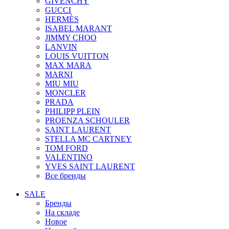
GIVENCHY
GUCCI
HERMÈS
ISABEL MARANT
JIMMY CHOO
LANVIN
LOUIS VUITTON
MAX MARA
MARNI
MIU MIU
MONCLER
PRADA
PHILIPP PLEIN
PROENZA SCHOULER
SAINT LAURENT
STELLA MC CARTNEY
TOM FORD
VALENTINO
YVES SAINT LAURENT
Все бренды
SALE
Бренды
На складе
Новое