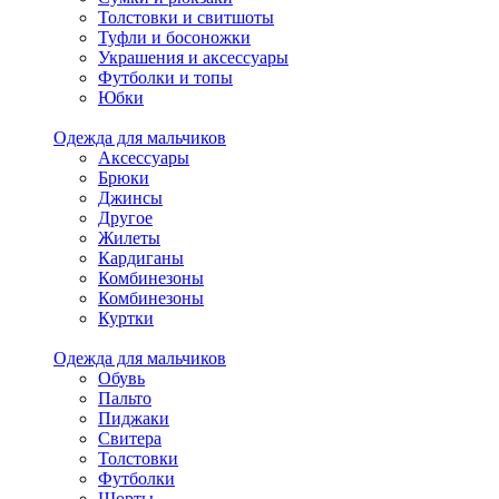
Толстовки и свитшоты
Туфли и босоножки
Украшения и аксессуары
Футболки и топы
Юбки
Одежда для мальчиков
Аксессуары
Брюки
Джинсы
Другое
Жилеты
Кардиганы
Комбинезоны
Комбинезоны
Куртки
Одежда для мальчиков
Обувь
Пальто
Пиджаки
Свитера
Толстовки
Футболки
Шорты