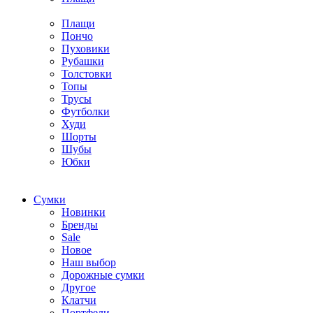
Плащи
Пончо
Пуховики
Рубашки
Толстовки
Топы
Трусы
Футболки
Худи
Шорты
Шубы
Юбки
Cумки
Новинки
Бренды
Sale
Новое
Наш выбор
Дорожные сумки
Другое
Клатчи
Портфели