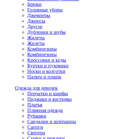
Брюки
Головные уборы
Джемперы
Джинсы
Другое
Дубленки и шубы
Жилеты
Жилеты
Комбинезоны
Комбинезоны
Кроссовки и кеды
Куртки и пуховики
Носки и колготки
Пальто и плащи
Одежда для девочек
Перчатки и шарфы
Пиджаки и костюмы
Платья
Пляжная одежда
Рубашки
Сандалии и шлепанцы
Сапоги
Свитера
Сумки и рюкзаки