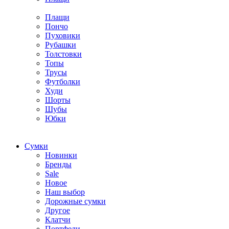
Плащи
Пончо
Пуховики
Рубашки
Толстовки
Топы
Трусы
Футболки
Худи
Шорты
Шубы
Юбки
Cумки
Новинки
Бренды
Sale
Новое
Наш выбор
Дорожные сумки
Другое
Клатчи
Портфели