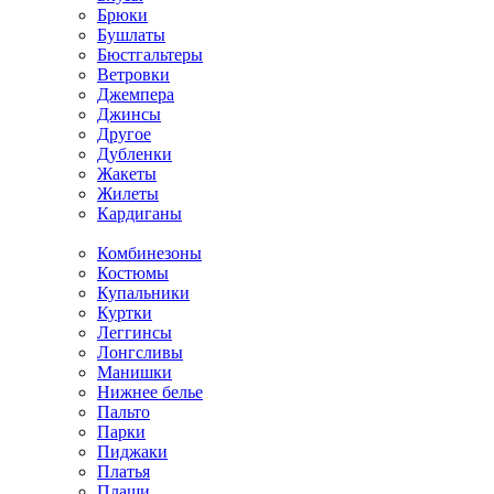
Брюки
Бушлаты
Бюстгальтеры
Ветровки
Джемпера
Джинсы
Другое
Дубленки
Жакеты
Жилеты
Кардиганы
Комбинезоны
Костюмы
Купальники
Куртки
Леггинсы
Лонгсливы
Манишки
Нижнее белье
Пальто
Парки
Пиджаки
Платья
Плащи