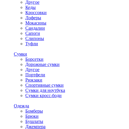
Другое
Кеды
Кроссовки
Лоферы
Мокасины
Сандалии
Сапоги
Слипоны
Туфли
Сумки
Борсетки
Дорожные сумки
Другое
Портфели
Рюкзаки
Спортивные сумки
Сумки для ноутбука
Сумки кросс-боди
Одежда
Бомберы
Брюки
Бушлаты
Джемпера