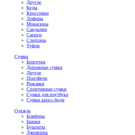
Другое
Кеды
Кроссовки
Лоферы
Мокасины
Сандалии
Сапоги
Слипоны
Туфли
Сумки
Борсетки
Дорожные сумки
Другое
Портфели
Рюкзаки
Спортивные сумки
Сумки для ноутбука
Сумки кросс-боди
Одежда
Бомберы
Брюки
Бушлаты
Джемпера