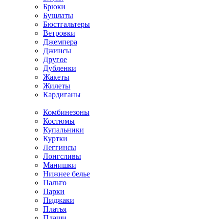
Брюки
Бушлаты
Бюстгальтеры
Ветровки
Джемпера
Джинсы
Другое
Дубленки
Жакеты
Жилеты
Кардиганы
Комбинезоны
Костюмы
Купальники
Куртки
Леггинсы
Лонгсливы
Манишки
Нижнее белье
Пальто
Парки
Пиджаки
Платья
Плащи