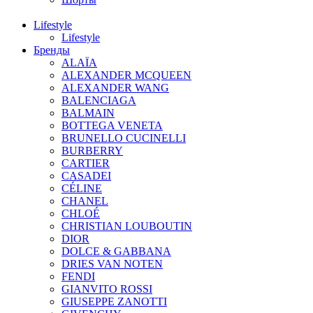
Lifestyle
Lifestyle
Бренды
ALAÏA
ALEXANDER MCQUEEN
ALEXANDER WANG
BALENCIAGA
BALMAIN
BOTTEGA VENETA
BRUNELLO CUCINELLI
BURBERRY
CARTIER
CASADEI
CÉLINE
CHANEL
CHLOÉ
CHRISTIAN LOUBOUTIN
DIOR
DOLCE & GABBANA
DRIES VAN NOTEN
FENDI
GIANVITO ROSSI
GIUSEPPE ZANOTTI