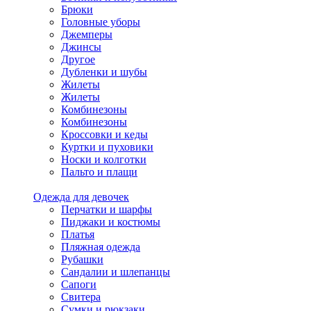
Брюки
Головные уборы
Джемперы
Джинсы
Другое
Дубленки и шубы
Жилеты
Жилеты
Комбинезоны
Комбинезоны
Кроссовки и кеды
Куртки и пуховики
Носки и колготки
Пальто и плащи
Одежда для девочек
Перчатки и шарфы
Пиджаки и костюмы
Платья
Пляжная одежда
Рубашки
Сандалии и шлепанцы
Сапоги
Свитера
Сумки и рюкзаки