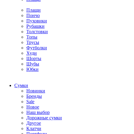
Плащи
Пончо
Пуховики
Рубашки
Толстовки
Топы
Трусы
Футболки
Худи
Шорты
Шубы
Юбки
Cумки
Новинки
Бренды
Sale
Новое
Наш выбор
Дорожные сумки
Другое
Клатчи
Портфели