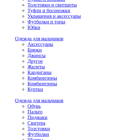
Толстовки и свитшоты
Туфли и босоножки
Украшения и аксессуары
Футболки и топы
Юбки
Одежда для мальчиков
Аксессуары
Брюки
Джинсы
Другое
Жилеты
Кардиганы
Комбинезоны
Комбинезоны
Куртки
Одежда для мальчиков
Обувь
Пальто
Пиджаки
Свитера
Толстовки
Футболки
Шорты