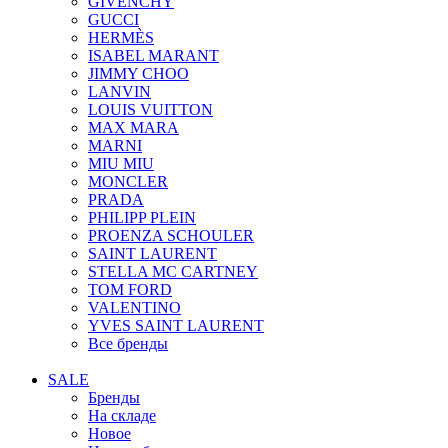
GIVENCHY
GUCCI
HERMÈS
ISABEL MARANT
JIMMY CHOO
LANVIN
LOUIS VUITTON
MAX MARA
MARNI
MIU MIU
MONCLER
PRADA
PHILIPP PLEIN
PROENZA SCHOULER
SAINT LAURENT
STELLA MC CARTNEY
TOM FORD
VALENTINO
YVES SAINT LAURENT
Все бренды
SALE
Бренды
На складе
Новое