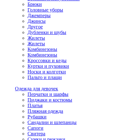
Брюки
Головные уборы
Джемперы
Джинсы
Другое
Дубленки и шубы
Жилеты
Жилеты
Комбинезоны
Комбинезоны
Кроссовки и кеды
Куртки и пуховики
Носки и колготки
Пальто и плащи
Одежда для девочек
Перчатки и шарфы
Пиджаки и костюмы
Платья
Пляжная одежда
Рубашки
Сандалии и шлепанцы
Сапоги
Свитера
Сумки и рюкзаки