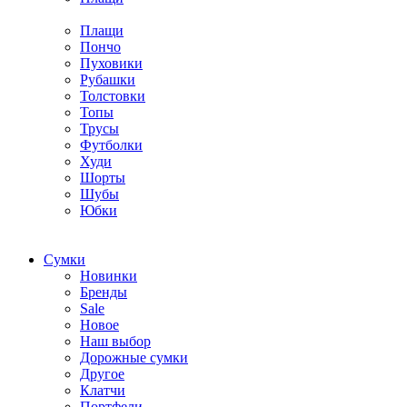
Плащи
Пончо
Пуховики
Рубашки
Толстовки
Топы
Трусы
Футболки
Худи
Шорты
Шубы
Юбки
Cумки
Новинки
Бренды
Sale
Новое
Наш выбор
Дорожные сумки
Другое
Клатчи
Портфели