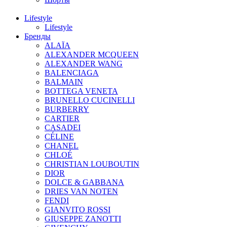
Lifestyle
Lifestyle
Бренды
ALAÏA
ALEXANDER MCQUEEN
ALEXANDER WANG
BALENCIAGA
BALMAIN
BOTTEGA VENETA
BRUNELLO CUCINELLI
BURBERRY
CARTIER
CASADEI
CÉLINE
CHANEL
CHLOÉ
CHRISTIAN LOUBOUTIN
DIOR
DOLCE & GABBANA
DRIES VAN NOTEN
FENDI
GIANVITO ROSSI
GIUSEPPE ZANOTTI