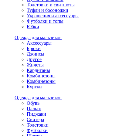
Толстовки и свитшоты
Туфли и босоножки
Украшения и аксессуары
Футболки и топы
Юбки
Одежда для мальчиков
Аксессуары
Брюки
Джинсы
Другое
Жилеты
Кардиганы
Комбинезоны
Комбинезоны
Куртки
Одежда для мальчиков
Обувь
Пальто
Пиджаки
Свитера
Толстовки
Футболки
Шорты