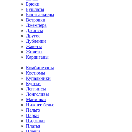
Брюки
Бушлаты
Бюстгальтеры
Ветровки
Джемпера
Джинсы
Другое
Дубленки
Жакеты
Жилеты
Кардиганы
Комбинезоны
Костюмы
Купальники
Куртки
Леггинсы
Лонгсливы
Манишки
Нижнее белье
Пальто
Парки
Пиджаки
Платья
Плащи