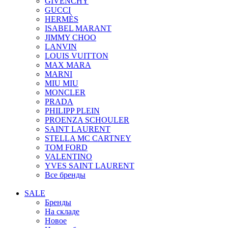
GIVENCHY
GUCCI
HERMÈS
ISABEL MARANT
JIMMY CHOO
LANVIN
LOUIS VUITTON
MAX MARA
MARNI
MIU MIU
MONCLER
PRADA
PHILIPP PLEIN
PROENZA SCHOULER
SAINT LAURENT
STELLA MC CARTNEY
TOM FORD
VALENTINO
YVES SAINT LAURENT
Все бренды
SALE
Бренды
На складе
Новое