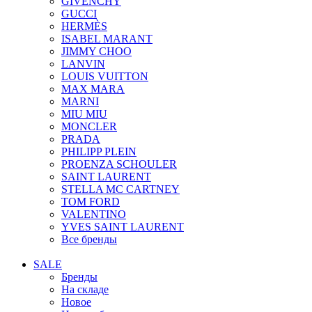
GIVENCHY
GUCCI
HERMÈS
ISABEL MARANT
JIMMY CHOO
LANVIN
LOUIS VUITTON
MAX MARA
MARNI
MIU MIU
MONCLER
PRADA
PHILIPP PLEIN
PROENZA SCHOULER
SAINT LAURENT
STELLA MC CARTNEY
TOM FORD
VALENTINO
YVES SAINT LAURENT
Все бренды
SALE
Бренды
На складе
Новое