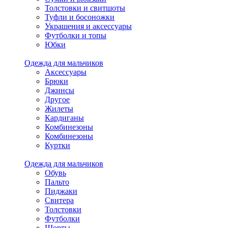
Толстовки и свитшоты
Туфли и босоножки
Украшения и аксессуары
Футболки и топы
Юбки
Одежда для мальчиков
Аксессуары
Брюки
Джинсы
Другое
Жилеты
Кардиганы
Комбинезоны
Комбинезоны
Куртки
Одежда для мальчиков
Обувь
Пальто
Пиджаки
Свитера
Толстовки
Футболки
Шорты