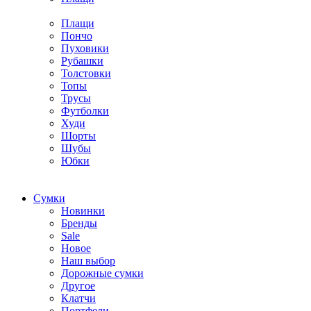
Плащи
Пончо
Пуховики
Рубашки
Толстовки
Топы
Трусы
Футболки
Худи
Шорты
Шубы
Юбки
Cумки
Новинки
Бренды
Sale
Новое
Наш выбор
Дорожные сумки
Другое
Клатчи
Портфели