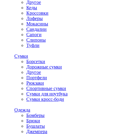
Другое
Кеды
Кроссовки
Лоферы
Мокасины
Сандалии
Сапоги
Слипоны
Туфли
Сумки
Борсетки
Дорожные сумки
Другое
Портфели
Рюкзаки
Спортивные сумки
Сумки для ноутбука
Сумки кросс-боди
Одежда
Бомберы
Брюки
Бушлаты
Джемпера