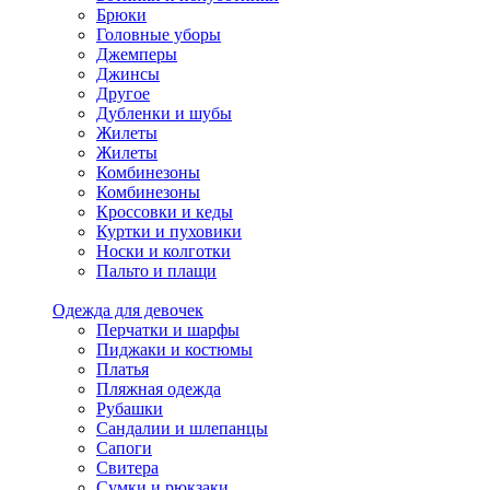
Брюки
Головные уборы
Джемперы
Джинсы
Другое
Дубленки и шубы
Жилеты
Жилеты
Комбинезоны
Комбинезоны
Кроссовки и кеды
Куртки и пуховики
Носки и колготки
Пальто и плащи
Одежда для девочек
Перчатки и шарфы
Пиджаки и костюмы
Платья
Пляжная одежда
Рубашки
Сандалии и шлепанцы
Сапоги
Свитера
Сумки и рюкзаки