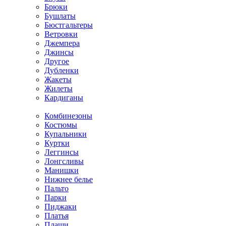
Брюки
Бушлаты
Бюстгальтеры
Ветровки
Джемпера
Джинсы
Другое
Дубленки
Жакеты
Жилеты
Кардиганы
Комбинезоны
Костюмы
Купальники
Куртки
Леггинсы
Лонгсливы
Манишки
Нижнее белье
Пальто
Парки
Пиджаки
Платья
Плащи