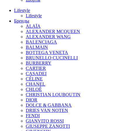
Lifestyle
Lifestyle
Бренды
ALAÏA
ALEXANDER MCQUEEN
ALEXANDER WANG
BALENCIAGA
BALMAIN
BOTTEGA VENETA
BRUNELLO CUCINELLI
BURBERRY
CARTIER
CASADEI
CÉLINE
CHANEL
CHLOÉ
CHRISTIAN LOUBOUTIN
DIOR
DOLCE & GABBANA
DRIES VAN NOTEN
FENDI
GIANVITO ROSSI
GIUSEPPE ZANOTTI