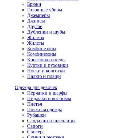
Брюки
Головные уборы
Джемперы
Джинсы
Другое
Дубленки и шубы
Жилеты
Жилеты
Комбинезоны
Комбинезоны
Кроссовки и кеды
Куртки и пуховики
Носки и колготки
Пальто и плащи
Одежда для девочек
Перчатки и шарфы
Пиджаки и костюмы
Платья
Пляжная одежда
Рубашки
Сандалии и шлепанцы
Сапоги
Свитера
Сумки и рюкзаки