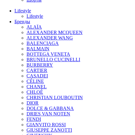
Lifestyle
Lifestyle
Бренды
ALAÏA
ALEXANDER MCQUEEN
ALEXANDER WANG
BALENCIAGA
BALMAIN
BOTTEGA VENETA
BRUNELLO CUCINELLI
BURBERRY
CARTIER
CASADEI
CÉLINE
CHANEL
CHLOÉ
CHRISTIAN LOUBOUTIN
DIOR
DOLCE & GABBANA
DRIES VAN NOTEN
FENDI
GIANVITO ROSSI
GIUSEPPE ZANOTTI