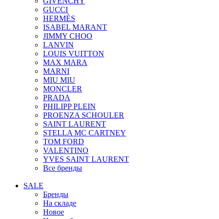
GIVENCHY
GUCCI
HERMÈS
ISABEL MARANT
JIMMY CHOO
LANVIN
LOUIS VUITTON
MAX MARA
MARNI
MIU MIU
MONCLER
PRADA
PHILIPP PLEIN
PROENZA SCHOULER
SAINT LAURENT
STELLA MC CARTNEY
TOM FORD
VALENTINO
YVES SAINT LAURENT
Все бренды
SALE
Бренды
На складе
Новое