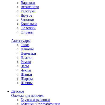
Варежки
Визитници
Галстуки
Другое
Запонки
Кошельки
Обложки
Оправы
Аксессуары
Очки
Панамы
Перчатки
Платки
Ремни
Часы
Чехлы
Шапки
Шарфы
Шляпы
Детское
Одежда для девочек
Блузки и рубашки
Ботинки и полуботинки