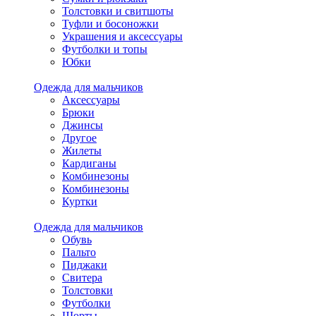
Толстовки и свитшоты
Туфли и босоножки
Украшения и аксессуары
Футболки и топы
Юбки
Одежда для мальчиков
Аксессуары
Брюки
Джинсы
Другое
Жилеты
Кардиганы
Комбинезоны
Комбинезоны
Куртки
Одежда для мальчиков
Обувь
Пальто
Пиджаки
Свитера
Толстовки
Футболки
Шорты