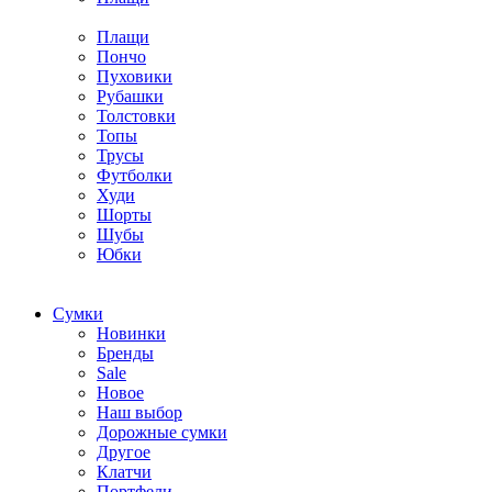
Плащи
Пончо
Пуховики
Рубашки
Толстовки
Топы
Трусы
Футболки
Худи
Шорты
Шубы
Юбки
Cумки
Новинки
Бренды
Sale
Новое
Наш выбор
Дорожные сумки
Другое
Клатчи
Портфели