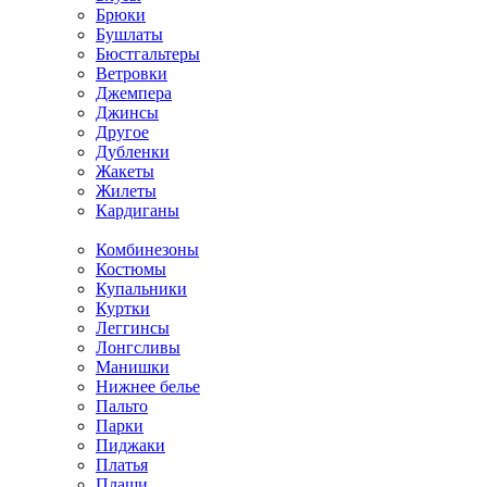
Брюки
Бушлаты
Бюстгальтеры
Ветровки
Джемпера
Джинсы
Другое
Дубленки
Жакеты
Жилеты
Кардиганы
Комбинезоны
Костюмы
Купальники
Куртки
Леггинсы
Лонгсливы
Манишки
Нижнее белье
Пальто
Парки
Пиджаки
Платья
Плащи