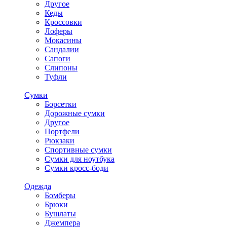
Другое
Кеды
Кроссовки
Лоферы
Мокасины
Сандалии
Сапоги
Слипоны
Туфли
Сумки
Борсетки
Дорожные сумки
Другое
Портфели
Рюкзаки
Спортивные сумки
Сумки для ноутбука
Сумки кросс-боди
Одежда
Бомберы
Брюки
Бушлаты
Джемпера