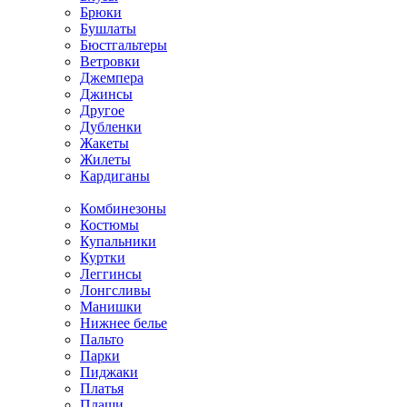
Брюки
Бушлаты
Бюстгальтеры
Ветровки
Джемпера
Джинсы
Другое
Дубленки
Жакеты
Жилеты
Кардиганы
Комбинезоны
Костюмы
Купальники
Куртки
Леггинсы
Лонгсливы
Манишки
Нижнее белье
Пальто
Парки
Пиджаки
Платья
Плащи