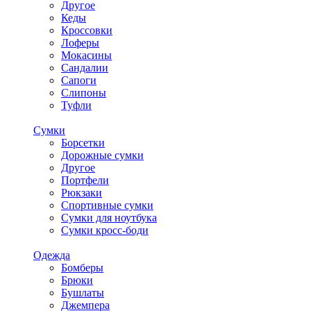
Другое
Кеды
Кроссовки
Лоферы
Мокасины
Сандалии
Сапоги
Слипоны
Туфли
Сумки
Борсетки
Дорожные сумки
Другое
Портфели
Рюкзаки
Спортивные сумки
Сумки для ноутбука
Сумки кросс-боди
Одежда
Бомберы
Брюки
Бушлаты
Джемпера