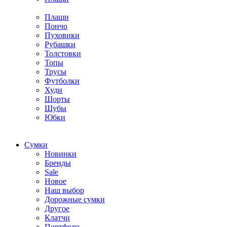
Плащи
Пончо
Пуховики
Рубашки
Толстовки
Топы
Трусы
Футболки
Худи
Шорты
Шубы
Юбки
Cумки
Новинки
Бренды
Sale
Новое
Наш выбор
Дорожные сумки
Другое
Клатчи
Портфели