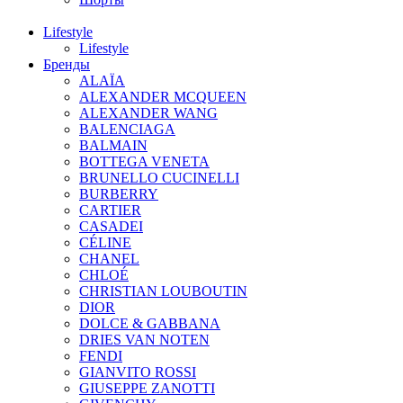
Lifestyle
Lifestyle
Бренды
ALAÏA
ALEXANDER MCQUEEN
ALEXANDER WANG
BALENCIAGA
BALMAIN
BOTTEGA VENETA
BRUNELLO CUCINELLI
BURBERRY
CARTIER
CASADEI
CÉLINE
CHANEL
CHLOÉ
CHRISTIAN LOUBOUTIN
DIOR
DOLCE & GABBANA
DRIES VAN NOTEN
FENDI
GIANVITO ROSSI
GIUSEPPE ZANOTTI