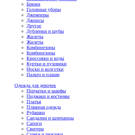
Брюки
Головные уборы
Джемперы
Джинсы
Другое
Дубленки и шубы
Жилеты
Жилеты
Комбинезоны
Комбинезоны
Кроссовки и кеды
Куртки и пуховики
Носки и колготки
Пальто и плащи
Одежда для девочек
Перчатки и шарфы
Пиджаки и костюмы
Платья
Пляжная одежда
Рубашки
Сандалии и шлепанцы
Сапоги
Свитера
Сумки и рюкзаки