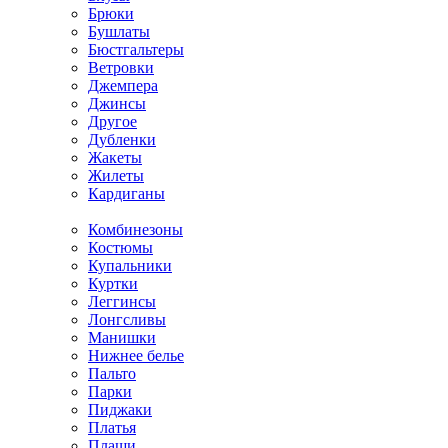
Брюки
Бушлаты
Бюстгальтеры
Ветровки
Джемпера
Джинсы
Другое
Дубленки
Жакеты
Жилеты
Кардиганы
Комбинезоны
Костюмы
Купальники
Куртки
Леггинсы
Лонгсливы
Манишки
Нижнее белье
Пальто
Парки
Пиджаки
Платья
Плащи