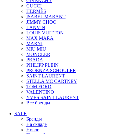
GIVENCHY
GUCCI
HERMÈS
ISABEL MARANT
JIMMY CHOO
LANVIN
LOUIS VUITTON
MAX MARA
MARNI
MIU MIU
MONCLER
PRADA
PHILIPP PLEIN
PROENZA SCHOULER
SAINT LAURENT
STELLA MC CARTNEY
TOM FORD
VALENTINO
YVES SAINT LAURENT
Все бренды
SALE
Бренды
На складе
Новое