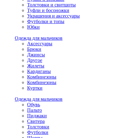
Толстовки и свитшоты
Туфли и босоножки
Украшения и аксессуары
Футболки и топы
Юбки
Одежда для мальчиков
Аксессуары
Брюки
Джинсы
Другое
Жилеты
Кардиганы
Комбинезоны
Комбинезоны
Куртки
Одежда для мальчиков
Обувь
Пальто
Пиджаки
Свитера
Толстовки
Футболки
Шорты