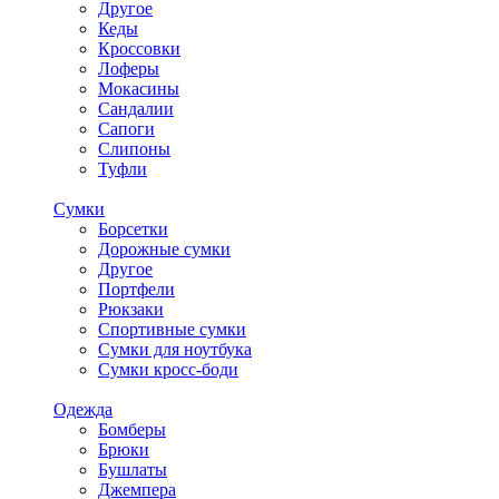
Другое
Кеды
Кроссовки
Лоферы
Мокасины
Сандалии
Сапоги
Слипоны
Туфли
Сумки
Борсетки
Дорожные сумки
Другое
Портфели
Рюкзаки
Спортивные сумки
Сумки для ноутбука
Сумки кросс-боди
Одежда
Бомберы
Брюки
Бушлаты
Джемпера