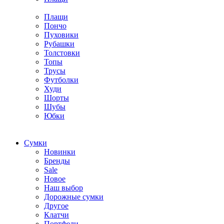
Плащи
Пончо
Пуховики
Рубашки
Толстовки
Топы
Трусы
Футболки
Худи
Шорты
Шубы
Юбки
Cумки
Новинки
Бренды
Sale
Новое
Наш выбор
Дорожные сумки
Другое
Клатчи
Портфели