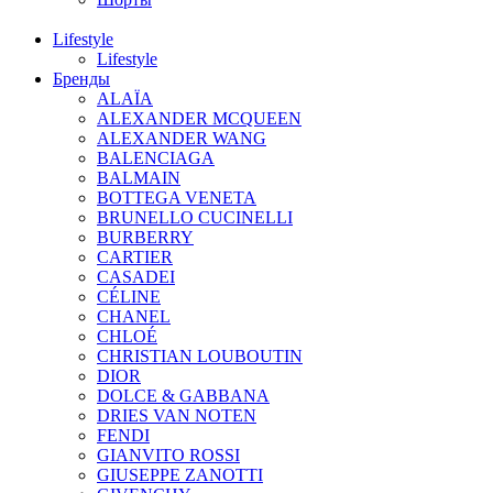
Lifestyle
Lifestyle
Бренды
ALAÏA
ALEXANDER MCQUEEN
ALEXANDER WANG
BALENCIAGA
BALMAIN
BOTTEGA VENETA
BRUNELLO CUCINELLI
BURBERRY
CARTIER
CASADEI
CÉLINE
CHANEL
CHLOÉ
CHRISTIAN LOUBOUTIN
DIOR
DOLCE & GABBANA
DRIES VAN NOTEN
FENDI
GIANVITO ROSSI
GIUSEPPE ZANOTTI