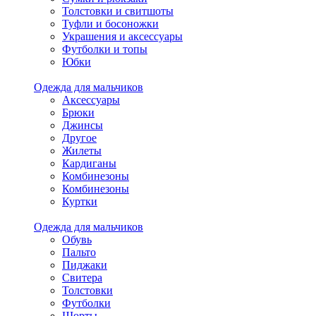
Толстовки и свитшоты
Туфли и босоножки
Украшения и аксессуары
Футболки и топы
Юбки
Одежда для мальчиков
Аксессуары
Брюки
Джинсы
Другое
Жилеты
Кардиганы
Комбинезоны
Комбинезоны
Куртки
Одежда для мальчиков
Обувь
Пальто
Пиджаки
Свитера
Толстовки
Футболки
Шорты