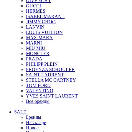
GIVENCHY
GUCCI
HERMÈS
ISABEL MARANT
JIMMY CHOO
LANVIN
LOUIS VUITTON
MAX MARA
MARNI
MIU MIU
MONCLER
PRADA
PHILIPP PLEIN
PROENZA SCHOULER
SAINT LAURENT
STELLA MC CARTNEY
TOM FORD
VALENTINO
YVES SAINT LAURENT
Все бренды
SALE
Бренды
На складе
Новое