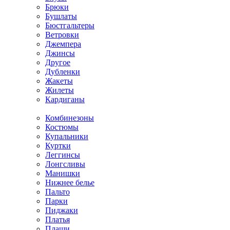
Брюки
Бушлаты
Бюстгальтеры
Ветровки
Джемпера
Джинсы
Другое
Дубленки
Жакеты
Жилеты
Кардиганы
Комбинезоны
Костюмы
Купальники
Куртки
Леггинсы
Лонгсливы
Манишки
Нижнее белье
Пальто
Парки
Пиджаки
Платья
Плащи