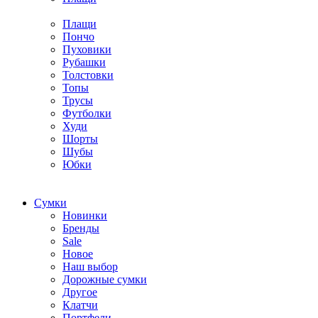
Плащи
Пончо
Пуховики
Рубашки
Толстовки
Топы
Трусы
Футболки
Худи
Шорты
Шубы
Юбки
Cумки
Новинки
Бренды
Sale
Новое
Наш выбор
Дорожные сумки
Другое
Клатчи
Портфели