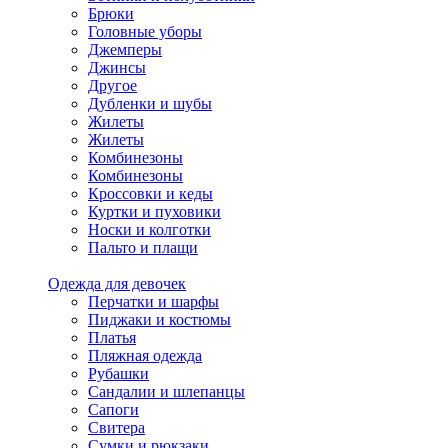
Брюки
Головные уборы
Джемперы
Джинсы
Другое
Дубленки и шубы
Жилеты
Жилеты
Комбинезоны
Комбинезоны
Кроссовки и кеды
Куртки и пуховики
Носки и колготки
Пальто и плащи
Одежда для девочек
Перчатки и шарфы
Пиджаки и костюмы
Платья
Пляжная одежда
Рубашки
Сандалии и шлепанцы
Сапоги
Свитера
Сумки и рюкзаки