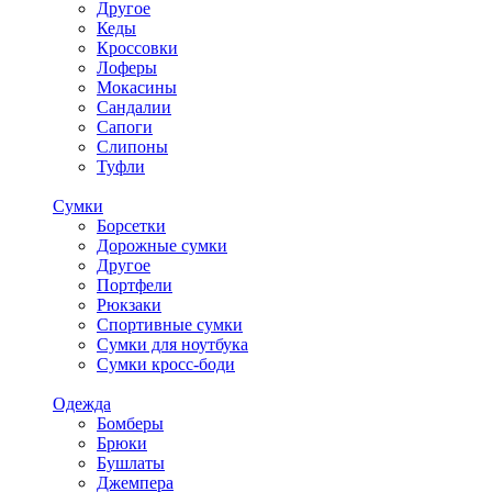
Другое
Кеды
Кроссовки
Лоферы
Мокасины
Сандалии
Сапоги
Слипоны
Туфли
Сумки
Борсетки
Дорожные сумки
Другое
Портфели
Рюкзаки
Спортивные сумки
Сумки для ноутбука
Сумки кросс-боди
Одежда
Бомберы
Брюки
Бушлаты
Джемпера