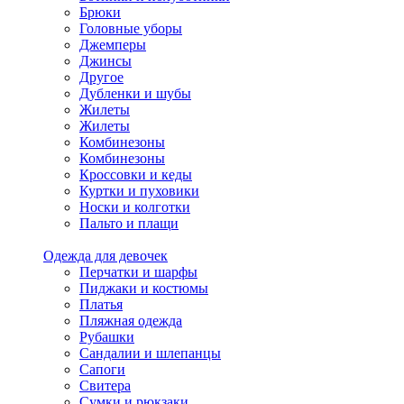
Брюки
Головные уборы
Джемперы
Джинсы
Другое
Дубленки и шубы
Жилеты
Жилеты
Комбинезоны
Комбинезоны
Кроссовки и кеды
Куртки и пуховики
Носки и колготки
Пальто и плащи
Одежда для девочек
Перчатки и шарфы
Пиджаки и костюмы
Платья
Пляжная одежда
Рубашки
Сандалии и шлепанцы
Сапоги
Свитера
Сумки и рюкзаки