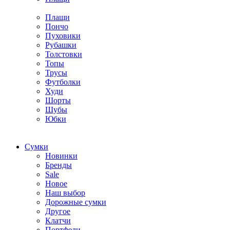
Плащи
Пончо
Пуховики
Рубашки
Толстовки
Топы
Трусы
Футболки
Худи
Шорты
Шубы
Юбки
Cумки
Новинки
Бренды
Sale
Новое
Наш выбор
Дорожные сумки
Другое
Клатчи
Портфели