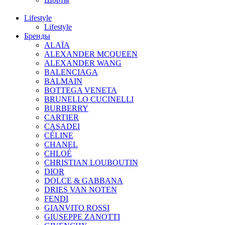
Lifestyle
Lifestyle
Бренды
ALAÏA
ALEXANDER MCQUEEN
ALEXANDER WANG
BALENCIAGA
BALMAIN
BOTTEGA VENETA
BRUNELLO CUCINELLI
BURBERRY
CARTIER
CASADEI
CÉLINE
CHANEL
CHLOÉ
CHRISTIAN LOUBOUTIN
DIOR
DOLCE & GABBANA
DRIES VAN NOTEN
FENDI
GIANVITO ROSSI
GIUSEPPE ZANOTTI