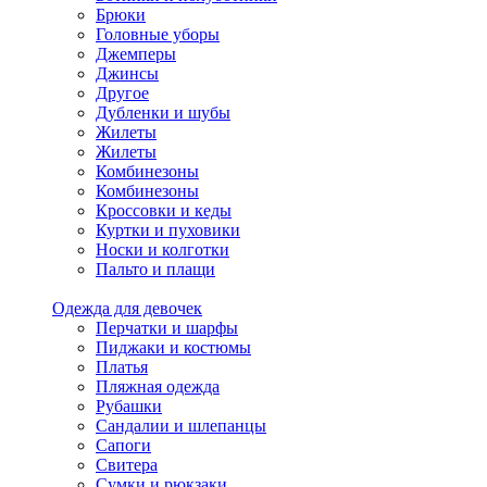
Брюки
Головные уборы
Джемперы
Джинсы
Другое
Дубленки и шубы
Жилеты
Жилеты
Комбинезоны
Комбинезоны
Кроссовки и кеды
Куртки и пуховики
Носки и колготки
Пальто и плащи
Одежда для девочек
Перчатки и шарфы
Пиджаки и костюмы
Платья
Пляжная одежда
Рубашки
Сандалии и шлепанцы
Сапоги
Свитера
Сумки и рюкзаки