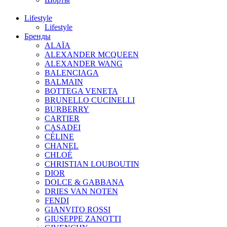
Lifestyle
Lifestyle
Бренды
ALAÏA
ALEXANDER MCQUEEN
ALEXANDER WANG
BALENCIAGA
BALMAIN
BOTTEGA VENETA
BRUNELLO CUCINELLI
BURBERRY
CARTIER
CASADEI
CÉLINE
CHANEL
CHLOÉ
CHRISTIAN LOUBOUTIN
DIOR
DOLCE & GABBANA
DRIES VAN NOTEN
FENDI
GIANVITO ROSSI
GIUSEPPE ZANOTTI