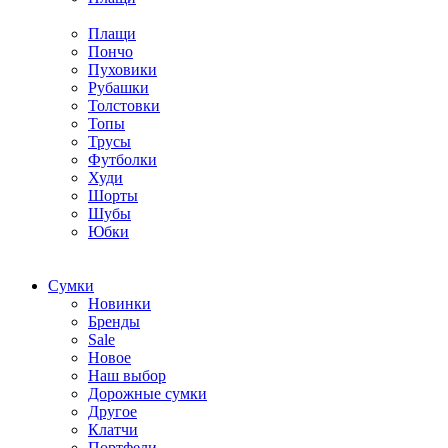
Плащи
Пончо
Пуховики
Рубашки
Толстовки
Топы
Трусы
Футболки
Худи
Шорты
Шубы
Юбки
Cумки
Новинки
Бренды
Sale
Новое
Наш выбор
Дорожные сумки
Другое
Клатчи
Портфели