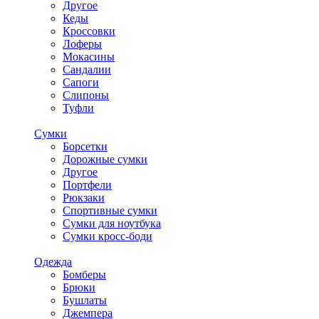
Другое
Кеды
Кроссовки
Лоферы
Мокасины
Сандалии
Сапоги
Слипоны
Туфли
Сумки
Борсетки
Дорожные сумки
Другое
Портфели
Рюкзаки
Спортивные сумки
Сумки для ноутбука
Сумки кросс-боди
Одежда
Бомберы
Брюки
Бушлаты
Джемпера