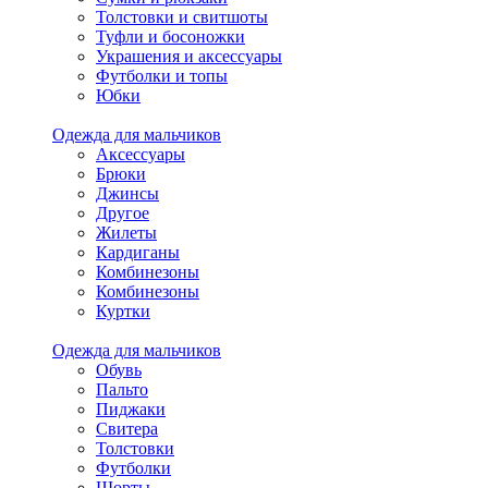
Толстовки и свитшоты
Туфли и босоножки
Украшения и аксессуары
Футболки и топы
Юбки
Одежда для мальчиков
Аксессуары
Брюки
Джинсы
Другое
Жилеты
Кардиганы
Комбинезоны
Комбинезоны
Куртки
Одежда для мальчиков
Обувь
Пальто
Пиджаки
Свитера
Толстовки
Футболки
Шорты