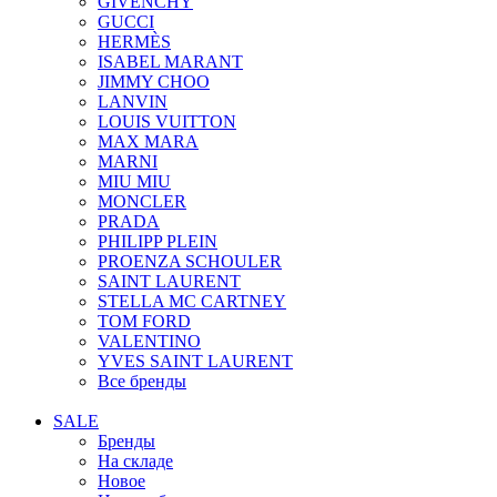
GIVENCHY
GUCCI
HERMÈS
ISABEL MARANT
JIMMY CHOO
LANVIN
LOUIS VUITTON
MAX MARA
MARNI
MIU MIU
MONCLER
PRADA
PHILIPP PLEIN
PROENZA SCHOULER
SAINT LAURENT
STELLA MC CARTNEY
TOM FORD
VALENTINO
YVES SAINT LAURENT
Все бренды
SALE
Бренды
На складе
Новое