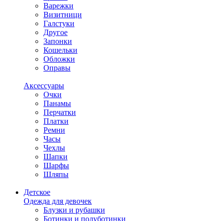
Варежки
Визитници
Галстуки
Другое
Запонки
Кошельки
Обложки
Оправы
Аксессуары
Очки
Панамы
Перчатки
Платки
Ремни
Часы
Чехлы
Шапки
Шарфы
Шляпы
Детское
Одежда для девочек
Блузки и рубашки
Ботинки и полуботинки