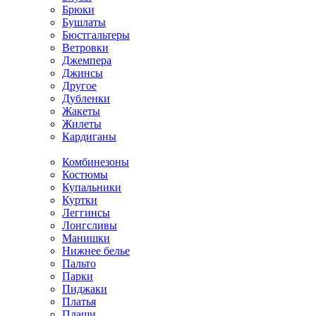
Брюки
Бушлаты
Бюстгальтеры
Ветровки
Джемпера
Джинсы
Другое
Дубленки
Жакеты
Жилеты
Кардиганы
Комбинезоны
Костюмы
Купальники
Куртки
Леггинсы
Лонгсливы
Манишки
Нижнее белье
Пальто
Парки
Пиджаки
Платья
Плащи