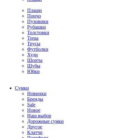
Плащи
Пончо
Пуховики
Рубашки
Толстовки
Топы
Трусы
Футболки
Худи
Шорты
Шубы
Юбки
Cумки
Новинки
Бренды
Sale
Новое
Наш выбор
Дорожные сумки
Другое
Клатчи
Портфели