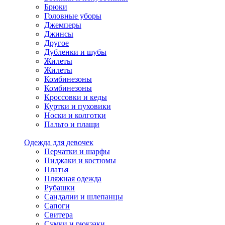
Брюки
Головные уборы
Джемперы
Джинсы
Другое
Дубленки и шубы
Жилеты
Жилеты
Комбинезоны
Комбинезоны
Кроссовки и кеды
Куртки и пуховики
Носки и колготки
Пальто и плащи
Одежда для девочек
Перчатки и шарфы
Пиджаки и костюмы
Платья
Пляжная одежда
Рубашки
Сандалии и шлепанцы
Сапоги
Свитера
Сумки и рюкзаки