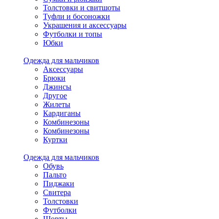
Толстовки и свитшоты
Туфли и босоножки
Украшения и аксессуары
Футболки и топы
Юбки
Одежда для мальчиков
Аксессуары
Брюки
Джинсы
Другое
Жилеты
Кардиганы
Комбинезоны
Комбинезоны
Куртки
Одежда для мальчиков
Обувь
Пальто
Пиджаки
Свитера
Толстовки
Футболки
Шорты