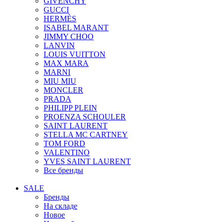
GIVENCHY
GUCCI
HERMÈS
ISABEL MARANT
JIMMY CHOO
LANVIN
LOUIS VUITTON
MAX MARA
MARNI
MIU MIU
MONCLER
PRADA
PHILIPP PLEIN
PROENZA SCHOULER
SAINT LAURENT
STELLA MC CARTNEY
TOM FORD
VALENTINO
YVES SAINT LAURENT
Все бренды
SALE
Бренды
На складе
Новое