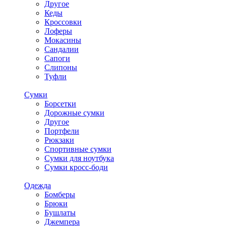
Другое
Кеды
Кроссовки
Лоферы
Мокасины
Сандалии
Сапоги
Слипоны
Туфли
Сумки
Борсетки
Дорожные сумки
Другое
Портфели
Рюкзаки
Спортивные сумки
Сумки для ноутбука
Сумки кросс-боди
Одежда
Бомберы
Брюки
Бушлаты
Джемпера