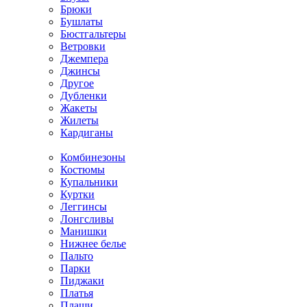
Брюки
Бушлаты
Бюстгальтеры
Ветровки
Джемпера
Джинсы
Другое
Дубленки
Жакеты
Жилеты
Кардиганы
Комбинезоны
Костюмы
Купальники
Куртки
Леггинсы
Лонгсливы
Манишки
Нижнее белье
Пальто
Парки
Пиджаки
Платья
Плащи