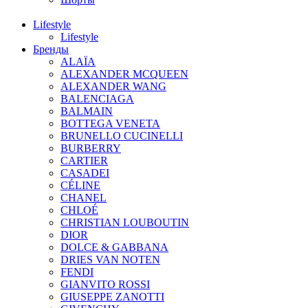
Lifestyle
Lifestyle
Бренды
ALAÏA
ALEXANDER MCQUEEN
ALEXANDER WANG
BALENCIAGA
BALMAIN
BOTTEGA VENETA
BRUNELLO CUCINELLI
BURBERRY
CARTIER
CASADEI
CÉLINE
CHANEL
CHLOÉ
CHRISTIAN LOUBOUTIN
DIOR
DOLCE & GABBANA
DRIES VAN NOTEN
FENDI
GIANVITO ROSSI
GIUSEPPE ZANOTTI