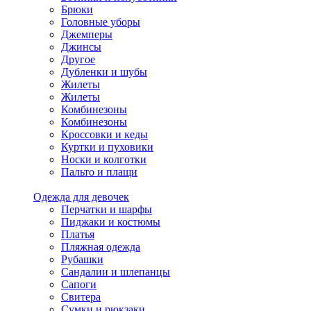
Брюки
Головные уборы
Джемперы
Джинсы
Другое
Дубленки и шубы
Жилеты
Жилеты
Комбинезоны
Комбинезоны
Кроссовки и кеды
Куртки и пуховики
Носки и колготки
Пальто и плащи
Одежда для девочек
Перчатки и шарфы
Пиджаки и костюмы
Платья
Пляжная одежда
Рубашки
Сандалии и шлепанцы
Сапоги
Свитера
Сумки и рюкзаки