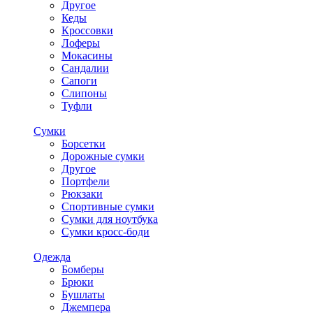
Другое
Кеды
Кроссовки
Лоферы
Мокасины
Сандалии
Сапоги
Слипоны
Туфли
Сумки
Борсетки
Дорожные сумки
Другое
Портфели
Рюкзаки
Спортивные сумки
Сумки для ноутбука
Сумки кросс-боди
Одежда
Бомберы
Брюки
Бушлаты
Джемпера