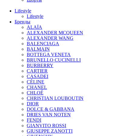
Lifestyle
Lifestyle
Бренды
ALAÏA
ALEXANDER MCQUEEN
ALEXANDER WANG
BALENCIAGA
BALMAIN
BOTTEGA VENETA
BRUNELLO CUCINELLI
BURBERRY
CARTIER
CASADEI
CÉLINE
CHANEL
CHLOÉ
CHRISTIAN LOUBOUTIN
DIOR
DOLCE & GABBANA
DRIES VAN NOTEN
FENDI
GIANVITO ROSSI
GIUSEPPE ZANOTTI