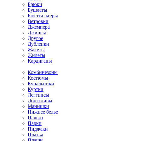
Брюки
Бушлаты
Бюстгальтеры
Ветровки
Джемпера
Джинсы
Другое
Дубленки
Жакеты
Жилеты
Кардиганы
Комбинезоны
Костюмы
Купальники
Куртки
Леггинсы
Лонгсливы
Манишки
Нижнее белье
Пальто
Парки
Пиджаки
Платья
Плащи