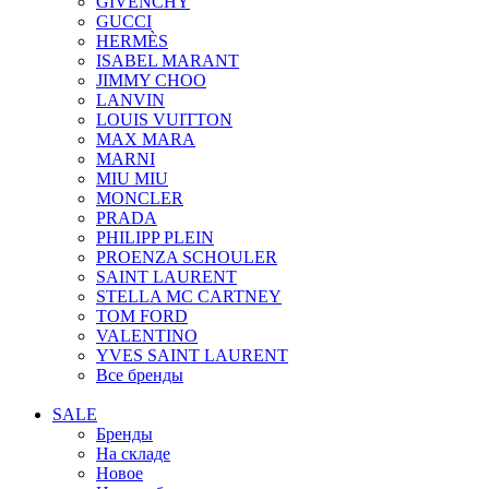
GIVENCHY
GUCCI
HERMÈS
ISABEL MARANT
JIMMY CHOO
LANVIN
LOUIS VUITTON
MAX MARA
MARNI
MIU MIU
MONCLER
PRADA
PHILIPP PLEIN
PROENZA SCHOULER
SAINT LAURENT
STELLA MC CARTNEY
TOM FORD
VALENTINO
YVES SAINT LAURENT
Все бренды
SALE
Бренды
На складе
Новое