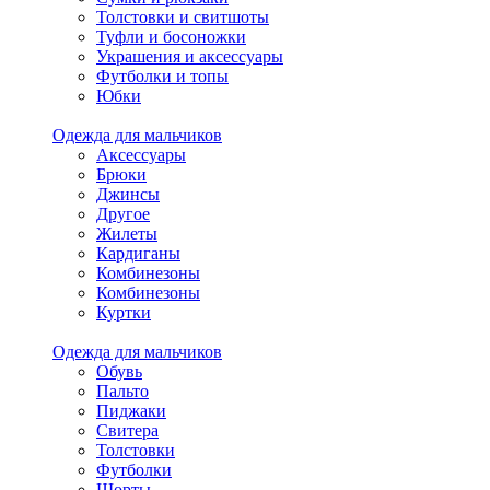
Толстовки и свитшоты
Туфли и босоножки
Украшения и аксессуары
Футболки и топы
Юбки
Одежда для мальчиков
Аксессуары
Брюки
Джинсы
Другое
Жилеты
Кардиганы
Комбинезоны
Комбинезоны
Куртки
Одежда для мальчиков
Обувь
Пальто
Пиджаки
Свитера
Толстовки
Футболки
Шорты