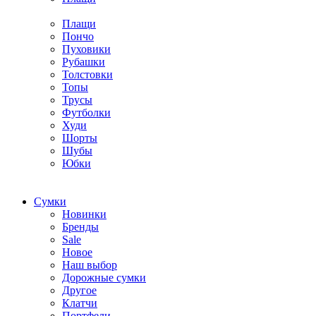
Плащи
Пончо
Пуховики
Рубашки
Толстовки
Топы
Трусы
Футболки
Худи
Шорты
Шубы
Юбки
Cумки
Новинки
Бренды
Sale
Новое
Наш выбор
Дорожные сумки
Другое
Клатчи
Портфели